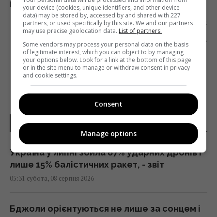
ВЛАСНИКУ WORDPRESS.COM
your device (cookies, unique identifiers, and other device
data) may be stored by, accessed by and shared with 227
Наступна стаття
partners, or used specifically by this site. We and our partners
may use precise geolocation data.
List of partners.
РОСІЯ ПОГРОЖУЄ YOUTUBE ЗА ВІДЕО З
АКЦІЙ ПРОТЕСТУ
Some vendors may process your personal data on the basis
of legitimate interest, which you can object to by managing
your options below. Look for a link at the bottom of this page
or in the site menu to manage or withdraw consent in privacy
and cookie settings.
Consent
НОВИНИ УКРАЇНИ І СВІТУ
Manage options
Україна у липні збила 87% ударних дронів і
лише 15% балістичних ракет, - звіт
05:31 субота, 08 серпня 2026
Бджоли орієнтуються не лише за сонцем і