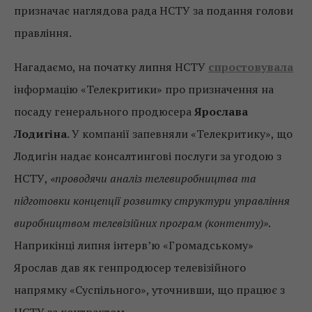
призначає наглядова рада НСТУ за подання голови
правління.
Нагадаємо, на початку липня НСТУ
спростовувала
інформацію «Телекритики» про призначення на
посаду генерального продюсера
Ярослава
Лодигіна
. У компанії запевняли «Телекритику», що
Лодигін надає консалтингові послуги за угодою з
НСТУ,
«проводячи аналіз телевиробництва та
підготовки концепції розвитку структури управління
виробництвом телевізійних програм (контенту)»
.
Наприкінці липня інтерв’ю «Громадському»
Ярослав дав як генпродюсер телевізійного
напрямку «Суспільного», уточнивши, що працює з
НСТУ за контрактом.