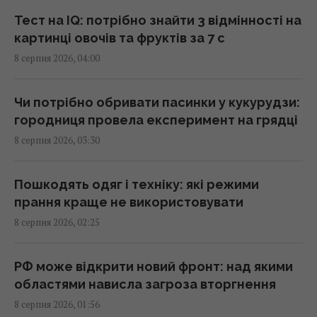
Reuters
Тест на IQ: потрібно знайти 3 відмінності на
01:44 субота, 08 серпня 2026
картинці овочів та фруктів за 7 с
8 серпня 2026, 04:00
Експерти назвали 10 речей, які варто знати
про Прагу перед поїздкою
Чи потрібно обривати пасинки у кукурудзи:
01:15 субота, 08 серпня 2026
городниця провела експеримент на грядці
8 серпня 2026, 03:30
Росія просуває іноземним замовникам нову
ракету для Су-57, - ЗМІ
Пошкодять одяг і техніку: які режими
00:32 субота, 08 серпня 2026
прання краще не використовувати
8 серпня 2026, 02:25
Старий монітор ще рано викидати: як
використати його повторно з користю
РФ може відкрити новий фронт: над якими
00:05 субота, 08 серпня 2026
областями нависла загроза вторгнення
8 серпня 2026, 01:56