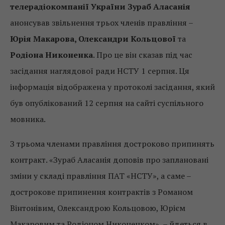
телерадіокомпанії України Зураб Аласанія
анонсував звільнення трьох членів правління –
Юрія Макарова, Олександри Кольцової
та
Родіона Никоненка
. Про це він сказав під час
засідання наглядової ради НСТУ 1 серпня. Ця
інформація відображена у протоколі засідання, який
був опублікований 12 серпня на сайті суспільного
мовника.
З трьома членами правління достроково припинять
контракт. «Зураб Аласанія доповів про заплановані
зміни у складі правління ПАТ «НСТУ», а саме –
дострокове припинення контрактів з Романом
Вінтонівим, Олександрою Кольцовою, Юрієм
Макаровим та Родіоном Никоненком», – йдеться в