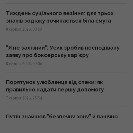
Вчені знайшли молоток зі слонової кістки
віком 500 000 років: про що він свідчить
Тиждень суцільного везіння: для трьох
23:58 п'ятниця, 07 серпня 2026
знаків зодіаку починається біла смуга
8 серпня 2026, 00:59
Зеленський відреагував на ухвалення
Сенатом США законопроєкту щодо санкцій
"Я не залізний": Усик зробив несподівану
проти РФ
заяву про боксерську кар'єру
23:53 п'ятниця, 07 серпня 2026
8 серпня 2026, 00:06
Є два варіанти: експерт назвав країни, які
Порятунок улюбленця від спеки: як
можуть допомогти Україні з ракетами до
правильно надати першу допомогу
Patriot
7 серпня 2026, 23:54
23:19 п'ятниця, 07 серпня 2026
Путін знайшов "безпечну зону" й панічно
Колишньому очільнику МЗС Угорщини може
уникає атак українських БПЛА - ЗМІ
загрожувати до трьох років ув'язнення, -
7 серпня 2026, 23:32