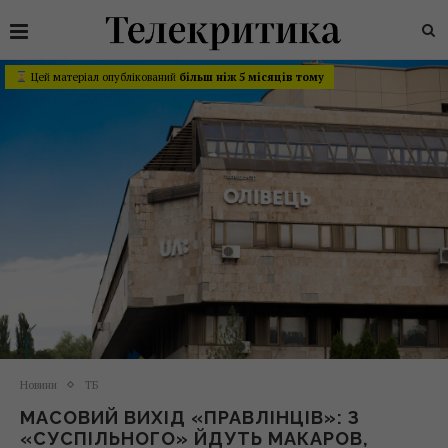
Цей матеріал опублікований
більш ніж 5 місяців тому
Новини
ТБ
МАСОВИЙ ВИХІД «ПРАВЛІНЦІВ»: З
«СУСПІЛЬНОГО» ЙДУТЬ МАКАРОВ,