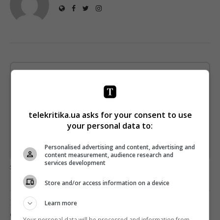
Щотижневий лист з найцікавішим.
Пишемо з любов'ю
!
Підпишіться ще раз, якщо не отримуєте від нас листи
telekritika.ua asks for your consent to use
*
your personal data to:
Підписатись→
Personalised advertising and content, advertising and
Предоставлено SendPulse
content measurement, audience research and
services development
загрузка...
Store and/or access information on a device
Попередня стаття
Learn more
CЛУЖБА МІКРОБЛОГІВ TUMBLR ДІСТАЛАСЯ
Your personal data will be processed and information from