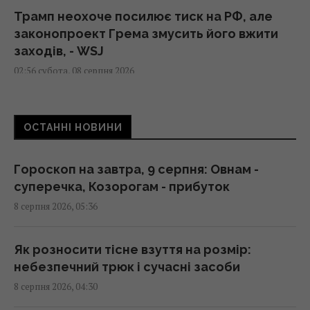
Трамп неохоче посилює тиск на РФ, але
законопроект Грема змусить його вжити
заходів, - WSJ
02:56 субота, 08 серпня 2026
Мелоні відреагувала на вимогу Іспанії
ОСТАННІ НОВИНИ
щодо прикордонних перевірок у Шенгені
02:23 субота, 08 серпня 2026
Гороскоп на завтра, 9 серпня: Овнам -
суперечка, Козорогам - прибуток
Сонячна електростанція перегородила
8 серпня 2026, 05:36
давні маршрути тварин: вони знайшли
вихід
02:18 субота, 08 серпня 2026
Як розносити тісне взуття на розмір:
небезпечний трюк і сучасні засоби
8 серпня 2026, 04:30
Саудівська Аравія, Пакистан і Туреччина
уклали угоду про взаємну оборону, -