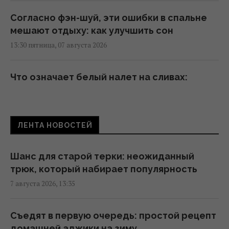
Согласно фэн-шуй, эти ошибки в спальне
мешают отдыху: как улучшить сон
13:30 пятница, 07 августа 2026
Что означает белый налет на сливах:
эксперты объяснили, для чего он нужен
13:21 пятница, 07 августа 2026
ЛЕНТА НОВОСТЕЙ
Бесплатно и без очередей: в каких
аэропортах Европы можно быстрее
Шанс для старой терки: неожиданный
пройти контроль
трюк, который набирает популярность
13:21 пятница, 07 августа 2026
7 августа 2026, 13:35
Звезда "Одиссеи" Дэймон появился на
Съедят в первую очередь: простой рецепт
публике со своими дочками-красавицами
домашней аджики на зиму