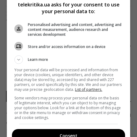
telekritika.ua asks for your consent to use
your personal data to:
Предыдущий пост
? ЭМИ АДАМС СЫГРАЕТ В ФИЛЬМЕ О РЕДНЕКАХ
Personalised advertising and content, advertising and
content measurement, audience research and
Следующий пост
services development
ВЫБЕРИ ЛУЧШЕГО МОДЕРАТОРА ДЕБАТОВ
МЕЖДУ ЗЕЛЕНСКИМ И ПОРОШЕНКО
Store and/or access information on a device
Learn more
Your personal data will be processed and information from
your device (cookies, unique identifiers, and other device
data) may be stored by, accessed by and shared with 227
partners, or used specifically by this site. We and our partners
may use precise geolocation data.
List of partners.
НОВОСТИ ДНЯ
Some vendors may process your personal data on the basis
of legitimate interest, which you can object to by managing
your options below. Look for a link at the bottom of this page
or in the site menu to manage or withdraw consent in privacy
Тест для проверки IQ со спичками, который
and cookie settings.
с первого взгляда одолевают единицы
14:20 пятница, 07 августа 2026
Consent