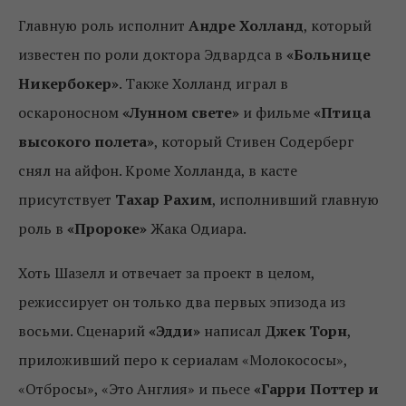
Главную роль исполнит
Андре Холланд
, который
известен по роли доктора Эдвардса в
«Больнице
Никербокер»
. Также Холланд играл в
оскароносном
«Лунном свете»
и фильме
«Птица
высокого полета»
, который Стивен Содерберг
снял на айфон. Кроме Холланда, в касте
присутствует
Тахар Рахим
, исполнивший главную
роль в
«Пророке»
Жака Одиара.
Хоть Шазелл и отвечает за проект в целом,
режиссирует он только два первых эпизода из
восьми. Сценарий
«Эдди»
написал
Джек Торн
,
приложивший перо к сериалам «Молокососы»,
«Отбросы», «Это Англия» и пьесе
«Гарри Поттер и