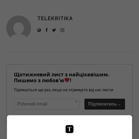
TELEKRITIKA
Щотижневий лист з найцікавішим.
Пишемо з любов'ю
!
Підпишіться ще раз, якщо не отримуєте від нас листи
*
Підписатись→
Предоставлено SendPulse
загрузка...