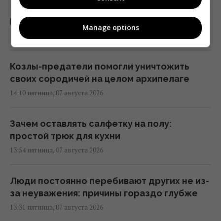
Брат Джоли совершил каминг-аут
Manage options
14:17 пятница, 07 августа 2026
Козлы-предатели помогли уничтожить
своих сородичей на целом архипелаге
14:10 пятница, 07 августа 2026
Зачем оставлять салфетку на полу:
простой трюк для кухни
13:54 пятница, 07 августа 2026
Люди постоянно перебивают других не из-
за неуважения: причины гораздо глубже
13:31 пятница, 07 августа 2026