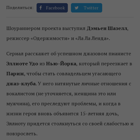
Поделиться:
Facebook
Twitter
Шоураннером проекта выступил
Дэмьен Шазелл
,
режиссер «Одержимости» и «Ла Ла Ленда».
Сериал расскажет об успешном джазовом пианисте
Эллиоте Удо
из
Нью-Йорка
, который переезжает в
Париж
, чтобы стать совладельцем угасающего
джаз-клуба
. У него натянутые личные отношения с
вокалистом (не уточняется, женщина это или
мужчина), его преследуют проблемы, и когда в
жизни героя вновь объявится 15-летняя дочь,
Эллиоту придется столкнуться со своей слабостью и
повзрослеть.