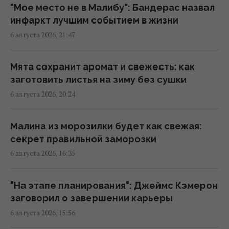
"Мое место не в Малибу": Бандерас назвал
Жена каждый месяц путешествует одна:
инфаркт лучшим событием в жизни
она назвала 4 неожиданных плюса для
6 августа 2026, 21:47
брака
12:02 пятница, 07 августа 2026
Мята сохранит аромат и свежесть: как
заготовить листья на зиму без сушки
79-летняя Ротару впервые за долгое время
6 августа 2026, 20:24
показала, как она выглядит сейчас
11:50 пятница, 07 августа 2026
Малина из морозилки будет как свежая:
секрет правильной заморозки
687 тысяч солнечных панелей помогли
6 августа 2026, 16:35
городу пережить три урагана
11:42 пятница, 07 августа 2026
"На этапе планирования": Джеймс Кэмерон
заговорил о завершении карьеры
Как избежать штрафа за превышение норм
6 августа 2026, 15:56
багажа: шесть рабочих лайфхаков