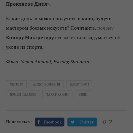
Проклятое Дитя»
.
Какие деньги можно получить в кино, будучи
мастером боевых искусств? Почитайте,
почему
Конору Макгрегору
все же стоило задуматься об
уходе из спорта.
Фото: Simon Annand, Evening Standard
NETFLIX
АНДРЕ ХОЛЛАНД
ДЖЕК ТОРН
ДЭМЬЕН ШАЗЕЛЛ
ТАХАР РАХИМ
ЭДДИ
0
Поделиться:
Facebook
Twitter