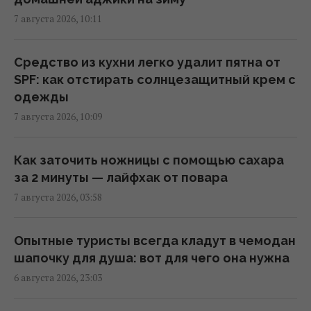
(фото)
7 августа 2026, 10:11
13:19 пятница, 07 августа 2026
Средство из кухни легко удалит пятна от
Как очистить стекло духовки без
SPF: как отстирать солнцезащитный крем с
разборки: эксперты поделились простым
одежды
лайфхаком
7 августа 2026, 10:09
12:46 пятница, 07 августа 2026
Как заточить ножницы с помощью сахара
Студия Lionsgate объявила о продолжении
за 2 минуты — лайфхак от повара
фильма "Майкл": когда будет премьера
7 августа 2026, 03:58
12:36 пятница, 07 августа 2026
Опытные туристы всегда кладут в чемодан
Убивают одним укусом: 10 самых
шапочку для душа: вот для чего она нужна
смертоносных змей в мире
6 августа 2026, 23:03
12:31 пятница, 07 августа 2026