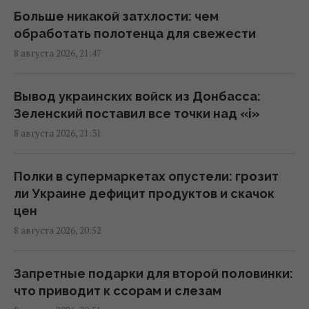
но потери все равно огромны, – Зеленский
Больше никакой затхлости: чем
21:04 суббота, 08 августа 2026
обработать полотенца для свежести
8 августа 2026, 21:47
Когда Украина начнет производство ракет
к Patriot: Зеленский сказал, от чего зависят
Вывод украинских войск из Донбасса:
сроки
Зеленский поставил все точки над «i»
21:04 суббота, 08 августа 2026
8 августа 2026, 21:31
Скрытая мобилизация и манипуляции:
Полки в супермаркетах опустели: грозит
Зеленский раскрыл дальнейшие планы
ли Украине дефицит продуктов и скачок
Путина
цен
20:50 суббота, 08 августа 2026
8 августа 2026, 20:52
Астролог Влад Росс удивил новым
Запретные подарки для второй половинки:
прогнозом о завершении войны в Украине
что приводит к ссорам и слезам
20:33 суббота, 08 августа 2026