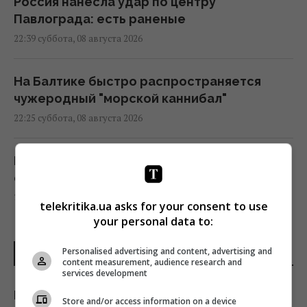
Россия нанесла удар по центру
Павлограда: есть раненые
22:39 суббота, 08 августа 2026
На Балтике быстро распространяется
чужеродный "морской каннибал"
22:25 суббота, 08 августа 2026
Как распознать бездушного человека: 8
фраз, которые выдают социопата
22:19 суббота, 08 августа 2026
telekritika.ua asks for your consent to use
your personal data to:
ВСУ уничтожили комплекс РЭБ,
Personalised advertising and content, advertising and
ПОСЛЕДНИЕ НОВОСТИ
предназначенный для подавления Starlink,
content measurement, audience research and
- OSINT
services development
22:16 суббота, 08 августа 2026
Незнакомка "захватила" чужую квартиру:
Store and/or access information on a device