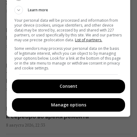
хозяйка узнала об этом в отпуске
Learn more
8 августа 2026, 23:55
Известный американский актёр обратился
к Путину на фоне ударов по Украине
Your personal data will be processed and information from
your device (cookies, unique identifiers, and other device
21:43 суббота, 08 августа 2026
Развелись 10 лет назад: как живет
data) may be stored by, accessed by and shared with 227
partners, or used specifically by this site. We and our partners
Бандерас и Мелани Гриффит
may use precise geolocation data.
List of partners.
8 августа 2026, 22:58
В СССР создали систему "судного дня",
Some vendors may process your personal data on the basis
of legitimate interest, which you can object to by managing
которая до сих пор может уничтожить
your options below. Look for a link at the bottom of this page
or in the site menu to manage or withdraw consent in privacy
человечество
Пострадали дети, самому младшему всего
and cookie settings.
21:18 суббота, 08 августа 2026
три месяца: РФ цинично атаковала
Павлоград
Consent
8 августа 2026, 22:34
"Это очень больно": сын Байдена
рассказал о состоянии здоровья своего
Manage options
отца
Клад времен войны: супруги нашли золота
21:15 суббота, 08 августа 2026
и серебро во время ремонта
8 августа 2026, 22:33
Путин стянул в Москву ПВО со всей России,