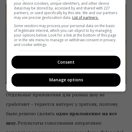
your device (cookies, unique identifiers, and other device
data) may be stored by, accessed by and shared with 227
partners, or used specifically by this site. We and our partners
may use precise geolocation data.
List of partners.
Some vendors may process your personal data on the basis
of legitimate interest, which you can object to by managing
your options below. Look for a link at the bottom of this page
or in the site menu to manage or withdraw consent in privacy
and cookie settings.
Consent
Manage options
Отдельные приложения для разных шоу не
сработают – теряется интерес у зрителя, поэтому
было решено сделать
одно приложение на все
шоу
. Результаты голосования оперативно