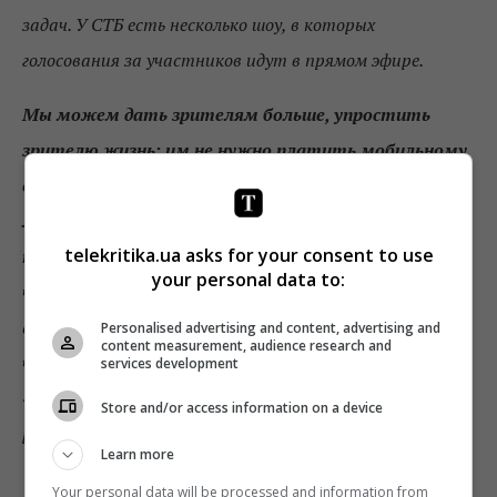
задач. У СТБ есть несколько шоу, в которых
голосования за участников идут в прямом эфире.
Мы можем дать зрителям больше, упростить
зрителю жизнь: им не нужно платить мобильному
оператору, чтобы голосовать – достаточно всего
лишь в приложении ткнуть лицо участника,
telekritika.ua asks for your consent to use
который ему понравился, и голос засчитан
. У
your personal data to:
человека заняты руки и меньше шансов, что он
возьмет пульт переключить канал, а мы делаем все,
Personalised advertising and content, advertising and
content measurement, audience research and
чтобы человек не уходил с нашего канала. Человек
services development
«повтыкает» в телефон, как-то переживет эту
Store and/or access information on a device
рекламную паузу вместе с контентом на смартфоне
».
Learn more
Your personal data will be processed and information from