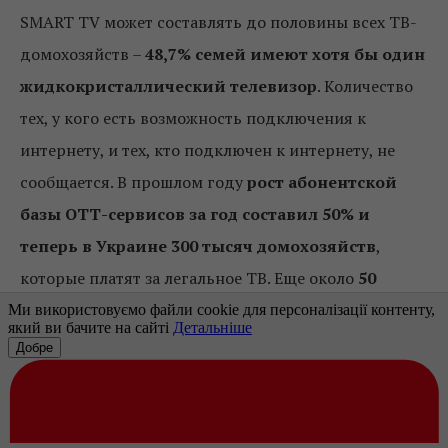
SMART TV может составлять до половины всех ТВ-
домохозяйств –
48,7% семей имеют хотя бы один
жидкокристаллический телевизор
. Количество
тех, у кого есть возможность подключения к
интернету, и тех, кто подключен к интернету, не
сообщается. В прошлом году
рост абонентской
базы ОТТ-сервисов за год составил 50% и
теперь в Украине 300 тысяч домохозяйств
,
которые платят за легальное ТВ. Еще около
50
тысяч абонентов
ежемесячно используют
тестовые или бесплатные аккаунты легальных ОТТ-
сервисов. В StarLight Digital назвали также
охват
пользователей Netflix в Украине – до 200 тысяч
абонентов
.