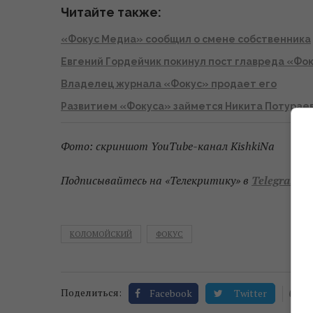
Читайте также:
«Фокус Медиа» сообщил о смене собственника
Евгений Гордейчик покинул пост главреда «Фо
Владелец журнала «Фокус» продает его
Развитием «Фокуса» займется Никита Потурае
Фото: скриншот YouTube-канал KishkiNa
Подписывайтесь на «Телекритику»
в
Telegram
и
КОЛОМОЙСКИЙ
ФОКУС
0
Поделиться:
Facebook
Twitter