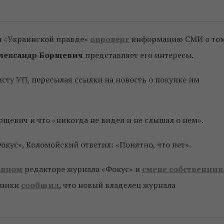
 «Украинской правде»
опроверг
информацию СМИ о том
лександр Борщевич
представляет его интересы.
исту УП, пересылая ссылки на новость о покупке им
орщевич и что «никогда не видел и не слышал о нем».
окус», Коломойский ответил: «Понятно, что нет».
авном
редакторе журнала «Фокус» и
смене собственник
чники
сообщил
, что новый владелец журнала