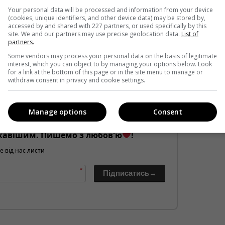
Your personal data will be processed and information from your device
(cookies, unique identifiers, and other device data) may be stored by,
accessed by and shared with 227 partners, or used specifically by this
site. We and our partners may use precise geolocation data.
List of
partners.
Some vendors may process your personal data on the basis of legitimate
interest, which you can object to by managing your options below. Look
for a link at the bottom of this page or in the site menu to manage or
withdraw consent in privacy and cookie settings.
Manage options
Consent
кавішим. Пишемо з любов'ю
!
е від нас листи
*
Підписатись→