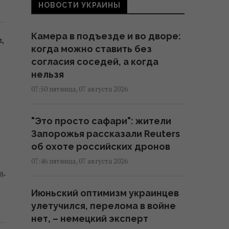
НОВОСТИ УКРАИНЫ
Камера в подъезде и во дворе:
,
когда можно ставить без
согласия соседей, а когда
нельзя
07:50 пятница, 07 августа 2026
"Это просто сафари": жители
Запорожья рассказали Reuters
об охоте российских дронов
07:46 пятница, 07 августа 2026
а
.
Июньский оптимизм украинцев
улетучился, перелома в войне
нет, – немецкий эксперт