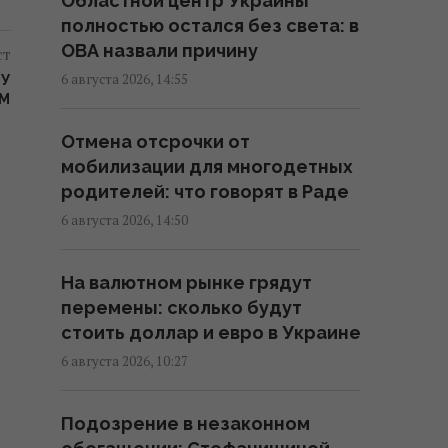
Областной центр Украины
праздник: что будут отмечать 8
полностью остался без света: в
августа
ОВА назвали причину
ст
18:04 четверг, 06 августа 2026
6 августа 2026, 14:55
ТУ
ЫМ
В Еврокомиссии отреагировали
Отмена отсрочки от
на заявление Зеленского о
мобилизации для многодетных
сокращении поставок ракет
родителей: что говорят в Раде
17:58 четверг, 06 августа 2026
6 августа 2026, 14:50
Ракет из США не хватит:
На валютном рынке грядут
эксперт объяснил проблему с
перемены: сколько будут
пусковыми установками РФ
стоить доллар и евро в Украине
17:33 четверг, 06 августа 2026
6 августа 2026, 10:27
Новых солдат из Северной
Подозрение в незаконном
Кореи Россия может бросить