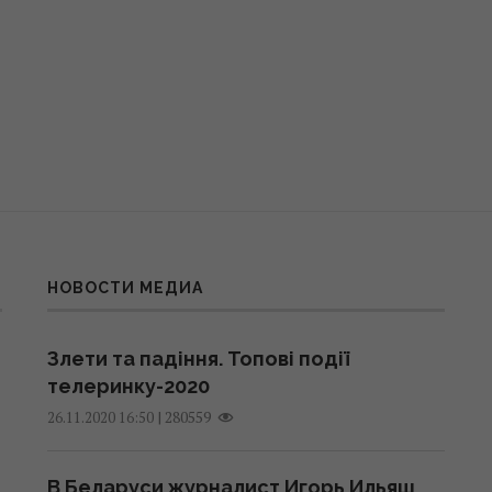
НОВОСТИ МЕДИА
Злети та падіння. Топові події
телеринку-2020
|
280559
26.11.2020 16:50
В Беларуси журналист Игорь Ильяш