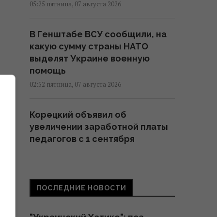
05:25 пятница, 07 августа 2026
В Генштабе ВСУ сообщили, на
какую сумму страны НАТО
выделят Украине военную
помощь
02:52 пятница, 07 августа 2026
Корецкий объявил об
увеличении заработной платы
педагогов с 1 сентября
22:53 четверг, 06 августа 2026
Такое оружие есть только у
ПОСЛЕДНИЕ НОВОСТИ
нескольких стран: Зеленский о
создании украинской