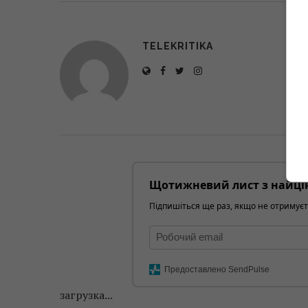
TELEKRITIKA
Щотижневий лист з найці
Підпишіться ще раз, якщо не отримуєт
Предоставлено SendPulse
загрузка...