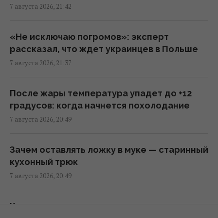
7 августа 2026, 21:42
Что есть для здоровья сердца: кардиологи
назвали 7 полезных каш
20:22 пятница, 07 августа 2026
«Не исключаю погромов»: эксперт
рассказал, что ждет украинцев в Польше
7 августа 2026, 21:37
Пилот, сбежавший из КНДР, впервые сел за
штурвал Boeing 737 и был потрясен
20:18 пятница, 07 августа 2026
После жары температура упадет до +12
градусов: когда начнется похолодание
7 августа 2026, 20:49
Сенат США одобрил законопроект об
"адских санкций" против РФ
20:17 пятница, 07 августа 2026
Зачем оставлять ложку в муке — старинный
кухонный трюк
7 августа 2026, 20:49
Киев будет значительно лучше
подготовлен к зиме, но фактор обстрелов
и возможностей ПВО никто не отменял, -
Как сказать «смеется тот, кто смеется
Пантелеев