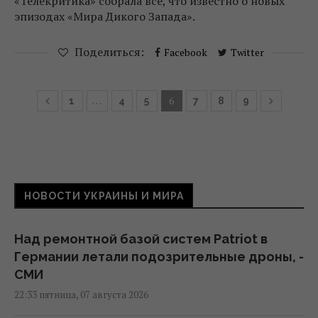
«Телекритика» собрала все, что известно о новых
эпизодах «Мира Дикого Запада».
Поделиться:
Facebook
Twitter
…
6
1
4
5
7
8
9
НОВОСТИ УКРАИНЫ И МИРА
Над ремонтной базой систем Patriot в
Германии летали подозрительные дроны, -
СМИ
22:33 пятница, 07 августа 2026