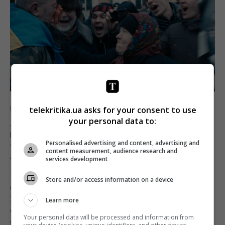
telekritika.ua asks for your consent to use
Кино
Рецензии
your personal data to:
«Всё утонуло в шуме» – журнал
Британского института кино о
Personalised advertising and content, advertising and
«Донбассе» Лозницы
content measurement, audience research and
services development
Telekritika
11.05.2018 13:29
Store and/or access information on a device
Спустя два дня после премьеры фильма на
Каннском фестивале рецензии стали более
Learn more
сдержанными. «"Донбасс" говорит одновременно
Your personal data will be processed and information from
слишком много и слишком мало о войне в