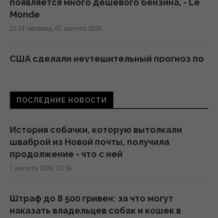
появляется много дешевого бензина, - Le
Monde
21:51 пятница, 07 августа 2026
США сделали неутешительный прогноз по
экспорту украинского зерна: Bloomberg
раскрыл цифры
21:41 пятница, 07 августа 2026
ПОСЛЕДНИЕ НОВОСТИ
В результате атаки РФ был уничтожен
История собачки, которую вытолкали
крупнейший склад средств
шваброй из Новой почты, получила
индивидуальной защиты
продолжение - что с ней
21:32 пятница, 07 августа 2026
7 августа 2026, 22:36
РЭБ не заменит "Пэтриоты": Флэш
Штраф до 8 500 гривен: за что могут
рассказал о самой большой опасности
наказать владельцев собак и кошек в