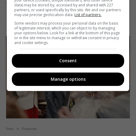
your device (cookies, unique identifiers, and other device
Украине», – пишет журнал Sight and Sound.
data) may be stored by, accessed by and shared with 227
partners, or used specifically by this site. We and our partners
may use precise geolocation data.
List of partners.
Поделиться:
Facebook
Twitter
Some vendors may process your personal data on the basis
of legitimate interest, which you can object to by managing
your options below. Look for a link at the bottom of this page
or in the site menu to manage or withdraw consent in privacy
and cookie settings.
Consent
Manage options
Кино
Рецензии