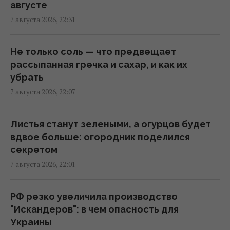
21:21 пятница, 07 августа 2026
августе
7 августа 2026, 22:31
Что будет с компьютером, если долго не
обновлять Windows
Не только соль — что предвещает
21:20 пятница, 07 августа 2026
рассыпанная гречка и сахар, и как их
убрать
7 августа 2026, 22:07
Суд продлил содержание под стражей
Коломойского, защита заявила о
проблемах со здоровьем
Листья станут зелеными, а огурцов будет
20:39 пятница, 07 августа 2026
вдвое больше: огородник поделился
секретом
7 августа 2026, 22:01
РФ поставила антидроновые сети на свои
субмарины, расположенные в тысячах
километров от Украины
РФ резко увеличила производство
20:35 пятница, 07 августа 2026
"Искандеров": в чем опасность для
Украины