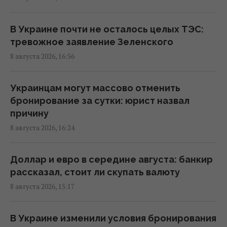
Зеленский: Украинская оборонка может
В Украине почти не осталось целых ТЭС:
удвоить объемы производства, но есть
тревожное заявление Зеленского
условие
8 августа 2026, 16:56
15:13 суббота, 08 августа 2026
Украинцам могут массово отменить
Избрание судей МУС: что случилось с
бронирование за сутки: юрист назвал
кандидатом от Украины
причину
15:04 суббота, 08 августа 2026
8 августа 2026, 16:24
Россия уничтожает украинское сельское
Доллар и евро в середине августа: банкир
хозяйство и саму природу Украины, –
рассказал, стоит ли скупать валюту
Forbes
8 августа 2026, 15:17
14:41 суббота, 08 августа 2026
В Украине изменили условия бронирования