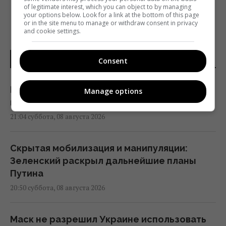
of legitimate interest, which you can object to by managing
your options below. Look for a link at the bottom of this page
or in the site menu to manage or withdraw consent in privacy
and cookie settings.
НОВОСТИ УКРАИНЫ
Consent
Путин стянул в Москву ПВО со всей России,
Manage options
но потери все равно огромны, – Зеленский
21:04 суббота, 08 августа 2026
Скрытая мобилизация и манипуляции:
Зеленский раскрыл дальнейшие планы
Путина
20:50 суббота, 08 августа 2026
Маск не разрешил Украине использовать