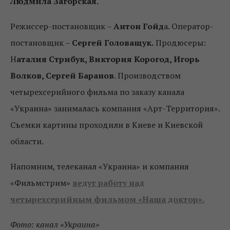
Людмила Загорская.
Режиссер-постановщик –
Антон Гойд
а. Оператор-
постановщик –
Сергей Головащук.
Продюсеры:
Н
аталия Стрибук, Виктория Корогод, Игорь
Волков, Сергей Баранов
. Производством
четырехсерийного фильма по заказу канала
«Украина» занималась компания «Арт-Территория».
Съемки картины проходили в Киеве и Киевской
области.
Напомним, телеканал «Украина» и компания
«Фильмстрим»
ведут работу над
четырехсерийным фильмом «Наша доктор».
Фото: канал «Украина»