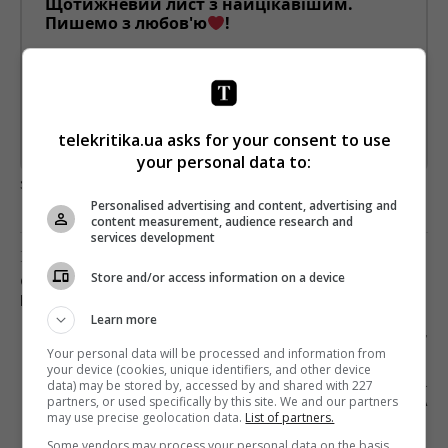
Щотижневий лист з найцікавішим.
Пишемо з любов'ю
!
Підпишіться ще раз, якщо не отримуєте від нас листи
*
Підписатись→
telekritika.ua asks for your consent to use
Предоставлено SendPulse
your personal data to:
загрузка...
Personalised advertising and content, advertising and
content measurement, audience research and
services development
Предыдущий пост
Store and/or access information on a device
СТАЛИ ИЗВЕСТНЫ ПОБЕДИТЕЛИ ПРЕМИИ
ГИЛЬДИИ РЕЖИССЕРОВ США
Learn more
Следующий пост
Your personal data will be processed and information from
ДОЧЬ ОЛИ ПОЛЯКОВОЙ СТАНЕТ
your device (cookies, unique identifiers, and other device
АМБАССАДОРОМ ВЫСШЕЙ ШКОЛЫ MEDIA &
data) may be stored by, accessed by and shared with 227
partners, or used specifically by this site. We and our partners
PRODUCTION 1+1 MEDIA
may use precise geolocation data.
List of partners.
Some vendors may process your personal data on the basis