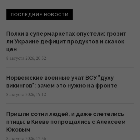
16:46 суббота, 08 августа 2026
ПОСЛЕДНИЕ НОВОСТИ
Россия готовит мощный удар по
энергетике Киева до 24 августа, -
Полки в супермаркетах опустели: грозит
мониторы
ли Украине дефицит продуктов и скачок
16:43 суббота, 08 августа 2026
цен
8 августа 2026, 20:52
На Херсонщине россиянам приказали
начать "свободную охоту" на
Норвежские военные учат ВСУ "духу
автотранспорт, – ОВА
викингов": зачем это нужно на фронте
16:09 суббота, 08 августа 2026
8 августа 2026, 19:12
Украина должна уничтожать пусковые и
Пришли сотни людей, и даже слетелись
производство ракет: эксперт сказал, что
птицы: в Киеве попрощались с Алексеем
для этого нужно
Юковым
16:03 суббота, 08 августа 2026
8 августа 2026, 17:56