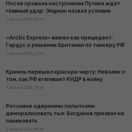
кассе: что делать, если цена в чеке выше
После провала наступления Путина ждет
ценника
главный удар: Эйдман назвал условие
16:18 пятница, 07 августа 2026
7 августа 2026, 19:10
Без пересмотра прайс-кэпов Украине
«Arctic Express» важен как прецедент:
будет сложнее импортировать
Гардус о решении Британии по танкеру РФ
электроэнергию зимой, – Центр Разумкова
7 августа 2026, 13:15
16:04 пятница, 07 августа 2026
Кремль перешел красную черту: Невзлин о
Нацбанк ужесточил гривню к евро:
том, как РФ втягивает КНДР в войну
официальный курс валют на понедельник
6 августа 2026, 19:10
15:56 пятница, 07 августа 2026
Россияне одержимы попытками
Действительно ли семейная упаковка
деморализовать тыл: Богданов призвал не
выгодна: эксперты раскрыли неочевидный
паниковать
нюанс
6 августа 2026, 08:39