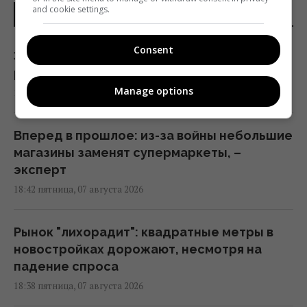
and cookie settings.
ПОСЛЕДНИЕ НОВОСТИ
Consent
Задержка до 10 часов: из-за обстрелов
ряд поездов курсирует с задержками
Manage options
19:06 пятница, 07 августа 2026
Вперед в прошлое: из-за войны небольшие
магазины заменят супермаркеты, –
эксперт
18:42 пятница, 07 августа 2026
Рынок "лихорадит": квадратные метры в
новостройках дорожают, несмотря на
падение спроса
18:38 пятница, 07 августа 2026