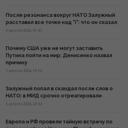
15:37 пятница, 07 августа 2026
После резонанса вокруг НАТО Залужный
"Укрзализныця" меняет маршруты ряда
расставил все точки над "i": что он сказал
поездов
6 августа 2026, 01:43
14:14 пятница, 07 августа 2026
Почему США уже не могут заставить
В Украине стремительно дорожает
Путина пойти на мир: Денисенко назвал
аренда: Киев среди лидеров
причину
13:51 пятница, 07 августа 2026
5 августа 2026, 19:10
В Украине выпустят памятную монету в
Залужный попал в скандал после слов о
честь Иоанна Павла II
НАТО: в МИД срочно отреагировали
13:15 пятница, 07 августа 2026
5 августа 2026, 18:44
Блокировка портов уже привела к
Европа и РФ провели тайную встречу по
остановке работы предприятий, – СМИ