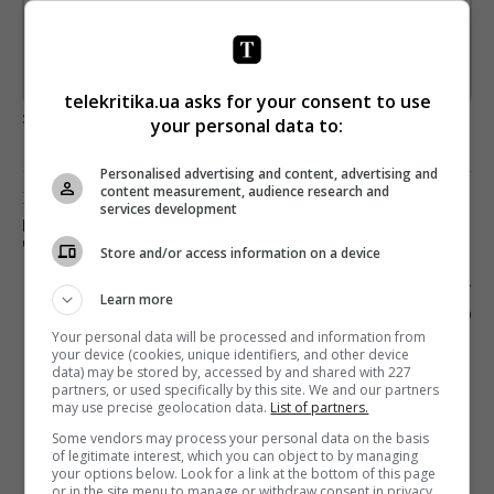
*
Підписатись→
Предоставлено SendPulse
telekritika.ua asks for your consent to use
загрузка...
your personal data to:
Personalised advertising and content, advertising and
content measurement, audience research and
Предыдущий пост
services development
КАНАЛ «УКРАИНА» ПОКАЖЕТ
ЧЕТЫРЕХСЕРИЙНЫЙ ФИЛЬМ «ЛАБИРИНТ»
Store and/or access information on a device
Следующий пост
Learn more
ФИЛИПП ИЛЬЕНКО ЗАПУСТИЛ КОМПАНИЮ
Your personal data will be processed and information from
ILLIENKO FILM PRODUCTIONS
your device (cookies, unique identifiers, and other device
data) may be stored by, accessed by and shared with 227
partners, or used specifically by this site. We and our partners
may use precise geolocation data.
List of partners.
Some vendors may process your personal data on the basis
of legitimate interest, which you can object to by managing
your options below. Look for a link at the bottom of this page
or in the site menu to manage or withdraw consent in privacy