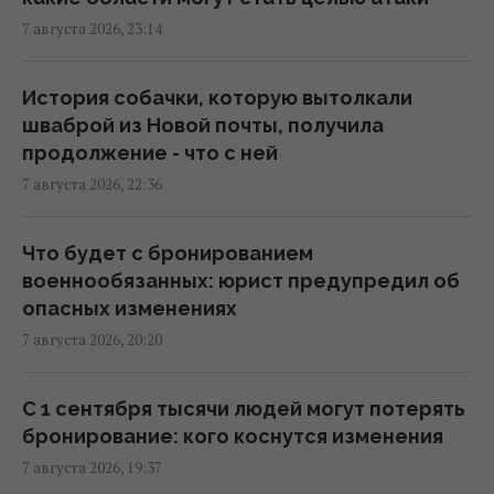
7 августа 2026, 23:14
РФ поставила антидроновые сети на свои
субмарины, расположенные в тысячах
километров от Украины
История собачки, которую вытолкали
20:35 пятница, 07 августа 2026
шваброй из Новой почты, получила
продолжение - что с ней
7 августа 2026, 22:36
Киев будет значительно лучше
подготовлен к зиме, но фактор обстрелов
и возможностей ПВО никто не отменял, -
Что будет с бронированием
Пантелеев
военнообязанных: юрист предупредил об
20:01 пятница, 07 августа 2026
опасных изменениях
7 августа 2026, 20:20
Зеленский прибыл в Сербию: подробности
первого официального визита
С 1 сентября тысячи людей могут потерять
19:52 пятница, 07 августа 2026
бронирование: кого коснутся изменения
7 августа 2026, 19:37