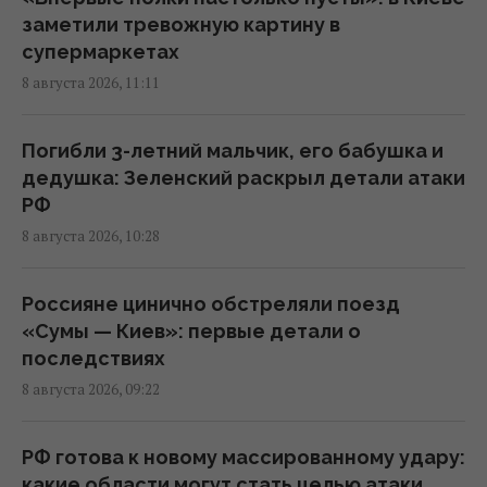
заметили тревожную картину в
супермаркетах
Зеленский отреагировал на принятие
8 августа 2026, 11:11
Сенатом США законопроекта о санкциях
против РФ
23:53 пятница, 07 августа 2026
Погибли 3-летний мальчик, его бабушка и
дедушка: Зеленский раскрыл детали атаки
РФ
В результате атаки РФ был уничтожен
8 августа 2026, 10:28
крупнейший склад средств
индивидуальной защиты
21:32 пятница, 07 августа 2026
Россияне цинично обстреляли поезд
«Сумы — Киев»: первые детали о
последствиях
Суд продлил содержание под стражей
8 августа 2026, 09:22
Коломойского, защита заявила о
проблемах со здоровьем
20:39 пятница, 07 августа 2026
РФ готова к новому массированному удару:
какие области могут стать целью атаки