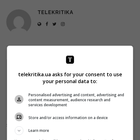
TELEKRITIKA
Щотижневий лист з найцікавішим.
telekritika.ua asks for your consent to use
Пишемо з любов'ю
!
your personal data to:
Підпишіться ще раз, якщо не отримуєте від нас листи
Personalised advertising and content, advertising and
*
Підписатись→
content measurement, audience research and
services development
Предоставлено SendPulse
Store and/or access information on a device
загрузка...
Learn more