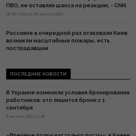
ПВО, не оставляя шанса на реакцию, - CNN
08:30 суббота, 08 августа 2026
Россияне в очередной раз атаковали Киев:
возникли масштабные пожары, есть
пострадавшие
08:09 суббота, 08 августа 2026
ПОСЛЕДНИЕ НОВОСТИ
РФ полностью разрушила жилой дом в
Киевской области: погибли три человека,
среди них ребенок
В Украине изменили условия бронирования
07:36 суббота, 08 августа 2026
работников: кто лишится брони с 1
сентября
8 августа 2026, 13:48
В июле Украина сбила 87% ударных дронов
и лишь 15% баллистических ракет, – отчет
05:31 суббота, 08 августа 2026
«Впервые полки настолько пусты»: в Киеве