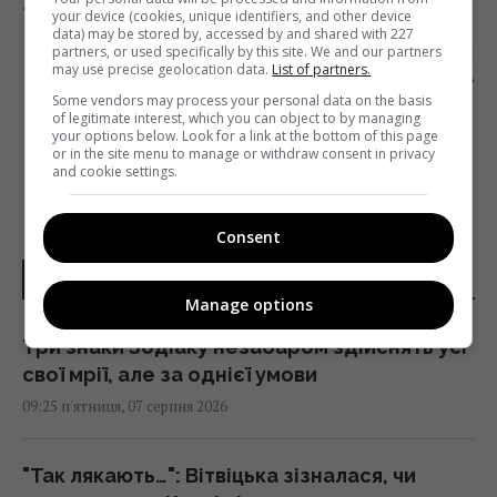
«ТАНЬКИ І ВОЛОДЬКИ»
your device (cookies, unique identifiers, and other device
data) may be stored by, accessed by and shared with 227
Наступна стаття
partners, or used specifically by this site. We and our partners
may use precise geolocation data.
List of partners.
ТЕЛЕРЕЙТИНГИ: ФУТБОЛ, «ГОЛОС КРАЇНИ» ТА
УСПІХ СТАРИХ ДОБРИХ ФІЛЬМІВ
Some vendors may process your personal data on the basis
of legitimate interest, which you can object to by managing
your options below. Look for a link at the bottom of this page
or in the site menu to manage or withdraw consent in privacy
and cookie settings.
Consent
НОВИНИ УКРАЇНИ І СВІТУ
Manage options
Три знаки Зодіаку незабаром здійснять усі
свої мрії, але за однієї умови
09:25 п'ятниця, 07 серпня 2026
"Так лякають…": Вітвіцька зізналася, чи