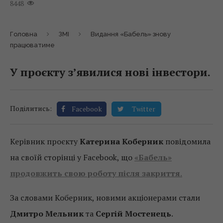
8448
Головна
ЗМІ
Видання «Бабель» знову
працюватиме
У проєкту з’явилися нові інвестори.
Поділитись:
Facebook
Twitter
Керівник проєкту
Катерина Коберник
повідомила
на своїй сторінці у Facebook, що
«Бабель»
продовжить свою роботу після закриття
.
За словами Коберник, новими акціонерами стали
Дмитро Мельник
та
Сергій Мостенець
.