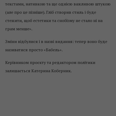
текстами, нативкою та ще однією важливою штукою
(але про це пізніше). Гліб створив стиль і буде
стежити, щоб естетики та снобізму не стало ні на
грам менше».
Зміни відбулися і в назві видання: тепер воно буде
називатися просто «Бабель».
Керівником проєкту та редактором політики
залишається Катерина Коберник.