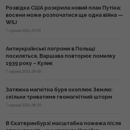
громадянства за правом народження у
Розвідка США розкрила новий план Путіна:
США
восени може розпочатися ще одна війна —
08:49 п'ятниця, 07 серпня 2026
WSJ
7 серпня 2026, 09:02
"Щенячий патруль", "Морозивник" і "Мотор
Сіті": головні прем'єри в кінотеатрах цього
Антиукраїнські погроми в Польщі
тижня
посиляться, Варшава повторює помилку
08:47 п'ятниця, 07 серпня 2026
1939 року – Кулик
7 серпня 2026, 09:00
Як рицинова олія впливає на волосся:
дослідження пояснюють користь цього
Затяжна магнітна буря охоплює Землю:
народного засобу
скільки триватиме геомагнітний шторм
08:41 п'ятниця, 07 серпня 2026
7 серпня 2026, 08:39
Інцидент у Лейпцигу: у Німеччині
В Єкатеринбурзі масштабна пожежа після
заперечили, що український літак