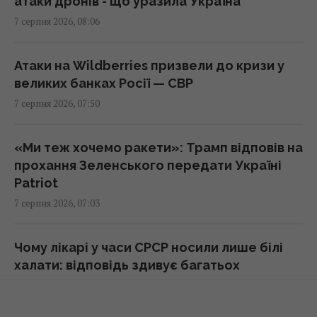
атаки дронів - що уразила Україна
перевозив боєприпаси
7 серпня 2026, 08:06
08:32 п'ятниця, 07 серпня 2026
Атаки на Wildberries призвели до кризи у
РФ використовує українських
великих банках Росії — СВР
військовополонених для формування
7 серпня 2026, 07:50
бойових підрозділів, - ISW
08:24 п'ятниця, 07 серпня 2026
«Ми теж хочемо ракети»: Трамп відповів на
прохання Зеленського передати Україні
Синоптикиня назвала точну дату, коли вже
Patriot
похолоднішає по всій Україні
7 серпня 2026, 07:03
08:23 п'ятниця, 07 серпня 2026
Чому лікарі у часи СРСР носили лише білі
Якого числа Горіховий Спас 2026: чого не
халати: відповідь здивує багатьох
можна робити і що святити в церкві
7 серпня 2026, 05:11
08:15 п'ятниця, 07 серпня 2026