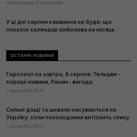
09:00 п'ятниця, 07 серпня 2026
У ці дні серпня клювання не буде: що
показує календар риболова на місяць
09:00 п'ятниця, 07 серпня 2026
ОСТАННІ НОВИНИ
Що можна забрати з готельного номера, а
за що доведеться заплатити: пояснення
експертів
Гороскоп на завтра, 8 серпня: Тельцям -
08:59 п'ятниця, 07 серпня 2026
хороші новини, Ракам - вигода
7 серпня 2026, 09:29
Негода накриє пів України: синоптики
оголосили І рівень небезпеки (карта)
Сильні дощі та шквали насуваються на
08:55 п'ятниця, 07 серпня 2026
Україну: коли похолодання витіснить спеку
7 серпня 2026, 09:19
Трамп підписав укази про обмеження