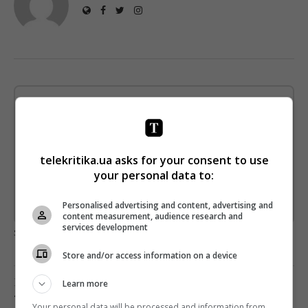
Щотижневий лист з найцікавішим.
Пишемо з любов'ю
!
Підпишіться ще раз, якщо не отримуєте від нас листи
telekritika.ua asks for your consent to use
*
your personal data to:
Підписатись→
Personalised advertising and content, advertising and
Предоставлено SendPulse
content measurement, audience research and
services development
загрузка...
Store and/or access information on a device
Попередня стаття
Learn more
ТЕТ НАЗВАВ ДАТУ ПРЕМ’ЄРИ НОВОГО СЕЗОНУ
Your personal data will be processed and information from