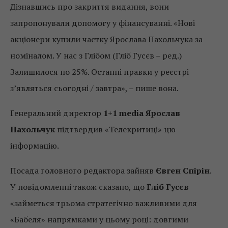
Дізнавшись про закриття видання, вони
запропонували допомогу у фінансуванні. «Нові
акціонери купили частку Ярослава Пахольчука за
номіналом. У нас з Глібом (Гліб Гусєв – ред.)
Залишилося по 25%. Останні правки у реєстрі
з’являться сьогодні / завтра», – пише вона.
Генеральний директор
1+1 media Ярослав
Пахольчук
підтвердив «Телекритиці» цю
інформацію.
Посада головного редактора зайняв
Євген Спірін
.
У повідомленні також сказано, що
Гліб Гусєв
«займеться трьома стратегічно важливими для
«Бабеля» напрямками у цьому році: довгими