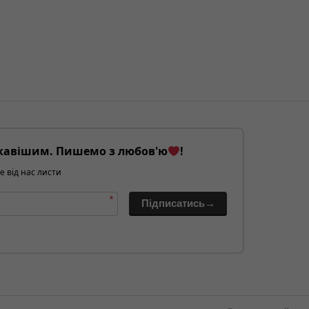
кавішим. Пишемо з любов'ю
!
е від нас листи
*
Підписатись→