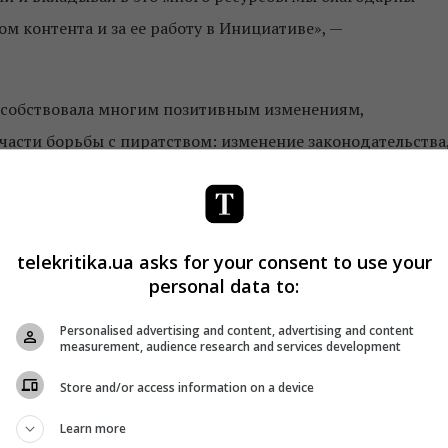
ом контента и за ее работу в Инициативе», —
особствовала многим позитивным изменениям,
асти борьбы с пиратством: изменение законодательства
твенных рекламодателей и зрителей. Безусловно, мы не
но. Вероятно, никогда окончательной победы и не будет,
 можем только бороться за то, чтобы улучшить ситуацию
telekritika.ua asks for your consent to use your
кой сдвиг, безусловно, был сделан». —
personal data to:
ектор по стратегическому развитию «
Медиа Группы
Personalised advertising and content, advertising and content
measurement, audience research and services development
проект с правильной и важной миссией, проект о
Store and/or access information on a device
лось не только воплотить для него несколько полезных
Learn more
т. Чтобы изменить мир, нужно начать с себя и убеждать