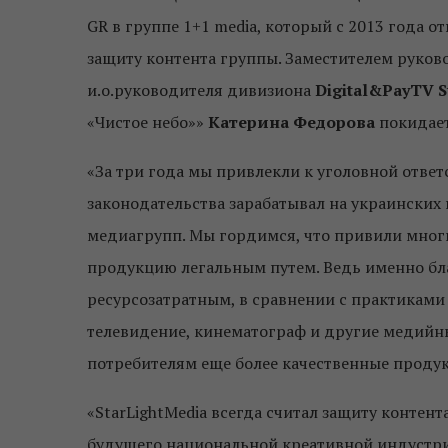
GR в группе 1+1 media, который с 2013 года от
защиту контента группы. Заместителем руко
и.о.руководителя дивизиона
Digital&PayTV S
«Чистое небо»»
Катерина Федорова
покидает
«За три года мы привлекли к уголовной ответ
законодательства зарабатывал на украинских
медиагрупп. Мы гордимся, что привили мно
продукцию легальным путем. Ведь именно бл
ресурсозатратным, в сравнении с практиками
телевидение, кинематограф и другие медийны
потребителям еще более качественные проду
«StarLightMedia всегда считал защиту контен
будущего национальной креативной индустри