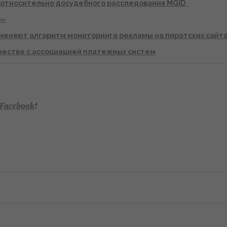
 относительно досудебного расследования MGID
о»
меняют алгоритм мониторинга рекламы на пиратских сайт
честве с ассоциацией платежных систем
Facebook
!