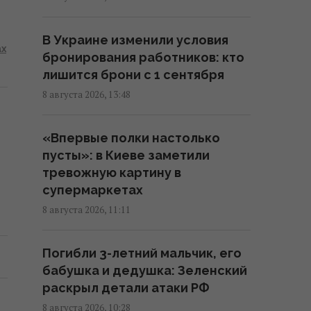
Вучич заявил, что не видит
путей для скорейшего
В Украине изменили условия
завершения войны в Украине
ах
бронирования работников: кто
14:32 суббота, 08 августа 2026
лишится брони с 1 сентября
8 августа 2026, 13:48
В Кировоградской области
разбился боевой вертолет: что
«Впервые полки настолько
известно
пусты»: в Киеве заметили
12:17 суббота, 08 августа 2026
тревожную картину в
супермаркетах
Украина согласилась не
8 августа 2026, 11:11
нападать на нероссийские
танкеры с нефтью в Черном
Погибли 3-летний мальчик, его
море, - Bloomberg
бабушка и дедушка: Зеленский
11:24 суббота, 08 августа 2026
раскрыл детали атаки РФ
8 августа 2026, 10:28