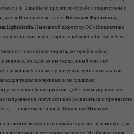
вечает в
1+1 media
за проект по борьбе с пиратством и
водителя Инициативы станет
Николай Фаенгольд
,
tarLightMedia
. Нынешний директор ОС «Инициатива
 проект по согласию сторон, сообщает «Чистое небо».
ственности не одного пирата, который в обход
 гражданах, предлагая им украденный контент
гим гражданам привычку получать аудиовизуальную
агодаря таким несложным и не слишком
 других европейских рынков, действиям украинское
е направления могут активно развиваться и предлагать
кты», — прокомментировал
Вячеслав Миенко.
та и развитие легального онлайн-просмотра важным для
и и вкладывал в это много ресурсов. Мы благодарны