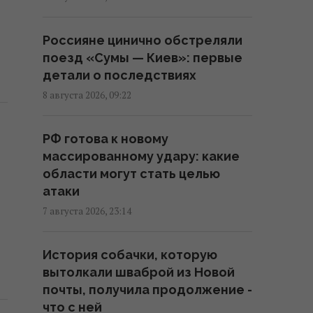
В России загорелись сразу два
крупных НПЗ после атаки
Россияне цинично обстреляли
украинских дронов
поезд «Сумы — Киев»: первые
10:55 суббота, 08 августа 2026
детали о последствиях
8 августа 2026, 09:22
Ни одну баллистическую
ракету не сбили: Воздушные
РФ готова к новому
силы раскрыли детали ночной
массированному удару: какие
атаки РФ
области могут стать целью
09:26 суббота, 08 августа 2026
атаки
7 августа 2026, 23:14
Россия нашла слабое место
украинской ПВО, не оставляя
История собачки, которую
шанса на реакцию, - CNN
вытолкали шваброй из Новой
08:30 суббота, 08 августа 2026
почты, получила продолжение -
что с ней