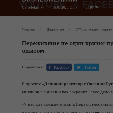
От
Telekritika
08.05.2020 11:47
5410
Главная
Диджитал
ICTV запускает серию
Пережившие не один кризис п
опытом.
Поделиться:
Facebook
Twitter
В проекте
«Деловой разговор с Оксаной Гу
миллионы гривен и как сохранить свое дело 
«У нас две важные миссии. Первая, глобальная
выживать, как работать бизнесу дальше и ско