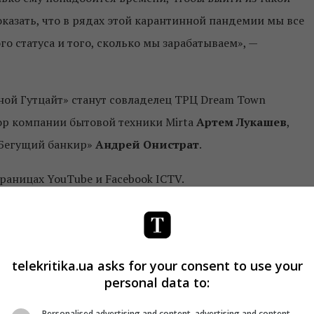
оказать, что в рядах этой карантинной пандемии мы все
о статуса и того, сколько мы зарабатываем», —
ной Гутцайт» станут совладелец ТРЦ Dream Town
тор компании бытовой техники Mirta
Артем Лукашев
,
«Бегущий банкир»
Андрей Онистрат
.
аницах YouTube и Facebook ICTV.
фейки о коронавирусе
telekritika.ua asks for your consent to use your
отовил cпециальный телеэфир
personal data to:
з дома»
Personalised advertising and content, advertising and content