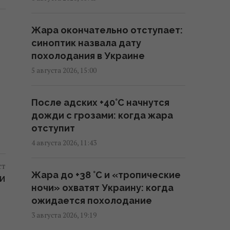
вышло на новый уровень: РФ
помогает Ирану определять
Жара окончательно отступает:
цели для ударов
синоптик назвала дату
11:44 четверг, 06 августа 2026
похолодания в Украине
5 августа 2026, 15:00
Трамп заявил об "огромных
запасах" средств ПВО в США
После адских +40°C начнутся
11:43 четверг, 06 августа 2026
дожди с грозами: когда жара
отступит
Число вылетов авиации НАТО
4 августа 2026, 11:43
из-за угрозы России возросло
на 250%
ст
Жара до +38 °С и «тропические
10:47 четверг, 06 августа 2026
КИ
ночи» охватят Украину: когда
ожидается похолодание
Вместо расширения ЕС: экс-
3 августа 2026, 19:19
депутат парламента Британии