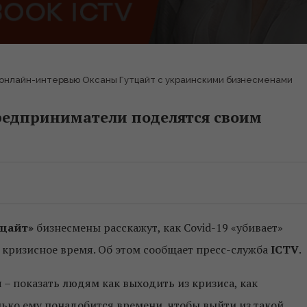
 онлайн-интервью Оксаны Гутцайт с украинскими бизнесменами
редприниматели поделятся своим
тцайт»
бизнесмены расскажут, как Covid-19 «убивает»
в кризисное время. Об этом сообщает пресс-служба
ICTV
.
 – показать людям как выходить из кризиса, как
лько ему понадобится времени, чтобы выйти из такой