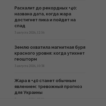
предложил создать новый
Раскалит до рекордных +40:
союз
названа дата, когда жара
09:29 четверг, 06 августа 2026
достигнет пика и пойдет на
спад
Трамп "наехал" на Хегсета из-
3 августа 2026, 12:56
за острой нехватки ракет для
ПВО, – WP
Землю охватила магнитная буря
08:58 четверг, 06 августа 2026
красного уровня: когда утихнет
геошторм
Разведка США помогла Украине
3 августа 2026, 10:38
переломить ход войны, -
Politico
Жара в +40 станет обычным
06:48 четверг, 06 августа 2026
явлением: тревожный прогноз
для Украины
Разведывательные отношения
3 августа 2026, 09:21
между США и Украиной