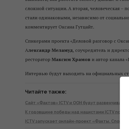
сложной ситуации. А вторая, человеческая – п
стали одинаковыми, независимо от социальног
комментирует Оксана Гутцайт.
Спикерами проекта «Деловой разговор с Окса
А
лександр Меламуд
, соучредитель и дирек
ресторатор
Максим Храмов
и автор канала 
Интервью будут выходить на официальных стр
Читайте также:
Сайт «Фактов» ICTV и ООН будут развенчивать 
К годовщине победы над нацистами ICTV подг
ICTV запускает онлайн-проект «Факты. Спорт и