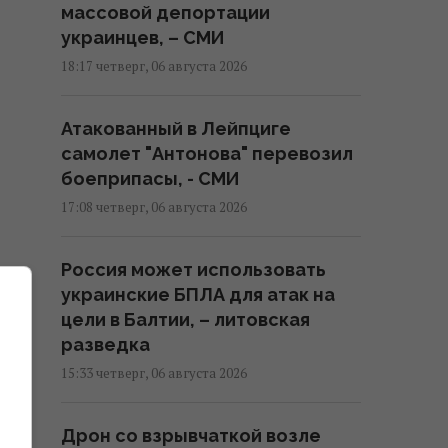
массовой депортации
украинцев, – СМИ
18:17 четверг, 06 августа 2026
Атакованный в Лейпциге
самолет "Антонова" перевозил
боеприпасы, - СМИ
17:08 четверг, 06 августа 2026
Россия может использовать
украинские БПЛА для атак на
цели в Балтии, – литовская
разведка
15:33 четверг, 06 августа 2026
Дрон со взрывчаткой возле