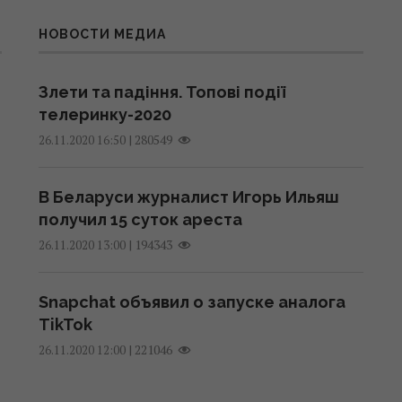
НОВОСТИ МЕДИА
Злети та падіння. Топові події
телеринку-2020
|
280549
26.11.2020 16:50
В Беларуси журналист Игорь Ильяш
получил 15 суток ареста
|
194343
26.11.2020 13:00
Snapchat объявил о запуске аналога
TikTok
|
221046
26.11.2020 12:00