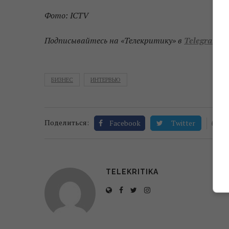
Фото: ICTV
Подписывайтесь на «Телекритику» в
Telegram
и
БИЗНЕС
ИНТЕРВЬЮ
0
Поделиться:
Facebook
Twitter
TELEKRITIKA