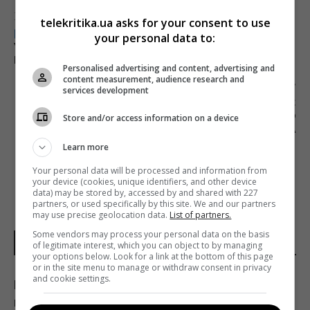
Предыдущий пост
telekritika.ua asks for your consent to use
?В КИЕВЕ СТАРТОВАЛИ СЪЕМКИ
your personal data to:
УКРАИНОЯЗЫЧНОЙ КОМЕДИИ «ВЕЛИКІ
ВУЙКИ»
Personalised advertising and content, advertising and
content measurement, audience research and
Следующий пост
services development
ГОРДОН И БАЦМАН СО СКАНДАЛОМ УШЛИ С
КАНАЛА «112 УКРАИНА» ИЗ-ЗА «РУССКОГО
Store and/or access information on a device
МИРА» МЕДВЕДЧУКА
Learn more
Your personal data will be processed and information from
your device (cookies, unique identifiers, and other device
data) may be stored by, accessed by and shared with 227
partners, or used specifically by this site. We and our partners
may use precise geolocation data.
List of partners.
Some vendors may process your personal data on the basis
НОВОСТИ ДНЯ
of legitimate interest, which you can object to by managing
your options below. Look for a link at the bottom of this page
or in the site menu to manage or withdraw consent in privacy
and cookie settings.
Римлянин, возможно, коллекционировал
кости "морских чудовищ": ученые