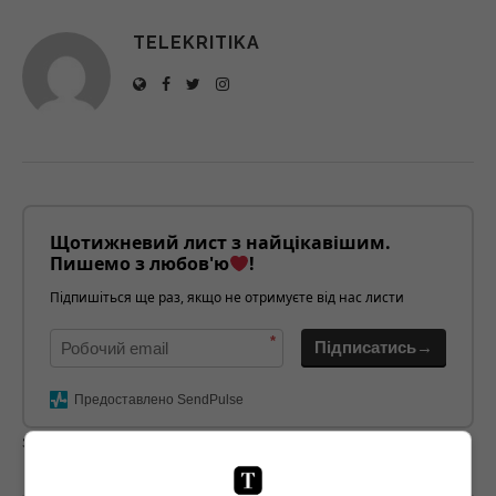
TELEKRITIKA
Щотижневий лист з найцікавішим.
Пишемо з любов'ю
!
Підпишіться ще раз, якщо не отримуєте від нас листи
*
Підписатись→
Предоставлено SendPulse
загрузка...