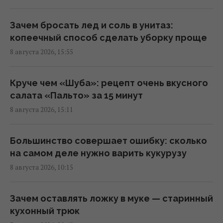
Не "орел и решка": как правильно назвать
стороны монеты на украинском языке
Зачем бросать лед и соль в унитаз:
16:30 суббота, 08 августа 2026
копеечный способ сделать уборку проще
8 августа 2026, 15:55
Денисенко во второй раз вышла замуж:
избранник актрисы показал фото и сделал
Круче чем «Шуба»: рецепт очень вкусного
заявление
салата «Пальто» за 15 минут
15:45 суббота, 08 августа 2026
8 августа 2026, 15:11
Лидер "Ногу свело!" назвал причину
Большинство совершает ошибку: сколько
приезда в Украину и оправдался за
на самом деле нужно варить кукурузу
концерты в Крыму
8 августа 2026, 10:15
14:40 суббота, 08 августа 2026
Зачем оставлять ложку в муке — старинный
"Королева": Сумская накануне 60-летия
кухонный трюк
очаровала сеть фото из прошлого