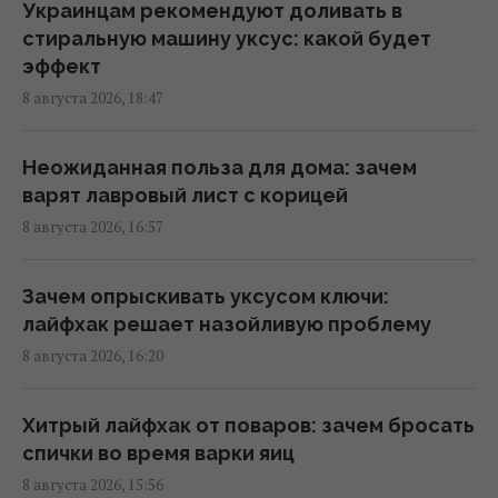
The Mirror
Украинцам рекомендуют доливать в
17:26 суббота, 08 августа 2026
стиральную машину уксус: какой будет
эффект
8 августа 2026, 18:47
Овцы и осел спасли солнечную
электростанцию в США: им поручили
особое задание
Неожиданная польза для дома: зачем
17:16 суббота, 08 августа 2026
варят лавровый лист с корицей
8 августа 2026, 16:57
9 августа: церковный праздник сегодня, о
чем лучше молчать в этот день
Зачем опрыскивать уксусом ключи:
17:10 суббота, 08 августа 2026
лайфхак решает назойливую проблему
8 августа 2026, 16:20
Вкусный запечённый перец на зиму: секрет
маринада для идеальной заготовки
Хитрый лайфхак от поваров: зачем бросать
16:55 суббота, 08 августа 2026
спички во время варки яиц
8 августа 2026, 15:56