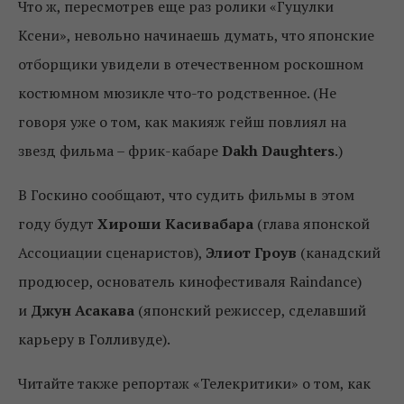
Что ж, пересмотрев еще раз ролики «Гуцулки
Ксени», невольно начинаешь думать, что японские
отборщики увидели в отечественном роскошном
костюмном мюзикле что-то родственное. (Не
говоря уже о том, как макияж гейш повлиял на
звезд фильма – фрик-кабаре
Dakh Daughters
.)
В Госкино сообщают, что судить фильмы в этом
году будут
Хироши Касивабара
(глава японской
Ассоциации сценаристов),
Элиот Гроув
(канадский
продюсер, основатель кинофестиваля Raindance)
и
Джун Асакава
(японский режиссер, сделавший
карьеру в Голливуде).
Читайте также репортаж «Телекритики» о том, как