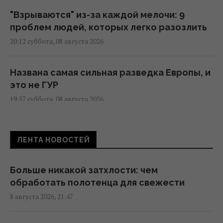
"Взрываются" из-за каждой мелочи: 9
проблем людей, которых легко разозлить
20:12 суббота, 08 августа 2026
Названа самая сильная разведка Европы, и
это не ГУР
19:57 суббота, 08 августа 2026
Что произойдет, если самый секретный
ЛЕНТА НОВОСТЕЙ
самолет США упадет у врага: план на
самый плохой сценарий
18:21 суббота, 08 августа 2026
Больше никакой затхлости: чем
обработать полотенца для свежести
8 августа 2026, 21:47
Один трагический случай заставил
мужчину похудеть на 25 кг за полгода, –