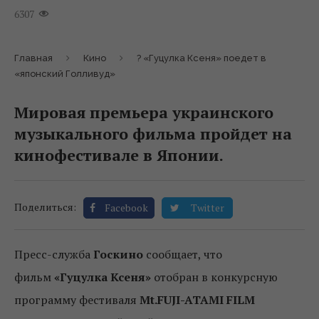
6307
Главная
Кино
? «Гуцулка Ксеня» поедет в
«японский Голливуд»
Мировая премьера украинского
музыкального фильма пройдет на
кинофестивале в Японии.
Поделиться:
Facebook
Twitter
Пресс-служба
Госкино
сообщает, что
фильм
«Гуцулка Ксеня»
отобран в конкурсную
программу фестиваля
Mt.FUJI-ATAMI FILM