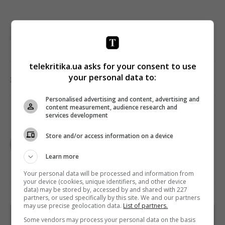
ЗЕОНБУД
НОТУ
telekritika.ua asks for your consent to use
your personal data to:
0
Поделиться:
Facebook
Twitter
Personalised advertising and content, advertising and
content measurement, audience research and
services development
TELEKRITIKA
Store and/or access information on a device
Learn more
Your personal data will be processed and information from
your device (cookies, unique identifiers, and other device
data) may be stored by, accessed by and shared with 227
partners, or used specifically by this site. We and our partners
may use precise geolocation data.
List of partners.
Щотижневий лист з найцікавішим.
Some vendors may process your personal data on the basis