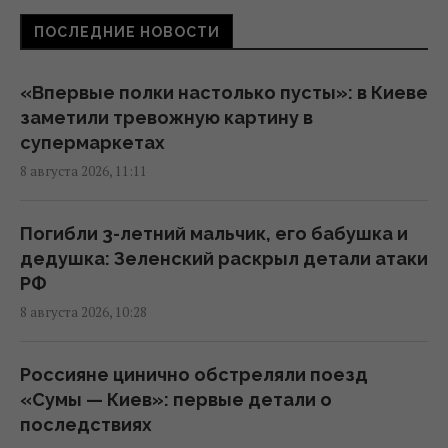
ПОСЛЕДНИЕ НОВОСТИ
В июле Украина сбила 87% ударных дронов
и лишь 15% баллистических ракет, – отчет
«Впервые полки настолько пусты»: в Киеве
05:31 суббота, 08 августа 2026
заметили тревожную картину в
супермаркетах
8 августа 2026, 11:11
Зеленский отреагировал на принятие
Сенатом США законопроекта о санкциях
против РФ
Погибли 3-летний мальчик, его бабушка и
23:53 пятница, 07 августа 2026
дедушка: Зеленский раскрыл детали атаки
РФ
8 августа 2026, 10:28
В результате атаки РФ был уничтожен
крупнейший склад средств
индивидуальной защиты
Россияне цинично обстреляли поезд
21:32 пятница, 07 августа 2026
«Сумы — Киев»: первые детали о
последствиях