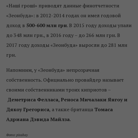
«Наші гроші» приводят данные финотчетности
«Зеонбуда»: в 2012-2014 годах он имел годовой
доход в
500-600 млн грн
. В 2015 году доходы упали
до 348 млн грн., в 2016 году – до 266 млн грн. В
2017 году доходы «Зеонбуда» выросли до 281 млн
грн.
Напомним, у «Зеонбуда» непрозрачная
собственность. Официально провайдер называет
своими собственниками троих киприотов –
Деметриса Фелласа, Реноса Мичалаки Янгоу и
Дякоу Грегориса
, а также британца
Томаса
Адриана Дэвида Майлза
.
Фото: pixabay