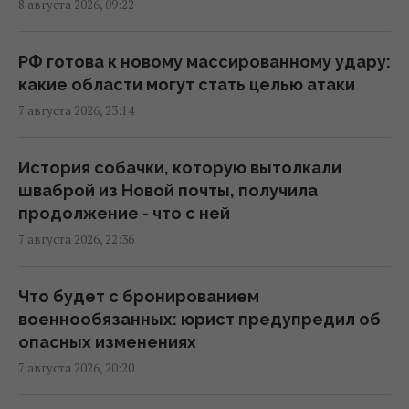
8 августа 2026, 09:22
Суд продлил содержание под стражей
Коломойского, защита заявила о
проблемах со здоровьем
РФ готова к новому массированному удару:
20:39 пятница, 07 августа 2026
какие области могут стать целью атаки
7 августа 2026, 23:14
РФ поставила антидроновые сети на свои
субмарины, расположенные в тысячах
История собачки, которую вытолкали
километров от Украины
шваброй из Новой почты, получила
20:35 пятница, 07 августа 2026
продолжение - что с ней
7 августа 2026, 22:36
Киев будет значительно лучше
подготовлен к зиме, но фактор обстрелов
Что будет с бронированием
и возможностей ПВО никто не отменял, -
военнообязанных: юрист предупредил об
Пантелеев
опасных изменениях
20:01 пятница, 07 августа 2026
7 августа 2026, 20:20