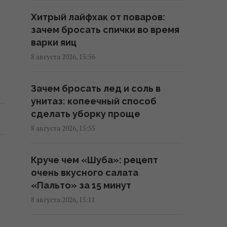
Хитрый лайфхак от поваров:
Супруги купили старый дом в
зачем бросать спички во время
деревне и вложили в ремонт 2,5
варки яиц
млн грн: как его обустроили
8 августа 2026, 15:56
09:38 воскресенье, 09 августа 2026
Зачем бросать лед и соль в
Каспровы-Верх: подъем на
унитаз: копеечный способ
одну из самых высоких гор Татр
сделать уборку проще
– не просто выжить, но и
8 августа 2026, 15:55
сэкономить 2000 гривень
09:03 воскресенье, 09 августа 2026
Круче чем «Шуба»: рецепт
очень вкусного салата
Сытный белковый обед можно
«Пальто» за 15 минут
приготовить за несколько
8 августа 2026, 15:11
минут: ролл с курицей
07:41 воскресенье, 09 августа 2026