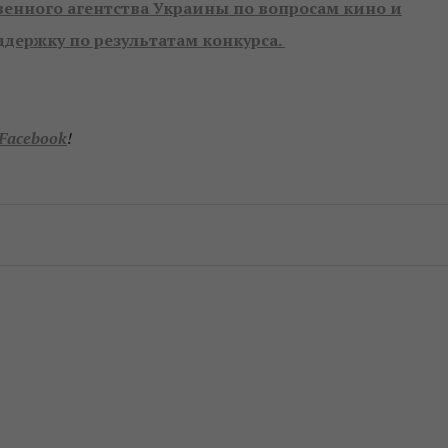
венного агентства Украины по вопросам кино и
держку по результатам конкурса.
Facebook
!