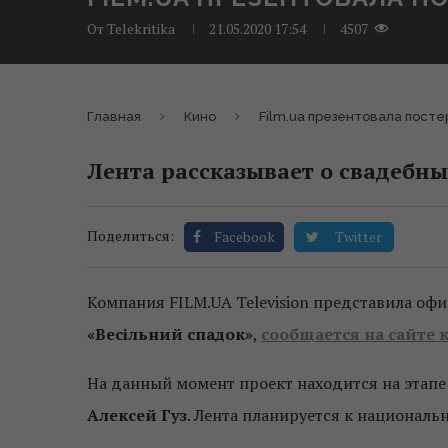
От
Telekritika
21.05.2020 17:54
4507
Главная
Кино
Film.ua презентовала посте
Лента рассказывает о свадебны
Поделиться:
Facebook
Twitter
Компания FILM.UA Television представила о
«Весільний спадок»
,
сообщается на сайте
На данный момент проект находится на этапе
Алексей Гуз
. Лента планируется к националь