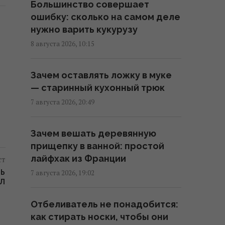
Большинство совершает
ошибку: сколько на самом деле
9 августа: церковный праздник
нужно варить кукурузу
сегодня, о чем лучше молчать в
8 августа 2026, 10:15
этот день
06:00 воскресенье, 09 августа 2026
Зачем оставлять ложку в муке
— старинный кухонный трюк
Какой чай лучше всего
7 августа 2026, 20:49
способствует поддержанию
здоровья печени: ответ
Зачем вешать деревянную
экспертов
прищепку в ванной: простой
05:35 воскресенье, 09 августа 2026
лайфхак из Франции
ст
ТЬ
7 августа 2026, 19:02
На виноградниках в США
АЛ
установили более 500 домиков
Отбеливатель не понадобится:
для сов: результат удивил
как стирать носки, чтобы они
03:30 воскресенье, 09 августа 2026