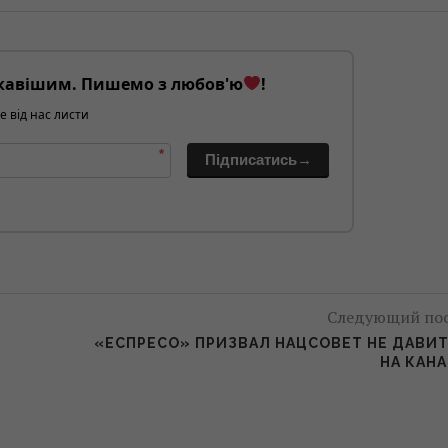
кавішим. Пишемо з любов'ю
!
е від нас листи
*
Підписатись→
Следующий по
«ЕСПРЕСО» ПРИЗВАЛ НАЦСОВЕТ НЕ ДАВИ
НА КАН