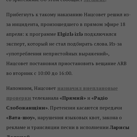
Прибегнуть к такому наказанию Нацсовет решил из-
за инцидента, произошедшего в прямом эфире 18
апреля: к программе
Elgizlə izlə
подключился
эксперт, который не стал подбирать слова. Из-за
«употребления непристойных выражений»,
Нацсовет постановил приостановить вещание ARB
во вторник с 10:00 до 16:00.
Напомним, Нацсовет
назначил внеплановые
проверки
телеканала
«Прямий»
и
«Радіо
Слобожанщіни»
. Претензии касаются передачи
«Вата-шоу»
, нарушения языковых квот, закона о
рекламе и трансляции песни в исполнении
Ларисы