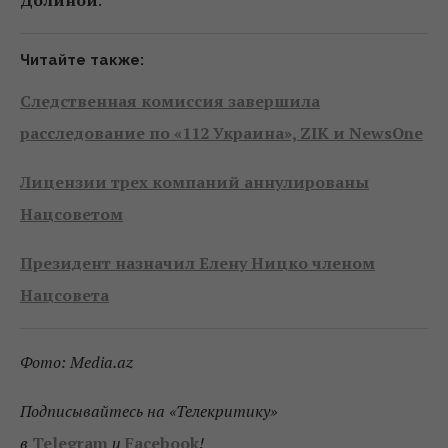
Долиной
.
Читайте также:
Следственная комиссия завершила
расследование по «112 Украина», ZIK и NewsOne
Лицензии трех компаний аннулированы
Нацсоветом
Президент назначил Елену Ницко членом
Нацсовета
Фото: Media.az
Подписывайтесь на «Телекритику»
в
Telegram
и
Facebook
!