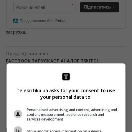
*
Підписатись→
Предоставлено SendPulse
загрузка...
Предыдущий пост
FACEBOOK ЗАПУСКАЕТ АНАЛОГ TWITCH
Следующий пост
DISNEY ПРЕКРАЩАЕТ ВЫПЛАТЫ ЗАРПЛАТ 100
ТЫС. СОТРУДНИКАМ ПО ВСЕМУ МИРУ
telekritika.ua asks for your consent to use
your personal data to:
Personalised advertising and content, advertising and
content measurement, audience research and
services development
Store and/or access information on a device