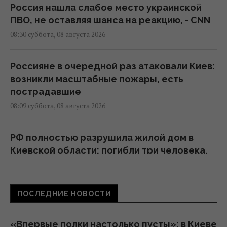
Россия нашла слабое место украинской
ПВО, не оставляя шанса на реакцию, - CNN
08:30 суббота, 08 августа 2026
Россияне в очередной раз атаковали Киев:
возникли масштабные пожары, есть
пострадавшие
08:09 суббота, 08 августа 2026
РФ полностью разрушила жилой дом в
Киевской области: погибли три человека,
среди них ребенок
07:36 суббота, 08 августа 2026
ПОСЛЕДНИЕ НОВОСТИ
В июле Украина сбила 87% ударных дронов
и лишь 15% баллистических ракет, – отчет
«Впервые полки настолько пусты»: в Киеве