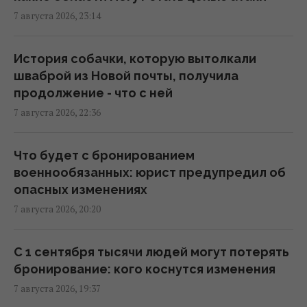
7 августа 2026, 23:14
РФ поставила антидроновые сети на свои
субмарины, расположенные в тысячах
История собачки, которую вытолкали
километров от Украины
шваброй из Новой почты, получила
20:35 пятница, 07 августа 2026
продолжение - что с ней
7 августа 2026, 22:36
Киев будет значительно лучше
подготовлен к зиме, но фактор обстрелов
Что будет с бронированием
и возможностей ПВО никто не отменял, -
военнообязанных: юрист предупредил об
Пантелеев
опасных изменениях
20:01 пятница, 07 августа 2026
7 августа 2026, 20:20
Зеленский прибыл в Сербию: подробности
С 1 сентября тысячи людей могут потерять
первого официального визита
бронирование: кого коснутся изменения
19:52 пятница, 07 августа 2026
7 августа 2026, 19:37