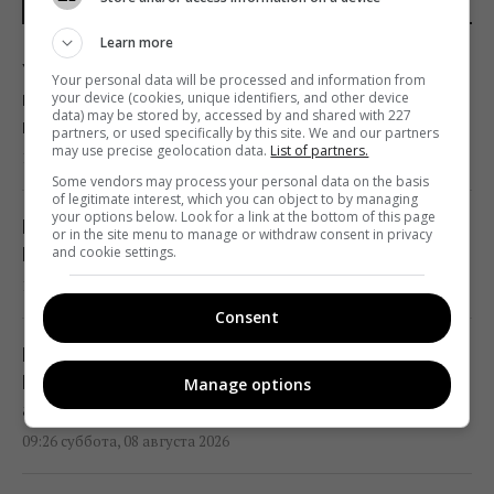
НОВОСТИ УКРАИНЫ
Learn more
Украина согласилась не нападать на
Your personal data will be processed and information from
нероссийские танкеры с нефтью в Черном
your device (cookies, unique identifiers, and other device
data) may be stored by, accessed by and shared with 227
море, - Bloomberg
partners, or used specifically by this site. We and our partners
may use precise geolocation data.
List of partners.
11:24 суббота, 08 августа 2026
Some vendors may process your personal data on the basis
of legitimate interest, which you can object to by managing
your options below. Look for a link at the bottom of this page
В России загорелись сразу два крупных
or in the site menu to manage or withdraw consent in privacy
and cookie settings.
НПЗ после атаки украинских дронов
10:55 суббота, 08 августа 2026
Consent
Ни одну баллистическую ракету не сбили:
Воздушные силы раскрыли детали ночной
Manage options
атаки россиян
09:26 суббота, 08 августа 2026