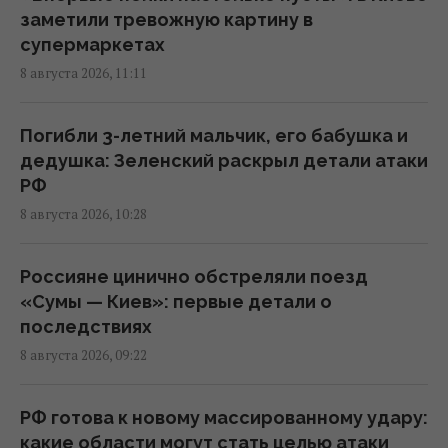
05:31 суббота, 08 августа 2026
заметили тревожную картину в
супермаркетах
8 августа 2026, 11:11
Зеленский отреагировал на принятие
Сенатом США законопроекта о санкциях
против РФ
Погибли 3-летний мальчик, его бабушка и
23:53 пятница, 07 августа 2026
дедушка: Зеленский раскрыл детали атаки
РФ
8 августа 2026, 10:28
В результате атаки РФ был уничтожен
крупнейший склад средств
индивидуальной защиты
Россияне цинично обстреляли поезд
21:32 пятница, 07 августа 2026
«Сумы — Киев»: первые детали о
последствиях
8 августа 2026, 09:22
Суд продлил содержание под стражей
Коломойского, защита заявила о
проблемах со здоровьем
РФ готова к новому массированному удару:
20:39 пятница, 07 августа 2026
какие области могут стать целью атаки