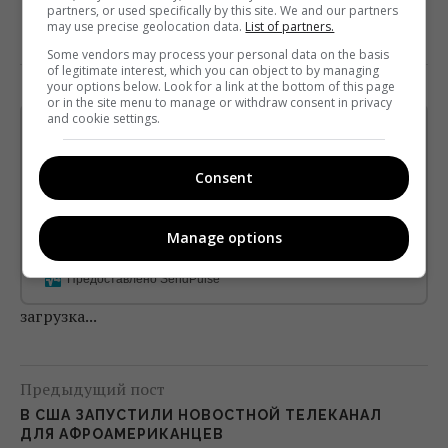
partners, or used specifically by this site. We and our partners
may use precise geolocation data.
List of partners.
Some vendors may process your personal data on the basis
of legitimate interest, which you can object to by managing
your options below. Look for a link at the bottom of this page
or in the site menu to manage or withdraw consent in privacy
and cookie settings.
Щотижневий лист з найцікавішим.
Пишемо з любов'ю
!
Consent
Підпишіться ще раз, якщо не отримуєте від нас листи
*
Підписатись→
Manage options
Предоставлено SendPulse
загрузка...
Предыдущий пост
В США ЗАПУСТИЛИ НОВОСТНОЙ ТЕЛЕКАНАЛ
ДЛЯ АФРОАМЕРИКАНЦЕВ