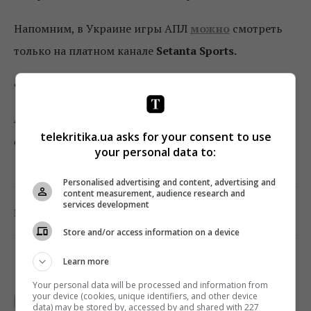
Напомним, в Украине игры АПЛ
можно
смотреть
только на платном канале
Setanta Sports.
Фото: pixabay
Подписывайтесь на «Телекритику»
telekritika.ua asks for your consent to use
в
Telegram
и
Facebook
!
your personal data to:
Personalised advertising and content, advertising and
content measurement, audience research and
services development
0
Поделиться:
Facebook
Twitter
Store and/or access information on a device
Learn more
TELEKRITIKA
Your personal data will be processed and information from
your device (cookies, unique identifiers, and other device
data) may be stored by, accessed by and shared with 227