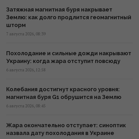
Дебаты по Украине свидетельствуют, что
Затяжная магнитная буря накрывает
ЕС не готов принимать новых членов, - FT
Землю: как долго продлится геомагнитный
11:46 пятница, 07 августа 2026
шторм
7 августа 2026, 08:39
Более трети поляков недовольны
реакцией властей на инцидент с
Похолодание и сильные дожди накрывают
российской ракетой, – опрос
Украину: когда жара отступит повсюду
11:39 пятница, 07 августа 2026
6 августа 2026, 12:58
Российская элита боится ФСБ, которая все
Колебания достигнут красного уровня:
больше выходит из-под контроля, -
магнитная буря G1 обрушится на Землю
Bloomberg
6 августа 2026, 08:45
11:26 пятница, 07 августа 2026
Жара окончательно отступает: синоптик
Есть еще много целей: глава Rheinmetall
назвала дату похолодания в Украине