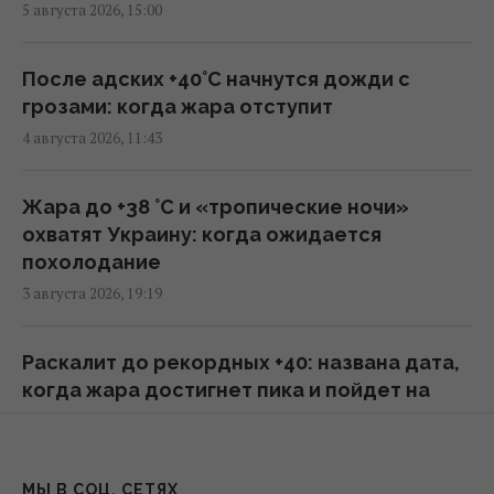
сделал жесткое предупреждение о
5 августа 2026, 15:00
российских дронах
10:12 пятница, 07 августа 2026
После адских +40°C начнутся дожди с
грозами: когда жара отступит
В Сумской области оккупанты ударили по
4 августа 2026, 11:43
людям на рынке: много пострадавших
09:45 пятница, 07 августа 2026
Жара до +38 °С и «тропические ночи»
охватят Украину: когда ожидается
Генсек ООН осудил массированные удары
похолодание
по Украине, но назвал эскалацией атаки в
3 августа 2026, 19:19
тыл России
09:39 пятница, 07 августа 2026
Раскалит до рекордных +40: названа дата,
когда жара достигнет пика и пойдет на
Трамп подписал указы об ограничении
спад
гражданства по праву рождения в США
3 августа 2026, 12:56
08:49 пятница, 07 августа 2026
МЫ В СОЦ. СЕТЯХ