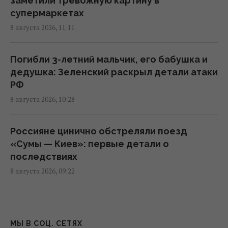
заметили тревожную картину в
море, - Bloomberg
супермаркетах
11:24 суббота, 08 августа 2026
8 августа 2026, 11:11
В России загорелись сразу два крупных
Погибли 3-летний мальчик, его бабушка и
НПЗ после атаки украинских дронов
дедушка: Зеленский раскрыл детали атаки
10:55 суббота, 08 августа 2026
РФ
8 августа 2026, 10:28
Ни одну баллистическую ракету не сбили:
Воздушные силы раскрыли детали ночной
Россияне цинично обстреляли поезд
атаки РФ
«Сумы — Киев»: первые детали о
09:26 суббота, 08 августа 2026
последствиях
8 августа 2026, 09:22
Россия нашла слабое место украинской
ПВО, не оставляя шанса на реакцию, - CNN
РФ готова к новому массированному удару:
08:30 суббота, 08 августа 2026
какие области могут стать целью атаки
МЫ В СОЦ. СЕТЯХ