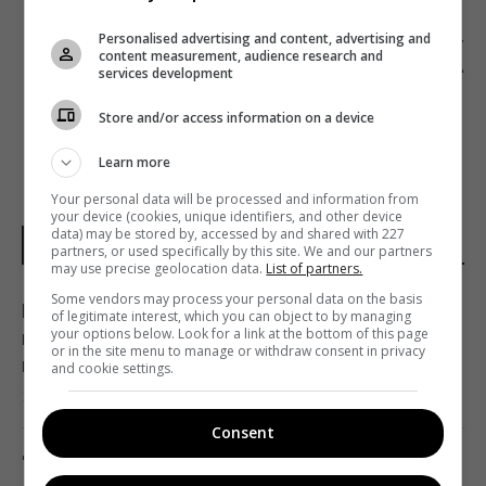
АНГЛИЙСКАЯ ПРЕМЬЕР-ЛИГА ОТКАЖЕТСЯ ОТ
Personalised advertising and content, advertising and
ПРОДАЖИ ТЕЛЕПРАВ В ПОЛЬЗУ
content measurement, audience research and
СОБСТВЕННОГО ОТТ-СЕРВИСА
services development
Store and/or access information on a device
Learn more
Your personal data will be processed and information from
your device (cookies, unique identifiers, and other device
data) may be stored by, accessed by and shared with 227
НОВОСТИ УКРАИНЫ
partners, or used specifically by this site. We and our partners
may use precise geolocation data.
List of partners.
Some vendors may process your personal data on the basis
Пессимизм вернулся в Украину: аналитик
of legitimate interest, which you can object to by managing
your options below. Look for a link at the bottom of this page
предостерег от ошибочного взгляда на
or in the site menu to manage or withdraw consent in privacy
войну
and cookie settings.
18:43 суббота, 08 августа 2026
Consent
"Молимся, когда везем пациента": медики