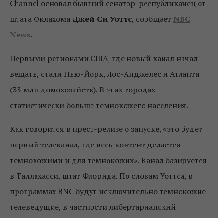
Channel основал бывший сенатор-республиканец от
штата Оклахома
Джей Си Уоттс
, сообщает
NBC
News
.
Первыми регионами США, где новый канал начал
вещать, стали Нью-Йорк, Лос-Анджелес и Атланта
(33 млн домохозяйств). В этих городах
статистически больше темнокожего населения.
Как говорится в пресс-релизе о запуске, «это будет
первый телеканал, где весь контент делается
темнокожими и для темнокожих». Канал базируется
в Таллахасси, штат Флорида. По словам Уоттса, в
программах BNC будут исключительно темнокожие
телеведущие, в частности либертарианский