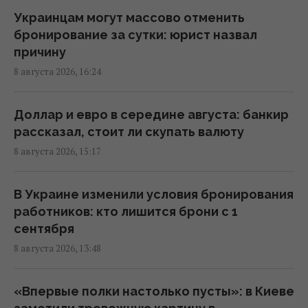
Украинцам могут массово отменить
Россия уничтожает украинское сельское
бронирование за сутки: юрист назвал
хозяйство и саму природу Украины, –
причину
Forbes
8 августа 2026, 16:24
14:41 суббота, 08 августа 2026
Доллар и евро в середине августа: банкир
Вучич заявил, что не видит путей для
рассказал, стоит ли скупать валюту
скорейшего завершения войны в Украине
8 августа 2026, 15:17
14:32 суббота, 08 августа 2026
В Украине изменили условия бронирования
В Кировоградской области разбился
работников: кто лишится брони с 1
боевой вертолет: что известно
сентября
12:17 суббота, 08 августа 2026
8 августа 2026, 13:48
Украина согласилась не нападать на
«Впервые полки настолько пусты»: в Киеве
нероссийские танкеры с нефтью в Черном