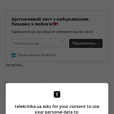
Щотижневий лист з найцікавішим.
Пишемо з любов'ю
!
Підпишіться ще раз, якщо не отримуєте від нас листи
*
Підписатись→
Предоставлено SendPulse
загрузка...
Предыдущий пост
ФЕДЕРАЛЬНАЯ ТОРГОВАЯ КОМИССИЯ США
ПРОВЕРИТ ВСЕ СДЕЛКИ ALPHABET, APPLE,
AMAZON, MICROSOFT И FACEBOOK ЗА
ПОСЛЕДНИЕ 10 ЛЕТ
telekritika.ua asks for your consent to use
your personal data to:
Следующий пост