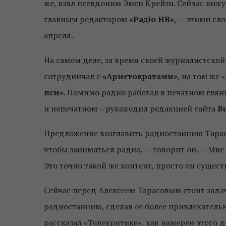
же, взял псевдоним Эмси Крейзи. Сейчас вижу
главным редактором
«Радіо НВ»
, — этими сл
апреля.
На самом деле, за время своей журналистской
сотрудничал с
«Аристократами»
, на том же
пси»
. Помимо радио работал в печатном гля
и непечатном – руководил редакцией сайта
B
Предложение возглавить радиостанцию Тарасо
чтобы заниматься радио, — говорит он. — Мне 
Это точно такой же контент, просто он сущест
Сейчас перед Алексеем Тарасовым стоит зада
радиостанцию, сделав ее более привлекатель
рассказал «Телекритике», как намерен этого