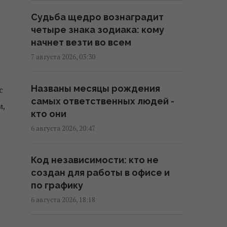
10:09 четверг, 06 августа 2026
Судьба щедро вознаградит
четыре знака зодиака: кому
начнет везти во всем
Новые окаменелости,
обнаруженные в Испании,
7 августа 2026, 03:30
свидетельствуют о
каннибализме первых
Названы месяцы рождения
с
европейцев
самых ответственных людей -
м,
09:39 четверг, 06 августа 2026
кто они
6 августа 2026, 20:47
Открытие школьника из Японии
о памяти насекомых стало
Код независимости: кто не
вирусным
создан для работы в офисе и
19:14 среда, 05 августа 2026
по графику
6 августа 2026, 18:18
Скрывалась под землей более
1600 лет: в Англии обнаружили