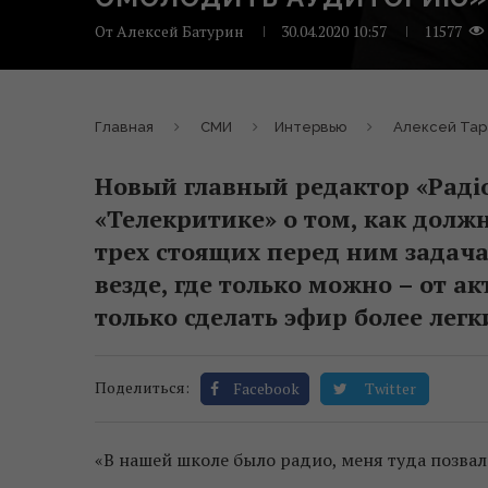
От
Алексей Батурин
30.04.2020 10:57
11577
Главная
СМИ
Интервью
Алексей Тара
Новый главный редактор «Радіо
«Телекритике» о том, как долж
трех стоящих перед ним задачах
везде, где только можно – от а
только сделать эфир более лег
Поделиться:
Facebook
Twitter
«В нашей школе было радио, меня туда позвал