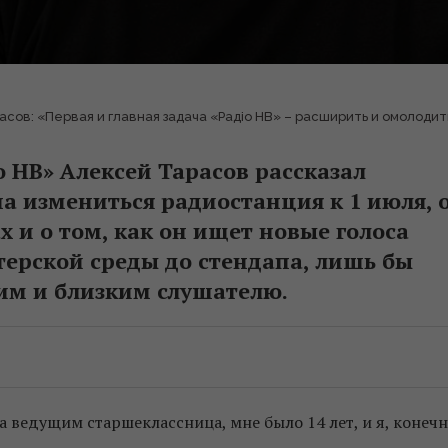
сов: «Первая и главная задача «Радіо НВ» – расширить и омолоди
 НВ» Алексей Тарасов рассказал
на измениться радиостанция к 1 июля, 
 и о том, как он ищет новые голоса
ктерской среды до стендапа, лишь бы
ким и близким слушателю.
а ведущим старшеклассница, мне было 14 лет, и я, конеч