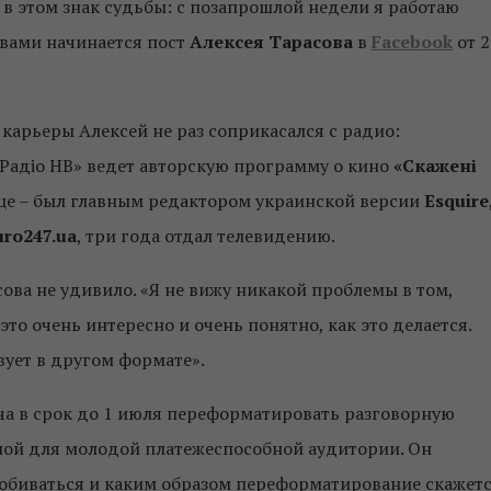
 в этом знак судьбы: с позапрошлой недели я работаю
овами начинается пост
Алексея Тарасова
в
Facebook
от 2
 карьеры Алексей не раз соприкасался с радио:
 «Радіо НВ» ведет авторскую программу о кино
«Скажені
нце – был главным редактором украинской версии
Esquire
uro247.ua
, три года отдал телевидению.
ва не удивило. «Я не вижу никакой проблемы в том,
это очень интересно и очень понятно, как это делается.
вует в другом формате».
ча в срок до 1 июля переформатировать разговорную
ной для молодой платежеспособной аудитории. Он
 добиваться и каким образом переформатирование скажет