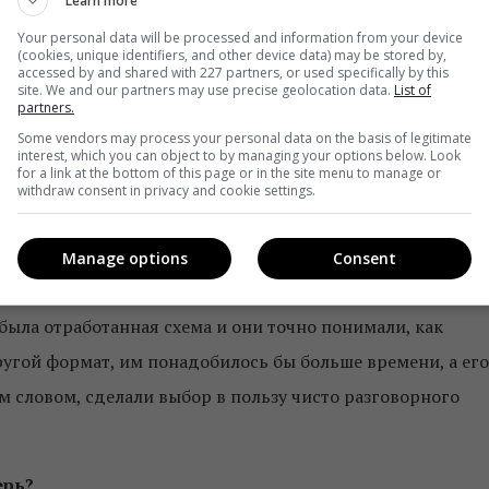
Learn more
Your personal data will be processed and information from your device
программу и был погружен в ежедневный процесс.
(cookies, unique identifiers, and other device data) may be stored by,
accessed by and shared with 227 partners, or used specifically by this
 радио в таком консервативном формате будет успешным.
site. We and our partners may use precise geolocation data.
List of
partners.
 настолько востребованным, как ожидали.
Some vendors may process your personal data on the basis of legitimate
interest, which you can object to by managing your options below. Look
for a link at the bottom of this page or in the site menu to manage or
withdraw consent in privacy and cookie settings.
дио, показывали, что самый востребованный формат,
 talk and music. В какой-то момент от идеи talk and music
Manage options
Consent
анда, которая пришла делать «Радіо НВ», до этого
е была отработанная схема и они точно понимали, как
угой формат, им понадобилось бы больше времени, а его
м словом, сделали выбор в пользу чисто разговорного
ерь?