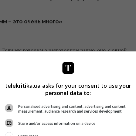
мм – это очень много»
. Если мы говорим о разговорном радио, оно, с одной
ляет вас в хорошем настроении. В смысле, – кроме
решение, объяснение. Это одна из задач, которую мы
telekritika.ua asks for your consent to use your
personal data to:
ему думали, что выбранный для него формат будет
Personalised advertising and content, advertising and content
measurement, audience research and services development
 назад, потому что это происходило без меня.
Store and/or access information on a device
 этим радио.