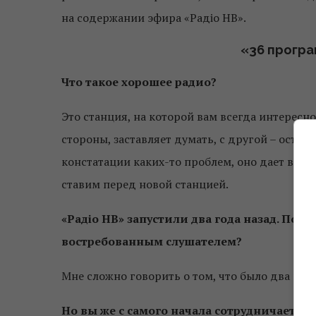
на содержании эфира «Радіо НВ».
«36 програ
Что такое хорошее радио?
Это станция, на которой вам всегда интересно
стороны, заставляет думать, с другой – остав
констатации каких-то проблем, оно дает вам 
ставим перед новой станцией.
«Радіо НВ» запустили два года назад. Поч
востребованным слушателем?
Мне сложно говорить о том, что было два года
Но вы же с самого начала сотрудничаете с