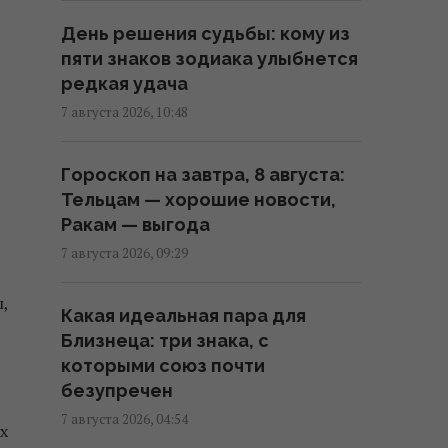
День решения судьбы: кому из
Во Вьетнаме обнаружили
пяти знаков зодиака улыбнется
самую большую пещеру: в ней
редкая удача
может поместиться небоскреб
и Boeing 747
7 августа 2026, 10:48
15:42 четверг, 06 августа 2026
Гороскоп на завтра, 8 августа:
Тельцам — хорошие новости,
Прием "Мунджаро" может
Ракам — выгода
снизить риск сердечных
приступов, но есть нюанс, –
7 августа 2026, 09:29
исследование
,
12:03 четверг, 06 августа 2026
Какая идеальная пара для
Близнеца: три знака, с
которыми союз почти
Телескоп на Гавайях
безупречен
зафиксировал новые
загадочные явления на
7 августа 2026, 04:54
х
поверхности Солнца