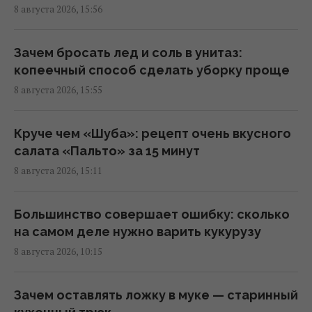
13:53 суббота, 08 августа 2026
8 августа 2026, 15:56
Зачем опрыскивать входную дверь
Зачем бросать лед и соль в унитаз:
уксусом: ответ опытных хозяек
копеечный способ сделать уборку проще
13:00 суббота, 08 августа 2026
8 августа 2026, 15:55
Всего 6 штук в день: ученые назвали
Круче чем «Шуба»: рецепт очень вкусного
сухофрукт, который может удивить своей
салата «Пальто» за 15 минут
пользой
8 августа 2026, 15:11
12:42 суббота, 08 августа 2026
Большинство совершает ошибку: сколько
Ротару не смирилась с пенсией в 6 тысяч
на самом деле нужно варить кукурузу
гривень и пошла в суд
8 августа 2026, 10:15
12:27 суббота, 08 августа 2026
Зачем оставлять ложку в муке — старинный
Зачем опытные хозяйки кладут фольгу в