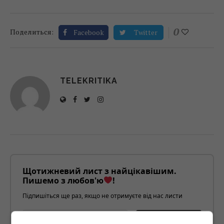
0
Поделиться:
Facebook
Twitter
TELEKRITIKA
Щотижневий лист з найцікавішим.
Пишемо з любов'ю
!
Підпишіться ще раз, якщо не отримуєте від нас листи
*
Підписатись→