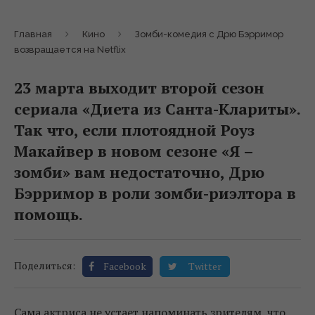
Главная
Кино
Зомби-комедия с Дрю Бэрримор
возвращается на Netflix
23 марта выходит второй сезон
сериала «Диета из Санта-Клариты».
Так что, если плотоядной Роуз
Макайвер в новом сезоне «Я –
зомби» вам недостаточно, Дрю
Бэрримор в роли зомби-риэлтора в
помощь.
Поделиться:
Facebook
Twitter
Сама актриса не устает напоминать зрителям, что