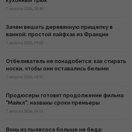
кухонный трюк
холодильник: простой домашний лайфхак
7 августа 2026, 20:49
11:59 суббота, 08 августа 2026
Зачем вешать деревянную прищепку в
Школа, церковь, бар и 44 дома: пара из
ванной: простой лайфхак из Франции
США купила целую деревню в Испании за
7 августа 2026, 19:02
цену квартиры
11:55 суббота, 08 августа 2026
Отбеливатель не понадобится: как стирать
носки, чтобы они оставались белыми
Кто должен оплачивать семейный отпуск:
7 августа 2026, 18:51
британцев удивили ожидания поколения Z
10:56 суббота, 08 августа 2026
Продюсеры готовят продолжение фильма
"Майкл": названы сроки премьеры
Для чего нужна каждая сторона терки: о
7 августа 2026, 16:11
некоторых функциях вы не знали
10:42 суббота, 08 августа 2026
Вонь из пылесоса больше не беда: