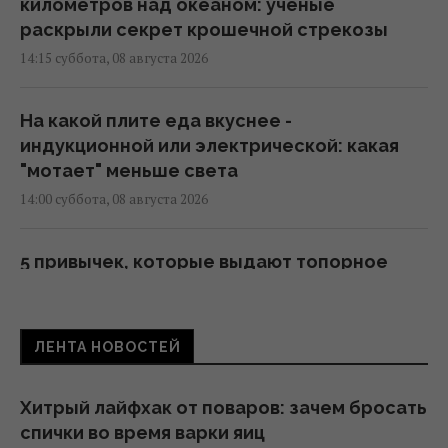
километров над океаном: ученые
раскрыли секрет крошечной стрекозы
14:15 суббота, 08 августа 2026
На какой плите еда вкуснее -
индукционной или электрической: какая
"мотает" меньше света
14:00 суббота, 08 августа 2026
5 привычек, которые выдают топорное
мышление у человека
13:57 суббота, 08 августа 2026
ЛЕНТА НОВОСТЕЙ
Почему кошки устраивают ночные забеги
по дому: ветеринары объяснили такое
Хитрый лайфхак от поваров: зачем бросать
странное поведение
спички во время варки яиц