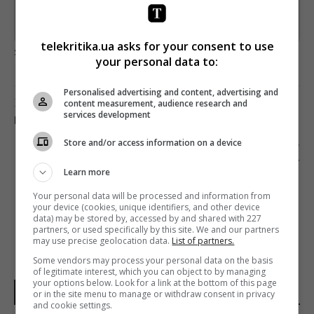
Предоставлено SendPulse
telekritika.ua asks for your consent to use
загрузка...
your personal data to:
Personalised advertising and content, advertising and
Предыдущий пост
content measurement, audience research and
services development
КРАСНЫЙ СМЕХ ХОАКИНА ФЕНИКСА
Store and/or access information on a device
Следующий пост
ИЗДАНИЕ TIME АНОНСИРОВАЛО ВОЛНУ
Learn more
УВОЛЬНЕНИЙ
Your personal data will be processed and information from
your device (cookies, unique identifiers, and other device
data) may be stored by, accessed by and shared with 227
partners, or used specifically by this site. We and our partners
may use precise geolocation data.
List of partners.
Some vendors may process your personal data on the basis
of legitimate interest, which you can object to by managing
your options below. Look for a link at the bottom of this page
НОВОСТИ ДНЯ
or in the site menu to manage or withdraw consent in privacy
and cookie settings.