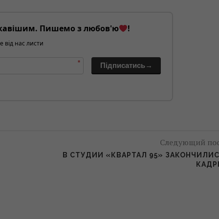
кавішим. Пишемо з любов'ю
!
е від нас листи
*
Підписатись→
Следующий по
В СТУДИИ «КВАРТАЛ 95» ЗАКОНЧИЛИ
КАДР