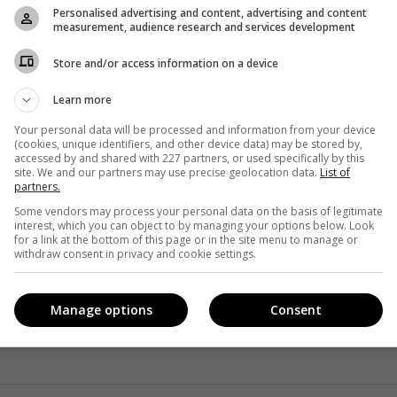
Personalised advertising and content, advertising and content
ебя ряд консервативных изданий вроде «Традиционный
measurement, audience research and services development
их не может соперничать по авторитетности с Time.
Store and/or access information on a device
Learn more
Your personal data will be processed and information from your device
(cookies, unique identifiers, and other device data) may be stored by,
accessed by and shared with 227 partners, or used specifically by this
site. We and our partners may use precise geolocation data.
List of
partners.
Some vendors may process your personal data on the basis of legitimate
interest, which you can object to by managing your options below. Look
for a link at the bottom of this page or in the site menu to manage or
withdraw consent in privacy and cookie settings.
Manage options
Consent