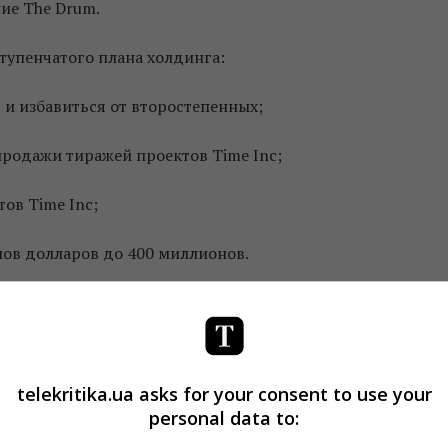
ние The Drum.
тупенчатого плана холдинга:
 и избавиться от второстепенных;
продажи тиражей проектов Time Inc;
ов Time Inc;
нов долларов до 400 миллионов.
д-ориентированную торговую организацию и стратегию
. С этими планами, как говорится в сообщении компании
а общих встречах, которые стартуют 28 марта.
telekritika.ua asks for your consent to use your
магнаты братья Чарльз и Дэвид Кох заключили сделку о
personal data to:
ьств мира – Time Inc. Медиахолдинг братьев Кох Meredit