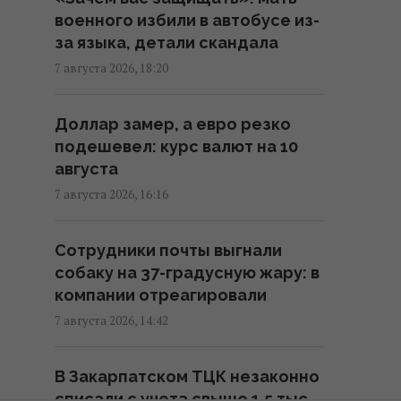
Россия ударила по
военного избили в автобусе из-
футбольному стадиону
за языка, детали скандала
"Черноморец" в Одессе, есть
раненые (фото, видео)
7 августа 2026, 18:20
16:37 пятница, 07 августа 2026
Доллар замер, а евро резко
подешевел: курс валют на 10
Дроны уже полдня атакуют
августа
Крым: ГУР провел "морской
парад" в Ялте
7 августа 2026, 16:16
16:31 пятница, 07 августа 2026
Сотрудники почты выгнали
собаку на 37-градусную жару: в
"Будет волна банкротства":
компании отреагировали
разгром складов Wildberries
больно бьет по РФ, - Die Welt
7 августа 2026, 14:42
16:22 пятница, 07 августа 2026
В Закарпатском ТЦК незаконно
списали с учета свыше 1,5 тыс