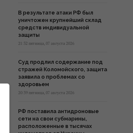
В результате атаки РФ был
уничтожен крупнейший склад
средств индивидуальной
защиты
21:32 пятница, 07 августа 2026
Суд продлил содержание под
стражей Коломойского, защита
заявила о проблемах со
здоровьем
20:39 пятница, 07 августа 2026
,
РФ поставила антидроновые
сети на свои субмарины,
расположенные в тысячах
h