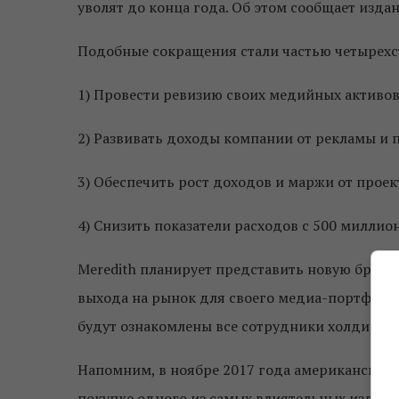
уволят до конца года. Об этом сообщает изда
Подобные сокращения стали частью четырехс
1) Провести ревизию своих медийных активов
2) Развивать доходы компании от рекламы и 
3) Обеспечить рост доходов и маржи от проект
4) Снизить показатели расходов с 500 миллио
Meredith планирует представить новую брен
выхода на рынок для своего медиа-портфолио
будут ознакомлены все сотрудники холдинга н
Напомним, в ноябре 2017 года американские 
покупке одного из самых влиятельных издател