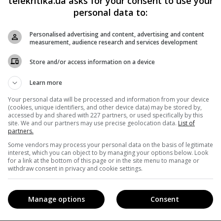
telekritika.ua asks for your consent to use your
раине.
personal data to:
опасть в ТОП-10 фестивалей по посещаемости: за пять
Personalised advertising and content, advertising and content
measurement, audience research and services development
овек. Фестиваль проходил в Киеве на ВДНХ с 3 по 8 июля
у на час, чтобы все гости мероприятия смогли добратьс
Store and/or access information on a device
главной звездой стал украинский певец Олег Винник, а в
Learn more
al Brothers, LP и Placebo.
Your personal data will be processed and information from your device
(cookies, unique identifiers, and other device data) may be stored by,
accessed by and shared with 227 partners, or used specifically by this
site. We and our partners may use precise geolocation data.
List of
partners.
Some vendors may process your personal data on the basis of legitimate
interest, which you can object to by managing your options below. Look
for a link at the bottom of this page or in the site menu to manage or
withdraw consent in privacy and cookie settings.
Manage options
Consent