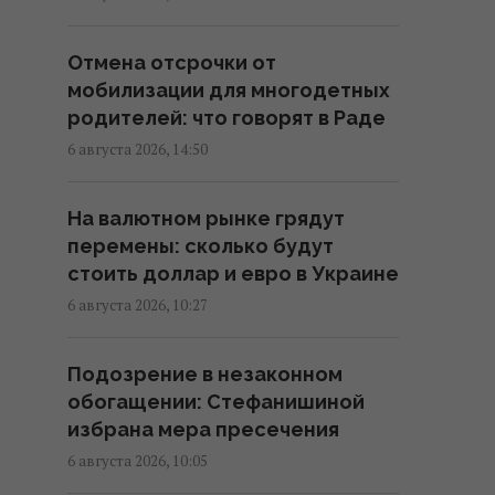
В Еврокомиссии отреагировали
Отмена отсрочки от
на заявление Зеленского о
мобилизации для многодетных
сокращении поставок ракет
родителей: что говорят в Раде
17:58 четверг, 06 августа 2026
6 августа 2026, 14:50
Ракет из США не хватит:
На валютном рынке грядут
эксперт объяснил проблему с
перемены: сколько будут
пусковыми установками РФ
стоить доллар и евро в Украине
17:33 четверг, 06 августа 2026
6 августа 2026, 10:27
Новых солдат из Северной
Подозрение в незаконном
Кореи Россия может бросить
обогащении: Стефанишиной
на штурмы: эксперт назвал
избрана мера пресечения
направление
6 августа 2026, 10:05
17:04 четверг, 06 августа 2026