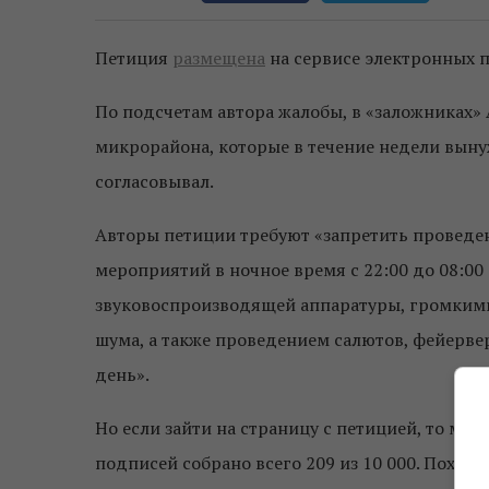
Петиция
размещена
на сервисе электронных 
По подсчетам автора жалобы, в «заложниках» 
микрорайона, которые в течение недели выну
согласовывал.
Авторы петиции требуют «запретить проведен
мероприятий в ночное время с 22:00 до 08:00 
звуковоспроизводящей аппаратуры, громким
шума, а также проведением салютов, фейерве
день».
Но если зайти на страницу с петицией, то мы 
подписей собрано всего 209 из 10 000. Похож