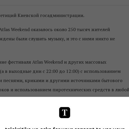
петиций Киевской госадминистрации.
Atlas Weekend оказалось около 250 тысяч жителей
ждены были слушать музыку, и это с ними никто не
ие фестиваля Atlas Weekend и других массовых
(а в выходные дни с 22:00 до 12:00) с использованием
и песнями, криками и другими источниками бытового
рков и использованием пиротехнических средств в любо
видим, что до ее окончания осталось всего шесть дней, а
е, основная часть жителей Голосеевского района лояльно