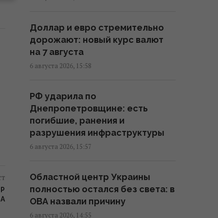
Добраться на "ноль"
становится практически
Доллар и евро стремительно
невозможной задачей, –
дорожают: новый курс валют
Business Insider
на 7 августа
20:18 четверг, 06 августа 2026
6 августа 2026, 15:58
В Польше заговорили о
РФ ударила по
возможности перехвата
Днепропетровщине: есть
российских ракет над
погибшие, ранения и
Украиной, - PAP
разрушения инфраструктуры
19:35 четверг, 06 августа 2026
6 августа 2026, 15:57
В Украине появится новый
ст
Областной центр Украины
праздник: что будут отмечать 8
полностью остался без света: в
ЕР
августа
СА
ОВА назвали причину
18:04 четверг, 06 августа 2026
6 августа 2026, 14:55