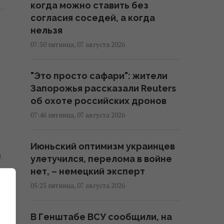
когда можно ставить без
согласия соседей, а когда
нельзя
07:50 пятница, 07 августа 2026
"Это просто сафари": жители
Запорожья рассказали Reuters
об охоте российских дронов
07:46 пятница, 07 августа 2026
Июньский оптимизм украинцев
й
улетучился, перелома в войне
нет, – немецкий эксперт
05:25 пятница, 07 августа 2026
В Генштабе ВСУ сообщили, на