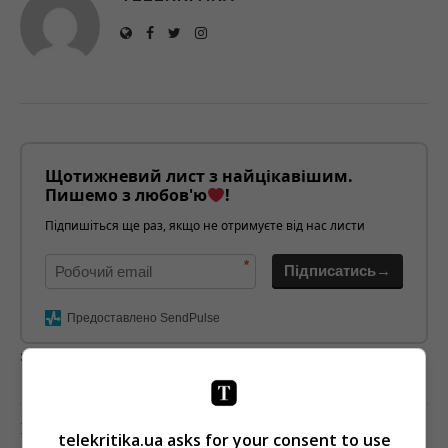
Щотижневий лист з найцікавішим.
Пишемо з любов'ю
!
Підпишіться ще раз, якщо не отримуєте від нас листи
*
Підписатись→
Предоставлено SendPulse
загрузка...
Предыдущий пост
telekritika.ua asks for your consent to use