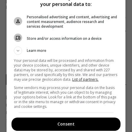
НАГУЛЯЛСЯ: ДЖАСТИН БИБЕР СДЕЛАЛ
your personal data to:
ПРЕДЛОЖЕНИЕ ДОЧЕРИ СТИВЕНА БОЛДУИНА
Personalised advertising and content, advertising and
Следующий пост
content measurement, audience research and
ЖИТЕЛИ ГОЛОСЕЕВО ВЫСТУПИЛИ ПРОТИВ
services development
ПРОВЕДЕНИЯ ФЕСТИВАЛЯ ATLAS WEEKEND
Store and/or access information on a device
Learn more
Your personal data will be processed and information from
your device (cookies, unique identifiers, and other device
data) may be stored by, accessed by and shared with 227
partners, or used specifically by this site. We and our partners
may use precise geolocation data.
List of partners.
НОВОСТИ УКРАИНЫ
Some vendors may process your personal data on the basis
of legitimate interest, which you can object to by managing
В результате атаки РФ был уничтожен
your options below. Look for a link at the bottom of this page
or in the site menu to manage or withdraw consent in privacy
крупнейший склад средств
and cookie settings.
индивидуальной защиты
21:32 пятница, 07 августа 2026
Consent