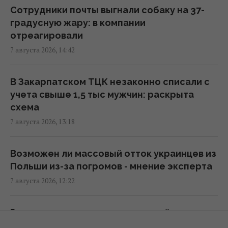
Сотрудники почты выгнали собаку на 37-
В уголовном деле рынка "Столичный"
градусную жару: в компании
материалами стали сообщения о
отреагировали
поддержке ВСУ, - СМИ
7 августа 2026, 14:42
16:06 пятница, 07 августа 2026
В Закарпатском ТЦК незаконно списали с
В июне – 30 бомб, в июле – более 50: в ОВА
учета свыше 1,5 тыс мужчин: раскрыта
заявили об усилении авиаударов по Сумам
схема
16:04 пятница, 07 августа 2026
7 августа 2026, 13:18
Киборга Оловаренко уже шестой год
Возможен ли массовый отток украинцев из
судят из-за конфликта с агитаторами
Польши из-за погромов - мнение эксперта
Шария, – Аронец
7 августа 2026, 12:22
15:51 пятница, 07 августа 2026
Россия цинично атаковала людей на рынке
Украинцы высказали мнение, когда
в Сумской области, есть много