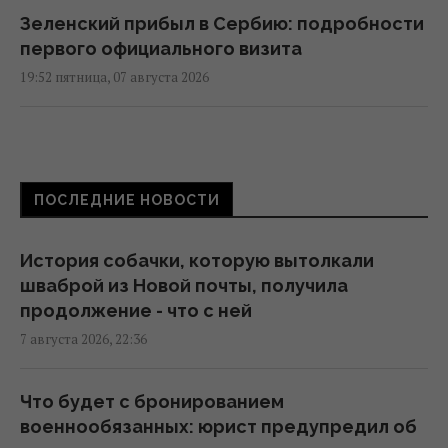
Зеленский прибыл в Сербию: подробности
первого официального визита
19:52 пятница, 07 августа 2026
Дипломатическое контрнаступление
Украины на Вашингтон захлебнулось, – The
Atlantic
ПОСЛЕДНИЕ НОВОСТИ
19:23 пятница, 07 августа 2026
История собачки, которую вытолкали
База ФСБ, корабли и ЗРК "Бук": Мадяр
шваброй из Новой почты, получила
раскрыл результаты ударов по
продолжение - что с ней
российским целям (видео)
7 августа 2026, 22:36
18:33 пятница, 07 августа 2026
Что будет с бронированием
Зеленский впервые поедет с официальным
военнообязанных: юрист предупредил об
визитом в Сербию: названа дата