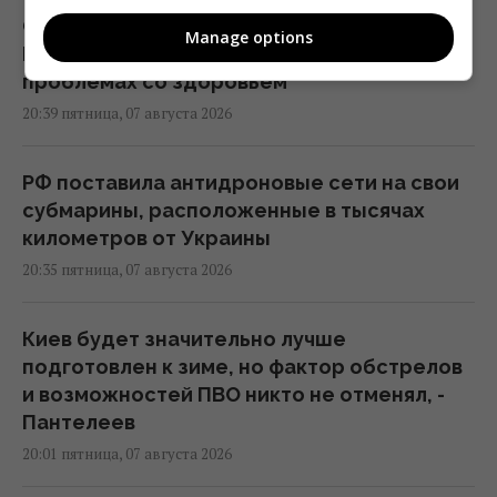
Суд продлил содержание под стражей
Manage options
Коломойского, защита заявила о
проблемах со здоровьем
20:39 пятница, 07 августа 2026
РФ поставила антидроновые сети на свои
субмарины, расположенные в тысячах
километров от Украины
20:35 пятница, 07 августа 2026
Киев будет значительно лучше
подготовлен к зиме, но фактор обстрелов
и возможностей ПВО никто не отменял, -
Пантелеев
20:01 пятница, 07 августа 2026