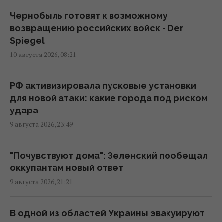
РФ сбросила три авиабомбы на Сумы: в
городе значительные разрушения,
Чернобыль готовят к возможному
пострадали 14 человек
возвращению российских войск - Der
06:36 понедельник, 10 августа 2026
Spiegel
10 августа 2026, 08:21
Трагедия семьи Вороновых: российская
ракета убила 10 членов одной семьи
РФ активизировала пусковые установки
02:58 понедельник, 10 августа 2026
для новой атаки: какие города под риском
удара
9 августа 2026, 23:49
Украина готовит Чернобыль к очередной
попытке вторжения со стороны РФ, – Der
Spiegel
"Почувствуют дома": Зеленский пообещал
00:08 понедельник, 10 августа 2026
оккупантам новый ответ
9 августа 2026, 21:21
КГГА: информация о "технике ВСУ" на
строительстве теплотрассы на Теремках –
В одной из областей Украины эвакуируют