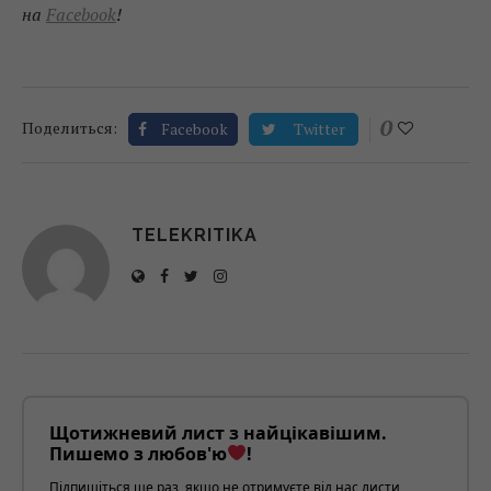
на
Facebook
!
0
Поделиться:
Facebook
Twitter
TELEKRITIKA
Щотижневий лист з найцікавішим.
Пишемо з любов'ю
!
Підпишіться ще раз, якщо не отримуєте від нас листи