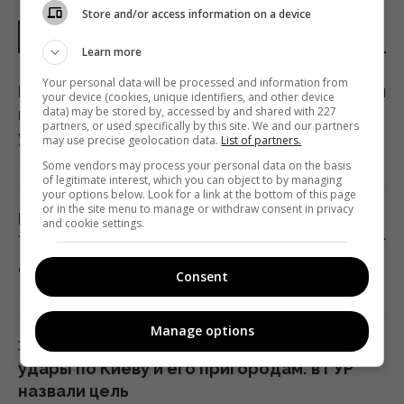
Store and/or access information on a device
НОВОСТИ УКРАИНЫ
Learn more
Your personal data will be processed and information from
Россия заблокировала движение кораблей
your device (cookies, unique identifiers, and other device
data) may be stored by, accessed by and shared with 227
в Черном море: в ВМС рассказали о новой
partners, or used specifically by this site. We and our partners
угрозе
may use precise geolocation data.
List of partners.
11:18 понедельник, 10 августа 2026
Some vendors may process your personal data on the basis
of legitimate interest, which you can object to by managing
your options below. Look for a link at the bottom of this page
or in the site menu to manage or withdraw consent in privacy
Война выходит за пределы поля боя:
and cookie settings.
Украина и РФ охотятся за инженерами друг
друга, - Fox News
Consent
10:42 понедельник, 10 августа 2026
Manage options
Зачем Россия систематически наносит
удары по Киеву и его пригородам: в ГУР
назвали цель