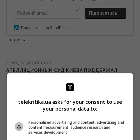
*
Підписатись→
Предоставлено SendPulse
загрузка...
Предыдущий пост
АПЕЛЛЯЦИОННЫЙ СУД КИЕВА ПОДДЕРЖАЛ
БЛОКИРОВКУ 17 УКРАИНСКИХ САЙТОВ
Следующий пост
ДАРЬЯ ФИАЛКО БУДЕТ СНИМАТЬ «СЛЕД» ДЛЯ
telekritika.ua asks for your consent to use
СТБ ПО ИЗРАИЛЬСКОМУ ФОРМАТУ
your personal data to:
Personalised advertising and content, advertising and
content measurement, audience research and
services development