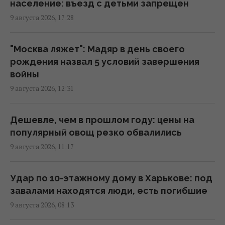
фейк
население: въезд с детьми запрещен
22:13 воскресенье, 09 августа 2026
9 августа 2026, 17:28
Украина поставила на колени бизнес-
"Москва ляжет": Мадяр в день своего
империю самой богатой женщины России,
рождения назва л 5 условий завершения
– NYT
войны
21:08 воскресенье, 09 августа 2026
9 августа 2026, 12:31
Что заставит украинок, выехавших из-за
Дешевле, чем в прошлом году: цены на
войны, вернуться домой: объяснение
популярный овощ резко обвалились
демографа
9 августа 2026, 11:17
21:08 воскресенье, 09 августа 2026
Удар по 10-этажному дому в Харькове: под
Чистые подвалы и больше генераторов:
завалами находятся люди, есть погибшие
Федоренко дал советы, как подготовиться
9 августа 2026, 08:13
к зиме