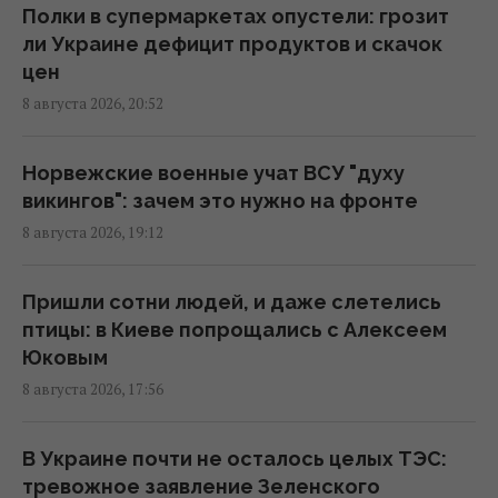
Полки в супермаркетах опустели: грозит
ли Украине дефицит продуктов и скачок
Пессимизм вернулся в Украину: аналитик
цен
предостерег от ошибочного взгляда на
8 августа 2026, 20:52
войну
18:43 суббота, 08 августа 2026
Норвежские военные учат ВСУ "духу
викингов": зачем это нужно на фронте
"Молимся, когда везем пациента": медики
8 августа 2026, 19:12
рассказали BBC об охоте российских
дронов
18:35 суббота, 08 августа 2026
Пришли сотни людей, и даже слетелись
птицы: в Киеве попрощались с Алексеем
Юковым
К 2030 году в Украине станет на треть
8 августа 2026, 17:56
меньше первоклассников: эксперт
рассказала о рисках
16:46 суббота, 08 августа 2026
В Украине почти не осталось целых ТЭС:
тревожное заявление Зеленского