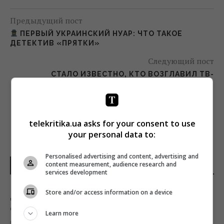
Предыдущий пост
ПЕРВЫЙ УКРАИНСКИЙ НУАР: ЧТО ТАКОЕ
ДЕТЕКТИВ «ПРЯТКИ»
Следующий пост
СТАЛО ИЗВЕСТНО, КТО ВОЗГЛАВИЛ ТВ-
ПОДРАЗДЕЛЕНИЕ NIELSEN В УКРАИНЕ
telekritika.ua asks for your consent to use
your personal data to:
Personalised advertising and content, advertising and
content measurement, audience research and
НОВОСТИ УКРАИНЫ
services development
Store and/or access information on a device
Дерзкие удары Украины по России могут
сыграть на руку Путину, - The Times
Learn more
01:23 воскресенье, 09 августа 2026