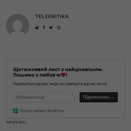
TELEKRITIKA
Щотижневий лист з найцікавішим.
Пишемо з любов'ю
!
Підпишіться ще раз, якщо не отримуєте від нас листи
*
Підписатись→
Предоставлено SendPulse
загрузка...