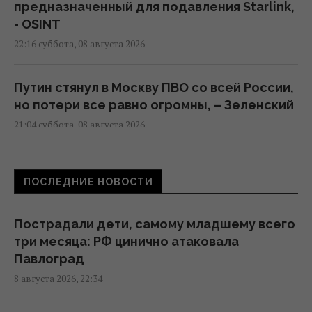
предназначенный для подавления Starlink,
- OSINT
22:16 суббота, 08 августа 2026
Путин стянул в Москву ПВО со всей России,
но потери все равно огромны, – Зеленский
21:04 суббота, 08 августа 2026
Скрытая мобилизация и манипуляции:
ПОСЛЕДНИЕ НОВОСТИ
Зеленский раскрыл дальнейшие планы
Путина
20:50 суббота, 08 августа 2026
Пострадали дети, самому младшему всего
три месяца: РФ цинично атаковала
Павлоград
Маск не разрешил Украине использовать
8 августа 2026, 22:34
Starlink для ударов по России, - The Atlantic
19:19 суббота, 08 августа 2026