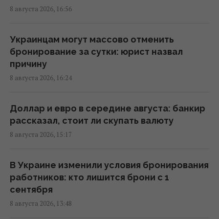
8 августа 2026, 16:56
Россия готовит мощный удар по
энергетике Киева до 24 августа, -
мониторы
Украинцам могут массово отменить
16:43 суббота, 08 августа 2026
бронирование за сутки: юрист назвал
причину
8 августа 2026, 16:24
На Херсонщине россиянам приказали
начать "свободную охоту" на
автотранспорт, – ОВА
Доллар и евро в середине августа: банкир
16:09 суббота, 08 августа 2026
рассказал, стоит ли скупать валюту
8 августа 2026, 15:17
Украина должна уничтожать пусковые и
производство ракет: эксперт сказал, что
В Украине изменили условия бронирования
для этого нужно
работников: кто лишится брони с 1
16:03 суббота, 08 августа 2026
сентября
8 августа 2026, 13:48