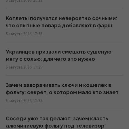
5 августа 2026, 21:55
Можно ли заваривать чайный пакетик
дважды: ответ экспертов
Котлеты получатся невероятно сочными:
03:53 четверг, 06 августа 2026
что опытные повара добавляют в фарш
5 августа 2026, 17:58
Солнечную электростанцию остановили в
разгар лета: причина оказалась
Украинцев призвали смешать сушеную
парадоксальной
мяту с солью: для чего это нужно
02:50 четверг, 06 августа 2026
5 августа 2026, 17:29
Супруги купили дешевый дом в Италии, но
Зачем заворачивать ключи и кошелек в
вскоре обнаружился главный подвох
фольгу: секрет, о котором мало кто знает
01:58 четверг, 06 августа 2026
5 августа 2026, 17:23
4 даты рождения самых прощающих
Соседи уже так делают: зачем класть
людей
алюминиевую фольгу под телевизор