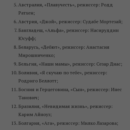
Австралия, «Плавучесть», режиссер: Родд
Ратхен;
Австрия, «Джой», режиссер: Судабе Мортезай;
Бангладеш, «Альфа», режиссер: Насируддин
Юсуфф;
Беларусь, «Дебют», режиссер: Анастасия
Мирошниченко;
Бельгия, «Наши мамы», режиссер: Сезар Диас;
Боливия, «Я скучаю по тебе», режиссер:
Родриго Беллотт;
Босния и Герцеговина, «Сын», режиссер: Инес
Танович;
Бразилия, «Невидимая жизнь», режиссер:
Карим Айноуз;
Болгария, «Ага», режиссер: Милко Лазарова;