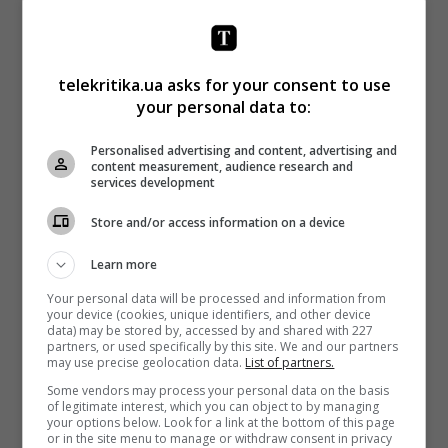
Саудовская Аравия, «Идеальный кандидат»,
режиссер: Хайфа Аль Мансур;
Сенегал, «Атлантика», режиссер: Мати Диоп;
telekritika.ua asks for your consent to use
your personal data to:
Сербия, «Король Петар Первый», режиссер:
Петар Ристовски;
Personalised advertising and content, advertising and
content measurement, audience research and
Сингапур, «Выдуманная земля», режиссер:
services development
Йео Сью Хуа;
Store and/or access information on a device
Словакия, «Пусть здесь будет свет», режиссер:
Марко Скоп;
Learn more
Словения, «История любви», режиссер: Соня
Your personal data will be processed and information from
Просенк;
your device (cookies, unique identifiers, and other device
data) may be stored by, accessed by and shared with 227
Тайвань, Dear Ex, режиссеры: Маг Су, Чи-Йен
partners, or used specifically by this site. We and our partners
may use precise geolocation data.
List of partners.
Су;
Some vendors may process your personal data on the basis
Таиланд, «Красу: нечеловеческий поцелуй»,
of legitimate interest, which you can object to by managing
your options below. Look for a link at the bottom of this page
режиссер: Ситисири Монгколсири;
or in the site menu to manage or withdraw consent in privacy