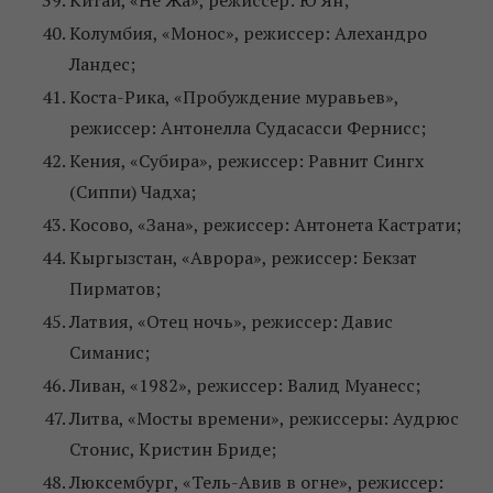
Китай, «Не Жа», режиссер: Ю Ян;
Колумбия, «Монос», режиссер: Алехандро
Ландес;
Коста-Рика, «Пробуждение муравьев»,
режиссер: Антонелла Судасасси Фернисс;
Кения, «Субира», режиссер: Равнит Сингх
(Сиппи) Чадха;
Косово, «Зана», режиссер: Антонета Кастрати;
Кыргызстан, «Аврора», режиссер: Бекзат
Пирматов;
Латвия, «Отец ночь», режиссер: Давис
Симанис;
Ливан, «1982», режиссер: Валид Муанесс;
Литва, «Мосты времени», режиссеры: Аудрюс
Стонис, Кристин Бриде;
Люксембург, «Тель-Авив в огне», режиссер: