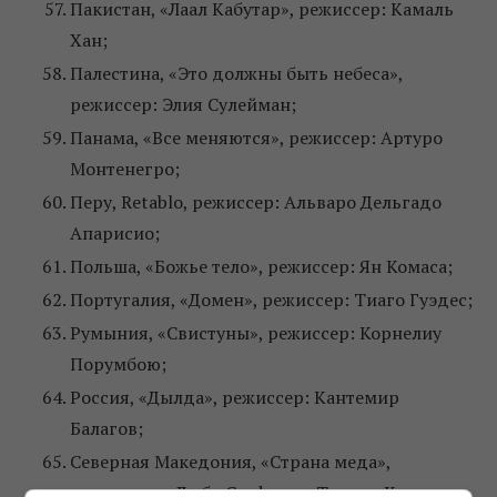
Пакистан, «Лаал Кабутар», режиссер: Камаль
Хан;
Палестина, «Это должны быть небеса»,
режиссер: Элия Сулейман;
Панама, «Все меняются», режиссер: Артуро
Монтенегро;
Перу, Retablo, режиссер: Альваро Дельгадо
Апарисио;
Польша, «Божье тело», режиссер: Ян Комаса;
Португалия, «Домен», режиссер: Тиаго Гуэдес;
Румыния, «Свистуны», режиссер: Корнелиу
Порумбою;
Россия, «Дылда», режиссер: Кантемир
Балагов;
Северная Македония, «Страна меда»,
режиссеры: Любо Стефанов, Тамара Котевска;