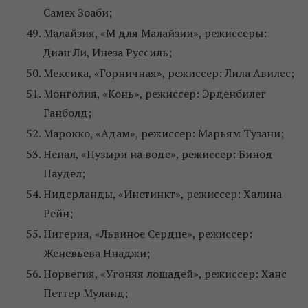
Самех Зоаби;
Малайзия, «M для Малайзии», режиссеры:
Диан Ли, Инеза Руссиль;
Мексика, «Горничная», режиссер: Лила Авилес;
Монголия, «Конь», режиссер: Эрденбилег
Ганболд;
Марокко, «Адам», режиссер: Марьям Тузани;
Непал, «Пузыри на воде», режиссер: Бинод
Паудел;
Нидерланды, «Инстинкт», режиссер: Халина
Рейн;
Нигерия, «Львиное Сердце», режиссер:
Женевьева Ннаджи;
Норвегия, «Угоняя лошадей», режиссер: Ханс
Петтер Муланд;