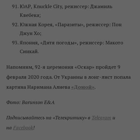
ЮАР, Knuckle City, режиссер: Джамиль
Квебека;
Южная Корея, «Паразиты», режиссер: Пон
Джун Хо;
Япония, «Дитя погоды», режиссер: Макото
Синкай.
Напомним, 92-я церемония «Оскар» пройдет 9
февраля 2020 года. От Украины в лонг-лист попала
картина Наримана Алиева
«Домой»
.
Фото: Barunson E&A
Подписывайтесь на «Телекритику» в
Telegram
и
на
Facebook
!