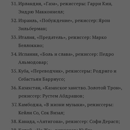
Ирландия, «Газа», режиссеры: Гарри Кин,
Эндрю Макконнелл;
Израиль, «Побуждение», режиссер: Ярон
Зильберман;
Италия, «Предатель», режиссер: Марко
Беллоккио;
Испания, «Боль и слава», режиссер: Педро
Альмодовар;
Куба, «Переводчик», режиссеры: Родриго и
Себастьян Барриусо;
Казахстан, «Казахское ханство. Золотой Трон»,
режиссер: Рустем Абдрашов;
Камбоджа, «В жизни музыки», режиссеры:
Кейли Со, Сок Визал;
Канада, «Антигона», режиссер: Софи Дерасп;