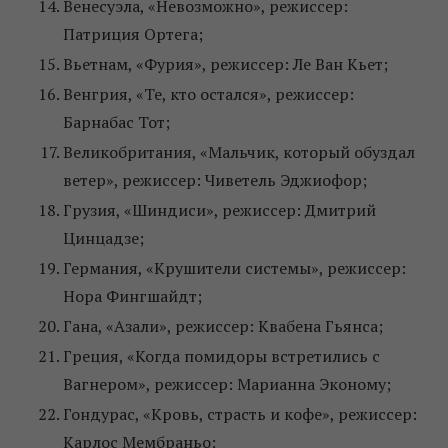
Венесуэла, «Невозможно», режиссер:
Патриция Ортега;
Вьетнам, «Фурия», режиссер: Ле Ван Кьет;
Венгрия, «Те, кто остался», режиссер:
Барнабас Тот;
Великобритания, «Мальчик, который обуздал
ветер», режиссер: Чиветель Эджиофор;
Грузия, «Шиндиси», режиссер: Дмитрий
Цинцадзе;
Германия, «Крушители системы», режиссер:
Нора Фингшайдт;
Гана, «Азали», режиссер: Квабена Гьянса;
Греция, «Когда помидоры встретились с
Вагнером», режиссер: Марианна Эконому;
Гондурас, «Кровь, страсть и кофе», режиссер:
Карлос Мембраньо;