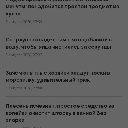
минуты: понадобится простой предмет из
кухни
6 августа: церковный праздник сегодня,
5 августа 2026, 23:55
какая примета в Яблочный Спас обещает
счастье
06:00 четверг, 06 августа 2026
Скорлупа отпадет сама: что добавить в
воду, чтобы яйца чистились за секунды
5 августа 2026, 23:23
В 1970 году попытка защитить природу в
США обернулась экологической
катастрофой
Зачем опытные хозяйки кладут носки в
05:54 четверг, 06 августа 2026
морозилку: удивительный трюк
5 августа 2026, 22:08
Овсянка против гранолы: диетологи
рассказали, что лучше для контроля
Плесень исчезнет: простое средство за
уровня сахара в крови
копейки очистит шторку в ванной без
04:55 четверг, 06 августа 2026
хлорки