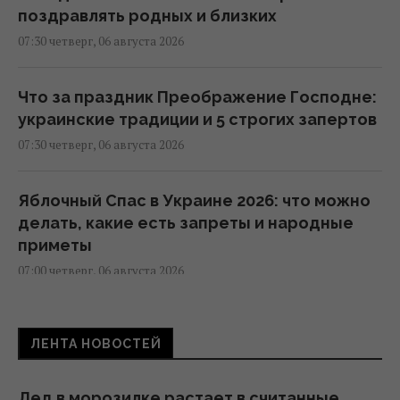
поздравлять родных и близких
07:30 четверг, 06 августа 2026
Что за праздник Преображение Господне:
украинские традиции и 5 строгих запертов
07:30 четверг, 06 августа 2026
Яблочный Спас в Украине 2026: что можно
делать, какие есть запреты и народные
приметы
07:00 четверг, 06 августа 2026
Проверено поколениями: 6 садовых
ЛЕНТА НОВОСТЕЙ
советов, которые по-прежнему остаются
актуальными
06:55 четверг, 06 августа 2026
Лед в морозилке растает в считанные