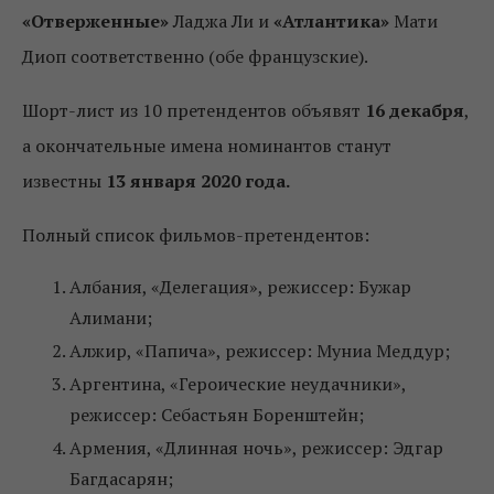
«Отверженные»
Ладжа Ли и
«Атлантика»
Мати
Диоп соответственно (обе французские).
Шорт-лист из 10 претендентов объявят
16 декабря
,
а окончательные имена номинантов станут
известны
13 января 2020 года.
Полный список фильмов-претендентов:
Албания, «Делегация», режиссер: Бужар
Алимани;
Алжир, «Папича», режиссер: Муниа Меддур;
Аргентина, «Героические неудачники»,
режиссер: Себастьян Боренштейн;
Армения, «Длинная ночь», режиссер: Эдгар
Багдасарян;