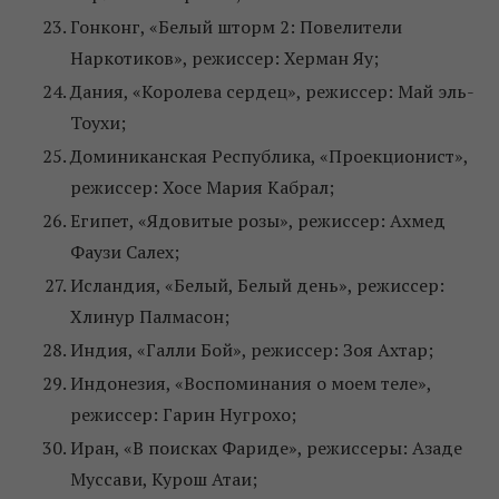
Гонконг, «Белый шторм 2: Повелители
Наркотиков», режиссер: Херман Яу;
Дания, «Королева сердец», режиссер: Май эль-
Тоухи;
Доминиканская Республика, «Проекционист»,
режиссер: Хосе Мария Кабрал;
Египет, «Ядовитые розы», режиссер: Ахмед
Фаузи Салех;
Исландия, «Белый, Белый день», режиссер:
Хлинур Палмасон;
Индия, «Галли Бой», режиссер: Зоя Ахтар;
Индонезия, «Воспоминания о моем теле»,
режиссер: Гарин Нугрохо;
Иран, «В поисках Фариде», режиссеры: Азаде
Муссави, Курош Атаи;