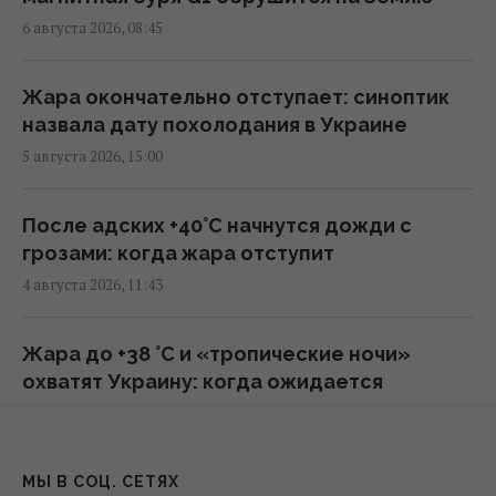
ЕС не готов принимать новых членов, - FT
6 августа 2026, 08:45
11:46 пятница, 07 августа 2026
Жара окончательно отступает: синоптик
Более трети поляков недовольны
назвала дату похолодания в Украине
реакцией властей на инцидент с
5 августа 2026, 15:00
российской ракетой, – опрос
11:39 пятница, 07 августа 2026
После адских +40°C начнутся дожди с
грозами: когда жара отступит
Российская элита боится ФСБ, которая все
4 августа 2026, 11:43
больше выходит из-под контроля, -
Bloomberg
Жара до +38 °С и «тропические ночи»
11:26 пятница, 07 августа 2026
охватят Украину: когда ожидается
похолодание
Есть еще много целей: глава Rheinmetall
3 августа 2026, 19:19
сделал жесткое предупреждение о
МЫ В СОЦ. СЕТЯХ
российских дронах