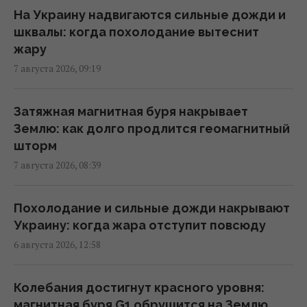
21:41 пятница, 07 августа 2026
На Украину надвигаются сильные дожди и
шквалы: когда похолодание вытеснит
Сенат США одобрил законопроект об
жару
"адских санкций" против РФ
7 августа 2026, 09:19
20:17 пятница, 07 августа 2026
Затяжная магнитная буря накрывает
Украинский вопрос разделил Италию
Землю: как долго продлится геомагнитный
пополам, – Politico
шторм
15:36 пятница, 07 августа 2026
7 августа 2026, 08:39
Навроцкий заявил о поддержке
Похолодание и сильные дожди накрывают
украинской армии, но вспомнил о "флагах
Украину: когда жара отступит повсюду
Бандеры"
6 августа 2026, 12:58
15:08 пятница, 07 августа 2026
Колебания достигнут красного уровня:
Дебаты по Украине свидетельствуют, что
магнитная буря G1 обрушится на Землю