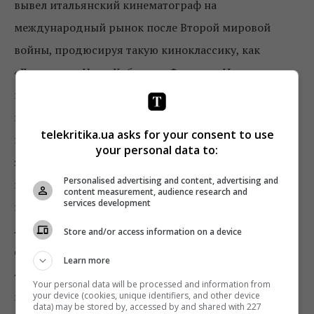
вывел итальянский кинематограф на
международный рынок после Второй мировой
войны, продюсируя такую ​​киноклассику, как
«Дорога» и «Ночи Кабирии» Феллини. И хотя
высказывания действительно категорическое,
именно продюсеры прокладывают путь
telekritika.ua asks for your consent to use
национальному кинематографу за границу, то есть
your personal data to:
занимаются международним продвижением. В
Personalised advertising and content, advertising and
конце концов, и Американская киноакадемия
content measurement, audience research and
services development
награждает именно продюсера ленты «Оскаром» за
лучший фильм. Кстати, первый иностранный
Store and/or access information on a device
фильм, получивший награду в этой номинации –
Learn more
«Паразиты» Пон Чжун Хо – также начал свое
Your personal data will be processed and information from
победное шествие именно в Каннах, где на
your device (cookies, unique identifiers, and other device
data) may be stored by, accessed by and shared with 227