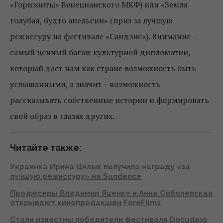
«Горизонты» Венецианского МКФ) или «Земля
голубая, будто апельсин» (приз за лучшую
режиссуру на фестивале «Сандэнс»). Внимание –
самый ценный багаж культурной дипломатии,
который дает нам как стране возможность быть
услышанными, а значит – возможность
рассказывать собственные истории и формировать
свой образ в глазах других.
Читайте также:
Украинка Ирина Цилык получила награду «за
лучшую режиссуру» на Sundance
Продюсеры Владимир Яценко и Анна Соболевская
открывают кинопродакшен ForeFilms
Стали известны победители фестиваля Docudays