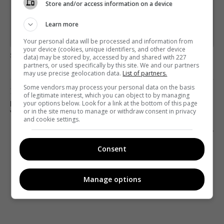
Store and/or access information on a device
*
Підписатись→
Learn more
Предоставлено SendPulse
Your personal data will be processed and information from
your device (cookies, unique identifiers, and other device
загрузка...
data) may be stored by, accessed by and shared with 227
partners, or used specifically by this site. We and our partners
may use precise geolocation data.
List of partners.
Some vendors may process your personal data on the basis
Предыдущий пост
of legitimate interest, which you can object to by managing
your options below. Look for a link at the bottom of this page
В 2019 ГОДУ 4G ЗАПУСТЯТ НА ЛУНЕ. В
or in the site menu to manage or withdraw consent in privacy
УКРАИНЕ ОБЕЩАЮТ ПОРАНЬШЕ
and cookie settings.
Следующий пост
АПОКАЛИПСИС СЕГОДНЯ: КАК СКАНДАЛ
Consent
ВОКРУГ FACEBOOK СОТРЯСАЕТ МИР
Manage options