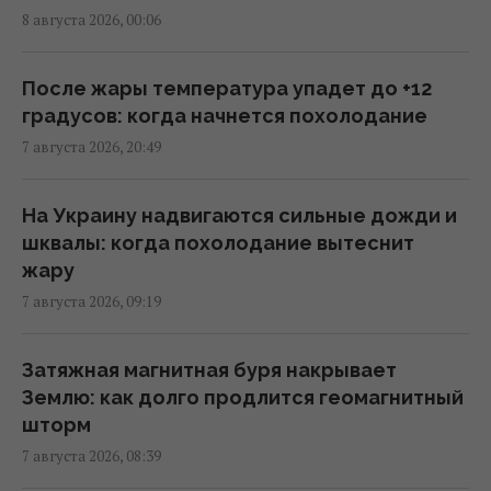
"Смело и мужественно": СМИ раскрыли, кто
8 августа 2026, 00:06
спас украинский самолет от дрона в
Лейпциге
08:59 суббота, 08 августа 2026
После жары температура упадет до +12
градусов: когда начнется похолодание
7 августа 2026, 20:49
Трамп неохотно усиливает давление на
РФ, но законопроект Грэма заставит его
принять меры, – WSJ
На Украину надвигаются сильные дожди и
02:56 суббота, 08 августа 2026
шквалы: когда похолодание вытеснит
жару
7 августа 2026, 09:19
Мелони отреагировала на требование
Испании о проведении пограничных
проверок в Шенгенской зоне
Затяжная магнитная буря накрывает
02:23 суббота, 08 августа 2026
Землю: как долго продлится геомагнитный
шторм
7 августа 2026, 08:39
Саудовская Аравия, Пакистан и Турция