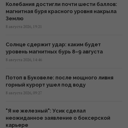
Колебания достигли почти шести баллов:
магнитная буря красного уровня накрыла
США внезапно уволили генерала,
Землю
командовавшего войсками в Европе
8 августа 2026, 19:21
12:13 суббота, 08 августа 2026
Солнце сдержит удар: каким будет
Главный генерал США ищет выход из
уровень магнитных бурь 8–9 августа
войны в Иране, чтобы не разозлить
8 августа 2026, 14:46
Трампа, - CNN
11:21 суббота, 08 августа 2026
Потоп в Буковеле: после мощного ливня
горный курорт ушел под воду
Разведка США связывает с Россией дрон
8 августа 2026, 09:27
со взрывчаткой в аэропорту Лейпцига, –
WSJ
09:59 суббота, 08 августа 2026
"Я не железный": Усик сделал
неожиданное заявление о боксерской
карьере