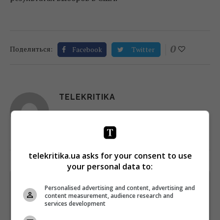
0
Поделиться:
Facebook
Twitter
TELEKRITIKA
telekritika.ua asks for your consent to use
your personal data to:
Щотижневий лист з найцікавішим.
Personalised advertising and content, advertising and
Пишемо з любов'ю
!
content measurement, audience research and
services development
Підпишіться ще раз, якщо не отримуєте від нас листи