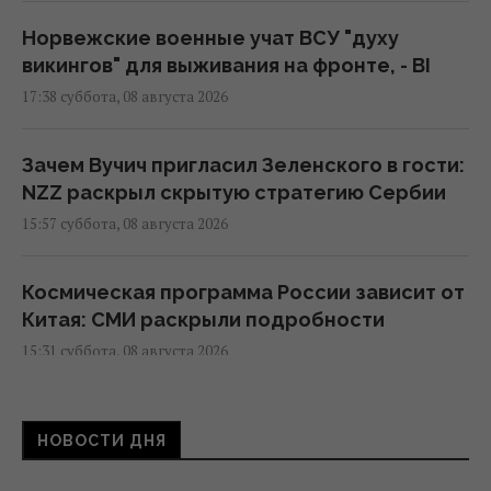
Норвежские военные учат ВСУ "духу
викингов" для выживания на фронте, - BI
17:38 суббота, 08 августа 2026
Зачем Вучич пригласил Зеленского в гости:
NZZ раскрыл скрытую стратегию Сербии
15:57 суббота, 08 августа 2026
Космическая программа России зависит от
Китая: СМИ раскрыли подробности
15:31 суббота, 08 августа 2026
Евросоюз ускорил работу над
НОВОСТИ ДНЯ
собственным аналогом Starlink
14:54 суббота, 08 августа 2026