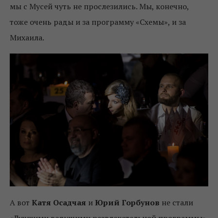
мы с Мусей чуть не прослезились. Мы, конечно,
тоже очень рады и за программу «Схемы», и за
Михаила.
А вот
Катя Осадчая
и
Юрий Горбунов
не стали
«Лучшими ведущими развлекательной программы».