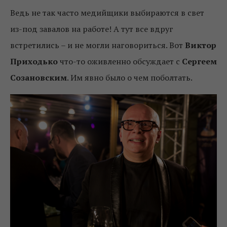
Ведь не так часто медийщики выбираются в свет
из-под завалов на работе! А тут все вдруг
встретились – и не могли наговориться. Вот
Виктор
Приходько
что-то оживленно обсуждает с
Сергеем
Созановским
. Им явно было о чем поболтать.