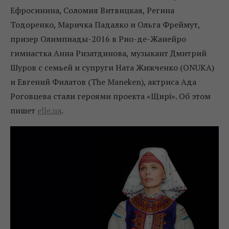
Ефросинина, Соломия Витвицкая, Регина
Тодоренко, Маричка Падалко и Ольга Фреймут,
призер Олимпиады-2016 в Рио-де-Жанейро
гимнастка Анна Ризатдинова, музыкант Дмитрий
Шуров с семьей и супруги Ната Жижченко (ONUKA)
и Евгений Филатов (The Maneken), актриса Ада
Роговцева стали героями проекта «Щирі». Об этом
пишет
elle.ua
.