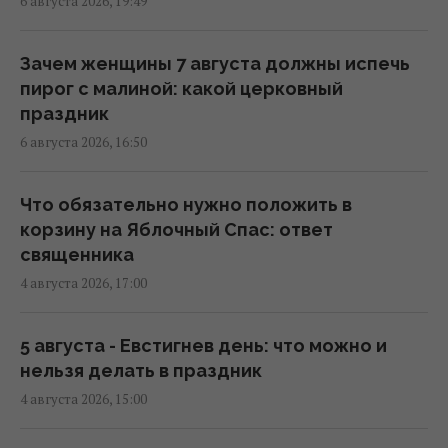
6 августа 2026, 19:49
Синоптик назвала области, которые
первыми накроет непогода и
Зачем женщины 7 августа должны испечь
долгожданное похолодание
пирог с малиной: какой церковный
13:19 четверг, 06 августа 2026
праздник
6 августа 2026, 16:50
После аномальной жары в Украину
ворвутся грозы, шквалы и град, - синоптик
Что обязательно нужно положить в
(карта)
корзину на Яблочный Спас: ответ
09:31 четверг, 06 августа 2026
священника
4 августа 2026, 17:00
Синоптик сообщила об окончании
аномальной жары: где первыми
5 августа - Евстигнев день: что можно и
почувствуют похолодание
нельзя делать в праздник
08:28 четверг, 06 августа 2026
4 августа 2026, 15:00