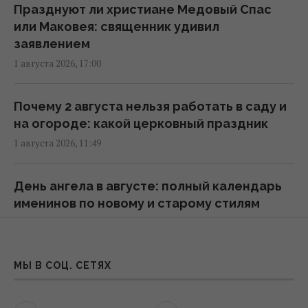
6 августа жара в Киеве достигнет апогея:
Празднуют ли христиане Медовый Спас
разогреет аж до +39°
или Маковея: священник удивил
08:03 четверг, 06 августа 2026
заявлением
1 августа 2026, 17:00
Магнитные бури 6-8 августа: когда ждать
нового удара (график)
Почему 2 августа нельзя работать в саду и
07:10 четверг, 06 августа 2026
на огороде: какой церковный праздник
1 августа 2026, 11:49
6 августа пекло в Украине достигнет
максимума (карта)
День ангела в августе: полный календарь
06:30 четверг, 06 августа 2026
именинов по новому и старому стилям
31 июля 2026, 22:27
Глобальное потепление может превысить
критический порог уже в ближайшие
Августовские спасы — что категорически
МЫ В СОЦ. СЕТЯХ
месяцы, – ученый
запрещено, а что является лишь
20:52 среда, 05 августа 2026
приметкой