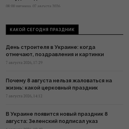
08:00 пятница, 07 августа 2026
Магнитная буря приближается: штормить
КАКОЙ СЕГОДНЯ ПРАЗДНИК
будет минимум два дня (график)
07:10 пятница, 07 августа 2026
День строителя в Украине: когда
отмечают, поздравления и картинки
7 августа в Украину зайдут долгожданные
7 августа 2026, 17:29
дожди и прохлада: каким областям
повезет (карта)
06:30 пятница, 07 августа 2026
Почему 8 августа нельзя жаловаться на
жизнь: какой церковный праздник
7 августа 2026, 14:12
7 августа Украину накроет непогода:
синоптики предупреждают об опасности
после жары
В Украине появится новый праздник 8
13:46 четверг, 06 августа 2026
августа: Зеленский подписал указ