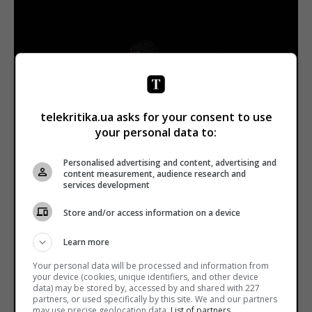
telekritika.ua asks for your consent to use
your personal data to:
Personalised advertising and content, advertising and
content measurement, audience research and
services development
Store and/or access information on a device
Learn more
Your personal data will be processed and information from
your device (cookies, unique identifiers, and other device
data) may be stored by, accessed by and shared with 227
partners, or used specifically by this site. We and our partners
may use precise geolocation data.
List of partners.