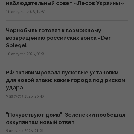
море: в ВМС рассказали о новой угрозе
наблюдательный совет «Лесов Украины»
11:18 понедельник, 10 августа 2026
10 августа 2026, 12:51
Война выходит за пределы поля боя:
Чернобыль готовят к возможному
Украина и РФ охотятся за инженерами друг
возвращению российских войск - Der
друга, - Fox News
Spiegel
10:42 понедельник, 10 августа 2026
10 августа 2026, 08:21
Зачем Россия систематически наносит
РФ активизировала пусковые установки
удары по Киеву и его пригородам: в ГУР
для новой атаки: какие города под риском
назвали цель
удара
10:25 понедельник, 10 августа 2026
9 августа 2026, 23:49
Мадяр пообещал увеличить удары по
"Почувствуют дома": Зеленский пообещал
Крыму в 7 раз, но при одном условии
оккупантам новый ответ
09:47 понедельник, 10 августа 2026
9 августа 2026, 21:21