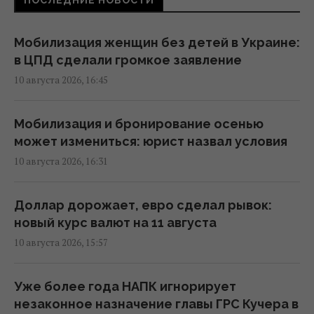
ПОСЛЕДНИЕ НОВОСТИ
Россия хочет возобновить
механизированные штурмы на фронте: в
Мобилизация женщин без детей в Украине:
ISW рассказали, насколько это возможно
в ЦПД сделали громкое заявление
13:34 понедельник, 10 августа 2026
10 августа 2026, 16:45
Россия планирует запускать до 200
Мобилизация и бронирование осенью
баллистик за одну атаку, - Мадяр
может измениться: юрист назвал условия
13:04 понедельник, 10 августа 2026
10 августа 2026, 16:31
Убытки на десятки миллионов долларов: в
Доллар дорожает, евро сделал рывок:
Крыму бойцы ГУР сожгли 2 установки С-400
новый курс валют на 11 августа
"Триумф"
10 августа 2026, 15:57
12:37 понедельник, 10 августа 2026
Уже более года НАПК игнорирует
Россия заблокировала движение в Черном
незаконное назначение главы ГРС Кучера в