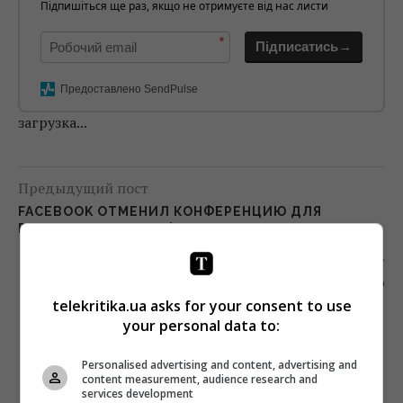
Підпишіться ще раз, якщо не отримуєте від нас листи
*
Підписатись→
Предоставлено SendPulse
загрузка...
Предыдущий пост
FACEBOOK ОТМЕНИЛ КОНФЕРЕНЦИЮ ДЛЯ
РАЗРАБОТЧИКОВ СОФТА ИЗ-ЗА КОРОНАВИРУСА
Следующий пост
ИЗ-ЗА КОРОНАВИРУСА ЦЕРЕМОНИЮ
НАГРАЖДЕНИЯ PROMAX EUROPE 2020
telekritika.ua asks for your consent to use
ПЕРЕНЕСЛИ
your personal data to:
Personalised advertising and content, advertising and
content measurement, audience research and
services development