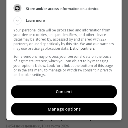
Store and/or access information on a device
НОВОСТИ УКРАИНЫ
Learn more
Your personal data will be processed and information from
your device (cookies, unique identifiers, and other device
Намного быстрее, чем предполагалось: в
data) may be stored by, accessed by and shared with 227
ГУР раскрыли, когда Россия получит
partners, or used specifically by this site. We and our partners
may use precise geolocation data.
List of partners.
аналог Starlink
Some vendors may process your personal data on the basis
16:13 понедельник, 10 августа 2026
of legitimate interest, which you can object to by managing
your options below. Look for a link at the bottom of this page
or in the site menu to manage or withdraw consent in privacy
and cookie settings.
Суд разрешил Ермаку выезжать в
различные области Украины, – САП
Consent
16:05 понедельник, 10 августа 2026
Manage options
Большинство украинцев верят в победу, но
не в этом году, – результаты опроса
14:54 понедельник, 10 августа 2026