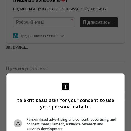
Підпишіться ще раз, якщо не отримуєте від нас листи
*
Підписатись→
Предоставлено SendPulse
загрузка...
Предыдущий пост
СТБ НАЗВАЛ ДАТУ ПРЕМЬЕРЫ СЕРИАЛА
«АКУШЕРКА»
Следующий пост
telekritika.ua asks for your consent to use
VARIETY ЗАПУСКАЕТ СЕРВИС ПЛАТНОГО
КОНТЕНТА ДЛЯ МЕДИЙЩИКОВ
your personal data to:
Personalised advertising and content, advertising and
content measurement, audience research and
services development