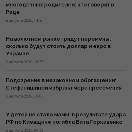
ветвью власти, – нардеп Власенко
многодетных родителей: что говорят в
13:03 четверг, 06 августа 2026
Раде
6 августа 2026, 14:50
Маскируют под работу, брак и лечение:
глава Нацполиции о новых схемах торговли
На валютном рынке грядут перемены:
людьми
сколько будут стоить доллар и евро в
12:52 четверг, 06 августа 2026
Украине
6 августа 2026, 10:27
Стефанишину подозревают в незаконном
обогащении на 13,9 млн грн: в НАБУ
Подозрение в незаконном обогащении:
раскрыли детали
Стефанишиной избрана мера пресечения
12:35 четверг, 06 августа 2026
6 августа 2026, 10:05
Сибига: Бьемся за каждую ракету к Patriot,
У детей не стало мамы: в результате удара
консультации по лицензиям продолжаются
РФ по Киевщине погибла Вита Горкавенко
12:15 четверг, 06 августа 2026
6 августа 2026, 09:38