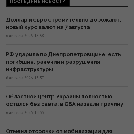
ПОСЛЕДНИЕ НОВОСТИ
человек, много раненых
15:08 четверг, 06 августа 2026
Доллар и евро стремительно дорожают:
новый курс валют на 7 августа
В Сумах прямо в парковой зоне выявили
6 августа 2026, 15:58
500-килограммовый российский КАБ
(видео)
14:43 четверг, 06 августа 2026
РФ ударила по Днепропетровщине: есть
погибшие, ранения и разрушения
инфраструктуры
Украинец пытался подкупить
6 августа 2026, 15:57
пограничника, чтобы попасть на концерт
The Weeknd
13:42 четверг, 06 августа 2026
Областной центр Украины полностью
остался без света: в ОВА назвали причину
6 августа 2026, 14:55
Контролируя судебные институты,
активисты выстраивают собственную
систему влияния и становятся отдельной
Отмена отсрочки от мобилизации для