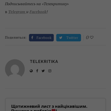
Подписывайтесь на «Телекритику
»
в
Telegram
и
Facebook
!
0
Поделиться:
Facebook
Twitter
TELEKRITIKA
Щотижневий лист з найцікавішим.
Пишемо з любов'ю
!