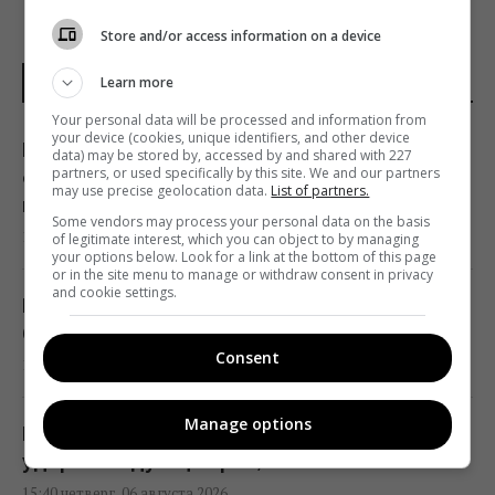
Store and/or access information on a device
Learn more
НОВОСТИ УКРАИНЫ
Your personal data will be processed and information from
your device (cookies, unique identifiers, and other device
В Фонде госимущества прогнозируют
data) may be stored by, accessed by and shared with 227
partners, or used specifically by this site. We and our partners
сложности с приватизацией крупных
may use precise geolocation data.
List of partners.
государственных активов
Some vendors may process your personal data on the basis
15:58 четверг, 06 августа 2026
of legitimate interest, which you can object to by managing
your options below. Look for a link at the bottom of this page
or in the site menu to manage or withdraw consent in privacy
and cookie settings.
Когда у Украины появится собственная
баллистика: Зеленский раскрыл сроки
Consent
15:45 четверг, 06 августа 2026
Manage options
В Румынии уже знают, куда РФ нанесет
удар в следующий раз, – СМИ
15:40 четверг, 06 августа 2026