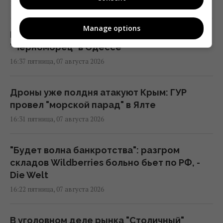
17:18 пятница, 07 августа 2026
Manage options
Россия ударила по футбольному стадиону
"Черноморец" в Одессе
16:37 пятница, 07 августа 2026
Дроны уже полдня атакуют Крым: ГУР
провел "морской парад" в Ялте
16:31 пятница, 07 августа 2026
"Будет волна банкротства": разгром
складов Wildberries больно бьет по РФ, -
Die Welt
16:22 пятница, 07 августа 2026
В уголовном деле рынка "Столичный"