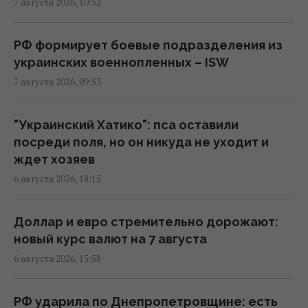
7 августа 2026, 10:52
Угроза для Украины: журналисты
составили карту со 150 военными
объектами в Беларуси
РФ формирует боевые подразделения из
11:16 пятница, 07 августа 2026
украинских военнопленных – ISW
7 августа 2026, 09:53
Жирная цель: в Крыму уничтожен
российский комплекс за $15 млн (видео)
"Украинский Хатико": пса оставили
11:00 пятница, 07 августа 2026
посреди поля, но он никуда не уходит и
ждет хозяев
6 августа 2026, 18:15
Адвокат поставил под сомнение
беспристрастность антикоррупционной
вертикали в деле Галущенко
Доллар и евро стремительно дорожают:
10:59 пятница, 07 августа 2026
новый курс валют на 7 августа
6 августа 2026, 15:58
Угроза – баллистика: можно ли уничтожить
пусковые установки россиян
РФ ударила по Днепропетровщине: есть