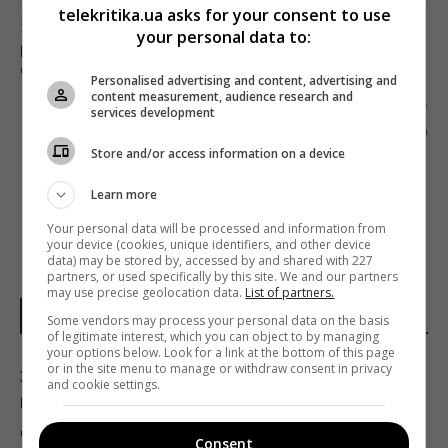
telekritika.ua asks for your consent to use
Предыдущий пост
your personal data to:
В ПРОГРАММЕ «УТРО С ИНТЕРОМ»
СТАРТОВАЛА НОВАЯ РУБРИКА О КАРАНТИНЕ
Personalised advertising and content, advertising and
content measurement, audience research and
Следующий пост
services development
ТАТЬЯНА СОЛОВЕЙ СТАЛА ГЛАВРЕДОМ «BURO
УКРАИНА»
Store and/or access information on a device
Learn more
Your personal data will be processed and information from
your device (cookies, unique identifiers, and other device
data) may be stored by, accessed by and shared with 227
partners, or used specifically by this site. We and our partners
may use precise geolocation data.
List of partners.
НОВОСТИ УКРАИНЫ
Some vendors may process your personal data on the basis
of legitimate interest, which you can object to by managing
your options below. Look for a link at the bottom of this page
or in the site menu to manage or withdraw consent in privacy
Зеленский впервые поедет с официальным
and cookie settings.
визитом в Сербию: Associated Press назвал
дату
Consent