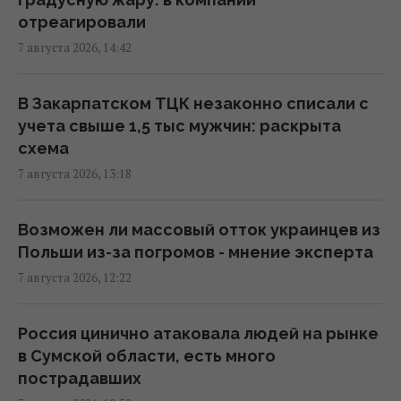
отреагировали
7 августа 2026, 14:42
РФ наращивает выпуск "Искандеров":
эксперт объяснил, почему Украине тяжело
с этим бороться
В Закарпатском ТЦК незаконно списали с
13:04 пятница, 07 августа 2026
учета свыше 1,5 тыс мужчин: раскрыта
схема
7 августа 2026, 13:18
Союзники подвели Украину и оставили
только один сценарий в войне, - колумнист
Bloomberg
Возможен ли массовый отток украинцев из
12:31 пятница, 07 августа 2026
Польши из-за погромов - мнение эксперта
7 августа 2026, 12:22
В Коблево во время купания в море от
взрыва погиб мужчина, есть раненые
Россия цинично атаковала людей на рынке
12:04 пятница, 07 августа 2026
в Сумской области, есть много
пострадавших