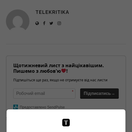
TELEKRITIKA
Щотижневий лист з найцікавішим.
Пишемо з любов'ю
!
Підпишіться ще раз, якщо не отримуєте від нас листи
*
Підписатись→
Предоставлено SendPulse
загрузка...