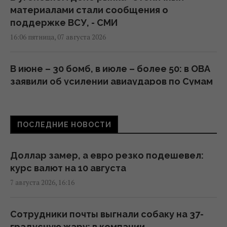
материалами стали сообщения о
поддержке ВСУ, - СМИ
16:06 пятница, 07 августа 2026
В июне – 30 бомб, в июле – более 50: в ОВА
заявили об усилении авиаударов по Сумам
16:04 пятница, 07 августа 2026
ПОСЛЕДНИЕ НОВОСТИ
Киборга Оловаренко уже шестой год
судят из-за конфликта с агитаторами
Шария, – Аронец
Доллар замер, а евро резко подешевел:
15:51 пятница, 07 августа 2026
курс валют на 10 августа
7 августа 2026, 16:16
Украинцы высказали мнение, когда
закончится война, - результаты опроса
Сотрудники почты выгнали собаку на 37-
13:06 пятница, 07 августа 2026
градусную жару: в компании