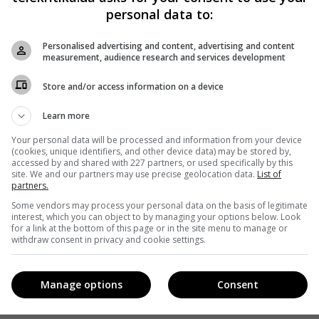
personal data to:
Телевизионные сейлз-хаусы в 2019 году вводят
сезонные коэффициенты на рекламу
Personalised advertising and content, advertising and content
фармацевтики.
measurement, audience research and services development
т-
Store and/or access information on a device
Поделиться:
Facebook
Twitter
Learn more
Your personal data will be processed and information from your device
(cookies, unique identifiers, and other device data) may be stored by,
accessed by and shared with 227 partners, or used specifically by this
site. We and our partners may use precise geolocation data.
List of
partners.
Some vendors may process your personal data on the basis of legitimate
interest, which you can object to by managing your options below. Look
for a link at the bottom of this page or in the site menu to manage or
withdraw consent in privacy and cookie settings.
Manage options
Consent