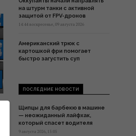
Оккупанты начали направлять
на штурм танки с активной
защитой от FPV-дронов
14:44 воскресенье, 09 августа 2026
Американский трюк с
картошкой фри помогает
быстро загустить суп
14:38 воскресенье, 09 августа 2026
Хит 1983 года стал одной из
ПОСЛЕДНИЕ НОВОСТИ
"лучших летних песен всех
времен": в чем ее загадка
Щипцы для барбекю в машине
14:27 воскресенье, 09 августа 2026
— неожиданный лайфхак,
е
который спасет водителя
Три яблока спрятались среди
9 августа 2026, 15:05