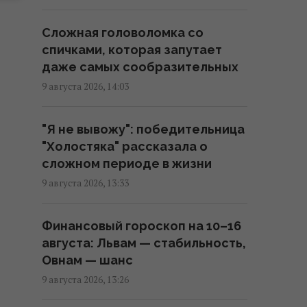
Подлодка, проданная Канаде
за £1, потопила американский
Сложная головоломка со
крейсер
спичками, которая запутает
13:57 воскресенье, 09 августа 2026
даже самых сообразительных
9 августа 2026, 14:03
Цель России №1: The Times
рассказал, как работает
"Я не вывожу": победительница
украинский отряд "глубоких
"Холостяка" рассказала о
ударов" по РФ
сложном периоде в жизни
13:55 воскресенье, 09 августа 2026
9 августа 2026, 13:33
Зарядка электрокара от
Финансовый гороскоп на 10–16
розетки в квартире может
августа: Львам — стабильность,
привести к серьезным
Овнам — шанс
проблемам, - электрик
9 августа 2026, 13:26
13:48 воскресенье, 09 августа 2026