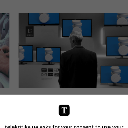
Бизнес
ТВ
от
? ? Телерекламы лекарств в
ше
следующем году может быть меньш
Павел Мандрык
26.12.2018 13:50
telekritika.ua asks for your consent to use your