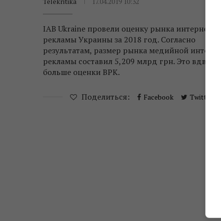
Telekritika
17.04.2019 10:32
IAB Ukraine провели оценку рынка интернет-
рекламы Украины за 2018 год. Согласно
результатам, размер рынка медийной интерне
рекламы составил 5,209 млрд грн. Это вдвое
больше оценки ВРК.
Поделиться:
Facebook
Twitter