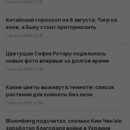
7 августа 2026, 11:43
Как избежать штрафа за превышение норм
багажа: шесть рабочих лайфхаков
11:20 пятница, 07 августа 2026
Китайский гороскоп на 8 августа: Тигр на
коне, а Быку стоит притормозить
7 августа 2026, 11:38
Угроза для Украины: журналисты
составили карту со 150 военными
объектами в Беларуси
Цветущая София Ротару поделилась
11:16 пятница, 07 августа 2026
новым фото впервые за долгое время
7 августа 2026, 11:38
Постоянно покупаю одноразовые пеленки,
хотя собак у меня нет: вот как использую в
Какие цветы выживут в темноте: список
быту
растений для комнаты без окон
11:15 пятница, 07 августа 2026
7 августа 2026, 11:04
Миру грозит дефицит важнейшего
Bloomberg подсчитал, сколько Ким Чен Ын
продукта: больше всего кризис скажется
заработал благодаря войне в Украине