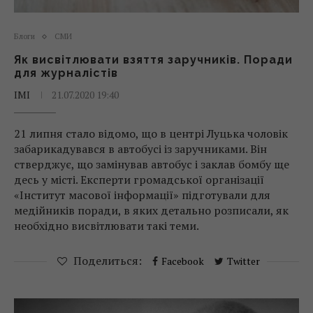
Блоги
СМИ
Як висвітлювати взяття заручників. Поради
для журналістів
ІМІ
21.07.2020 19:40
21 липня стало відомо, що в центрі Луцька чоловік
забарикадувався в автобусі із заручниками. Він
стверджує, що замінував автобус і заклав бомбу ще
десь у місті. Експерти громадської організації
«Інститут масової інформації» підготували для
медійників поради, в яких детально розписали, як
необхідно висвітлювати такі теми.
Поделиться:
Facebook
Twitter