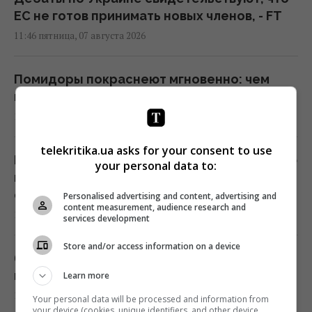
ЕС не готов принимать новых членов, - FT
11:46 пятница, 07 августа 2026
Помидоры покраснеют мгновенно: чем
полить кусты для быстрого созревания
11:45 пятница, 07 августа 2026
telekritika.ua asks for your consent to use
Испания отчеканила памятную серебряную
your personal data to:
монету в честь триумфа сборной по
футболу (фото)
Personalised advertising and content, advertising and
content measurement, audience research and
11:42 пятница, 07 августа 2026
services development
Store and/or access information on a device
687 тысяч солнечных панелей помогли
городу пережить три урагана
Learn more
11:42 пятница, 07 августа 2026
Your personal data will be processed and information from
your device (cookies, unique identifiers, and other device