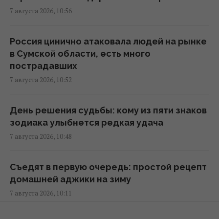
на Европе
7 августа 2026, 10:56
11:10 пятница, 07 августа 2026
Россия цинично атаковала людей на рынке
Дантес показался с новой возлюбленной
в Сумской области, есть много
(фото)
пострадавших
11:05 пятница, 07 августа 2026
7 августа 2026, 10:52
Жирная цель: в Крыму уничтожен
День решения судьбы: кому из пяти знаков
российский комплекс за $15 млн (видео)
зодиака улыбнется редкая удача
11:00 пятница, 07 августа 2026
7 августа 2026, 10:48
Адвокат поставил под сомнение
Съедят в первую очередь: простой рецепт
беспристрастность антикоррупционной
домашней аджики на зиму
вертикали в деле Галущенко
7 августа 2026, 10:11
10:59 пятница, 07 августа 2026