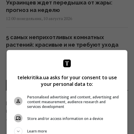
Украинцев ждет передышка от жары:
прогноз на неделю
12:00 понедельник, 10 августа 2026
5 самых неприхотливых комнатных
растений: красивые и не требуют ухода
12:00 понедельник, 10 августа 2026
"Меня зашили, кости целы": популярная
telekritika.ua asks for your consent to use
украинская блогерша попала в аварию
your personal data to:
ПОСЛЕДНИЕ НОВОСТИ
11:45 понедельник, 10 августа 2026
Personalised advertising and content, advertising and
content measurement, audience research and
Как убрать пыль с растений: простой трюк,
Кардиолог назвал самый опасный напиток
services development
который заменит нудное протирание
для сердца
листьев
Store and/or access information on a device
11:38 понедельник, 10 августа 2026
10 августа 2026, 12:24
Learn more