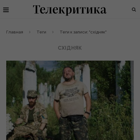
Главная
Теги
Теги к записи: "східняк"
СХІДНЯК