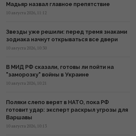
Мадьяр назвал главное препятствие
Как не дать себя обмануть в
10 августа 2026, 11:12
супермаркете: эксперты рассказали, на
что обращать внимание
Звезды уже решили: перед тремя знаками
11:21 понедельник, 10 августа 2026
зодиака начнут открываться все двери
10 августа 2026, 10:30
Россия заблокировала движение кораблей
в Черном море: в ВМС рассказали о новой
В МИД РФ сказали, готовы ли пойти на
угрозе
"заморозку" войны в Украине
11:18 понедельник, 10 августа 2026
10 августа 2026, 10:21
"Приехала": Салем впервые за долгое
Поляки слепо верят в НАТО, пока РФ
время встретился с 10-летней дочерью
готовит удар: эксперт раскрыл угрозы для
(видео)
Варшавы
11:05 понедельник, 10 августа 2026
10 августа 2026, 10:13