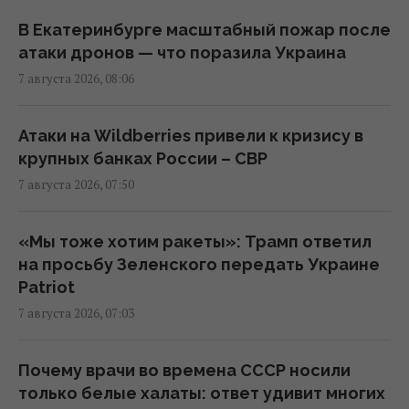
военнопленных для формирования боевых
подразделений, - ISW
В Екатеринбурге масштабный пожар после
08:24 пятница, 07 августа 2026
атаки дронов — что поразила Украина
7 августа 2026, 08:06
Синоптик назвала точную дату, когда уже
похолодает по всей Украине
Атаки на Wildberries привели к кризису в
08:23 пятница, 07 августа 2026
крупных банках России – СВР
7 августа 2026, 07:50
Какого числа Ореховый Спас 2026: чего
нельзя делать и что святить в церкви
«Мы тоже хотим ракеты»: Трамп ответил
08:15 пятница, 07 августа 2026
на просьбу Зеленского передать Украине
Patriot
7 августа 2026, 07:03
Ким Чен Ын с начала войны в Украине
получил $22 миллиарда сверхприбыли, -
Bloomberg
Почему врачи во времена СССР носили
08:08 пятница, 07 августа 2026
только белые халаты: ответ удивит многих