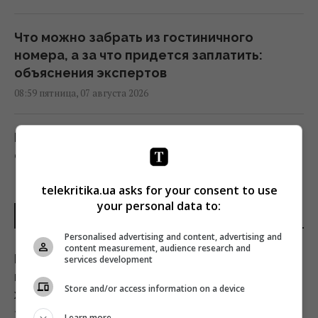
Что можно забрать из гостиничного
номера, а за что придется заплатить:
объяснения экспертов
08:59 пятница, 07 августа 2026
Непогода накроет половину Украины:
синоптики объявили I уровень опасности
(карта)
telekritika.ua asks for your consent to use
08:55 пятница, 07 августа 2026
your personal data to:
ПОСЛЕДНИЕ НОВОСТИ
Трамп подписал указы об ограничении
Personalised advertising and content, advertising and
content measurement, audience research and
гражданства по праву рождения в США
На Украину надвигаются сильные дожди и
services development
08:49 пятница, 07 августа 2026
шквалы: когда похолодание вытеснит
Store and/or access information on a device
жару
7 августа 2026, 09:19
Learn more