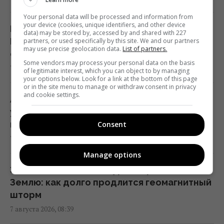
"Щенячий патруль", "Мороженщик" и
"Мотор Сити": главные премьеры в
Your personal data will be processed and information from
your device (cookies, unique identifiers, and other device
кинотеатрах на этой неделе
Разведка США раскрыла новый план
data) may be stored by, accessed by and shared with 227
08:47 пятница, 07 августа 2026
Путина: еще одна война может начаться
partners, or used specifically by this site. We and our partners
may use precise geolocation data.
List of partners.
осенью - WSJ
Some vendors may process your personal data on the basis
7 августа 2026, 09:02
Как касторовое масло влияет на волосы:
of legitimate interest, which you can object to by managing
your options below. Look for a link at the bottom of this page
исследования объясняют пользу
or in the site menu to manage or withdraw consent in privacy
and cookie settings.
народного средства
Антиукраинские погромы в Польше
08:41 пятница, 07 августа 2026
усилятся, Варшава повторяет ошибку 1939
года – Кулик
Consent
7 августа 2026, 09:00
Инцидент в Лейпциге: в Германии
опровергли, что украинский самолет
Manage options
перевозил боеприпасы
Затяжная магнитная буря накрывает
08:32 пятница, 07 августа 2026
Землю: как долго продлится геомагнитный
шторм
7 августа 2026, 08:39
Россия использует украинских