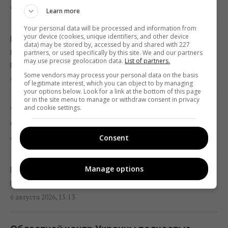
6 августа 2026, 15:58
В Румынии уже знают, куда РФ нанесет
Learn more
удар в следующий раз, – СМИ
Your personal data will be processed and information from
your device (cookies, unique identifiers, and other device
15:40 четверг, 06 августа 2026
РФ ударила по Днепропетровщине: есть
data) may be stored by, accessed by and shared with 227
погибшие, ранения и разрушения
partners, or used specifically by this site. We and our partners
may use precise geolocation data.
List of partners.
инфраструктуры
Пять знаков Зодиака получат знак судьбы:
Some vendors may process your personal data on the basis
6 августа 2026, 15:57
число ангела 8/6 принесет им удачу
of legitimate interest, which you can object to by managing
your options below. Look for a link at the bottom of this page
15:40 четверг, 06 августа 2026
or in the site menu to manage or withdraw consent in privacy
and cookie settings.
У сына путинистки Валерии случилась
беда: что произошло
Украинец в Германии шпионил за
Consent
6 августа 2026, 15:28
оборонным предприятием, его задержали
15:34 четверг, 06 августа 2026
Manage options
Плодовые мушки исчезнут мгновенно:
какие 2 продукта нужно положить на кухне
Перевод денег на карту становится
6 августа 2026, 15:13
вызовом: какие необычные новации вводят
банки