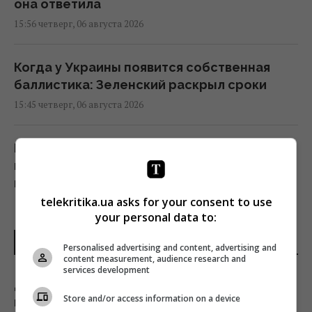
она ответила
15:56 четверг, 06 августа 2026
Когда у Украины появится собственная
баллистика: Зеленский раскрыл сроки
15:45 четверг, 06 августа 2026
Во Вьетнаме обнаружили самую большую
пещеру: в ней может поместиться
небоскреб и Boeing 747
telekritika.ua asks for your consent to use
15:42 четверг, 06 августа 2026
your personal data to:
ПОСЛЕДНИЕ НОВОСТИ
Rockstar анонсировала новый трейлер и
Personalised advertising and content, advertising and
content measurement, audience research and
геймплей GTA 6 – его покажут на Netflix
services development
15:40 четверг, 06 августа 2026
Доллар и евро стремительно дорожают:
Store and/or access information on a device
новый курс валют на 7 августа