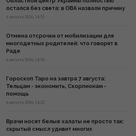
15:34 четверг, 06 августа 2026
Областной центр Украины полностью
остался без света: в ОВА назвали причину
6 августа 2026, 14:55
Россия может использовать украинские
БПЛА для атак на цели в Балтии, –
литовская разведка
Отмена отсрочки от мобилизации для
15:33 четверг, 06 августа 2026
многодетных родителей: что говорят в
Раде
6 августа 2026, 14:50
Почему мы часто просыпаемся именно в 3
часа ночи: объяснение ученых
15:30 четверг, 06 августа 2026
Гороскоп Таро на завтра 7 августа:
Тельцам - экономить, Скорпионам -
помощь
Россия срочно ищет замену своим
6 августа 2026, 14:22
"Искандарам": эксперт указал причину
15:22 четверг, 06 августа 2026
Врачи носят белые халаты не просто так:
скрытый смысл удивит многих
Apple готовит революцию: AirPods с