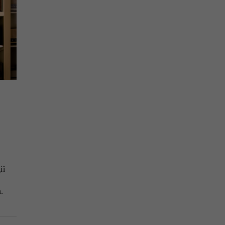
ії
ка.