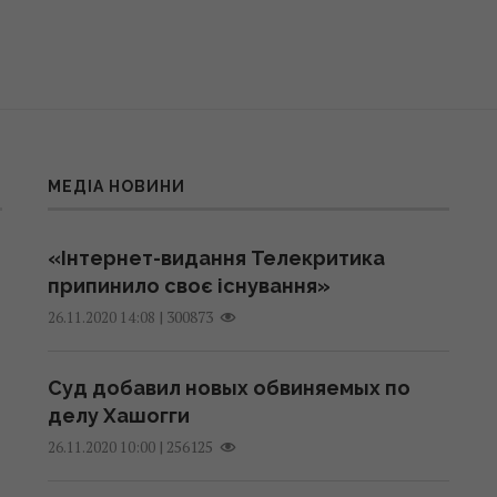
МЕДІА НОВИНИ
«Інтернет-видання Телекритика
припинило своє існування»
|
300873
26.11.2020 14:08
Суд добавил новых обвиняемых по
делу Хашогги
|
256125
26.11.2020 10:00