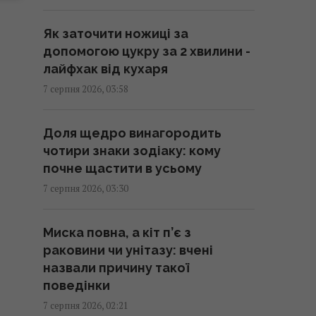
WSJ
06:46 п'ятниця, 07 серпня 2026
Як заточити ножиці за
допомогою цукру за 2 хвилини -
Чи впливає глобальне
лайфхак від кухаря
потепління на погоду в пустелі:
7 серпня 2026, 03:58
що кажуть вчені
06:37 п'ятниця, 07 серпня 2026
Доля щедро винагородить
чотири знаки зодіаку: кому
7 серпня в Україну прийдуть
почне щастити в усьому
довгоочікувані дощі та
7 серпня 2026, 03:30
прохолода: яким областям
пощастить (карта)
Миска повна, а кіт п’є з
06:30 п'ятниця, 07 серпня 2026
раковини чи унітазу: вчені
назвали причину такої
Експерт вимкнув одне
поведінки
налаштування Android – і
7 серпня 2026, 02:21