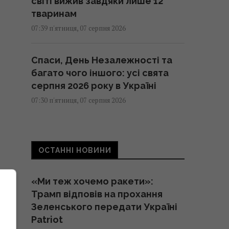
світі вижив завдяки лише 12
тваринам
07:39 п'ятниця, 07 серпня 2026
Спаси, День Незалежності та
багато чого іншого: усі свята
серпня 2026 року в Україні
07:30 п'ятниця, 07 серпня 2026
Трамп розлютився через витік
інформації про дефіцит запасів
ОСТАННІ НОВИНИ
зброї у США, – CNN
07:23 п'ятниця, 07 серпня 2026
«Ми теж хочемо ракети»:
Трамп відповів на прохання
Гороскоп на 7 серпня за
Зеленського передати Україні
картами Таро: Водоліям - вибір,
Patriot