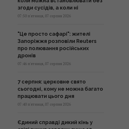
коли можна встановлювати без
згоди сусідів, а коли ні
07:50 п'ятниця, 07 серпня 2026
"Це просто сафарі": жителі
Запоріжжя розповіли Reuters
про полювання російських
дронів
07:46 п'ятниця, 07 серпня 2026
7 серпня: церковне свято
сьогодні, кому не можна багато
працювати цього дня
07:40 п'ятниця, 07 серпня 2026
Єдиний справді дикий кінь у