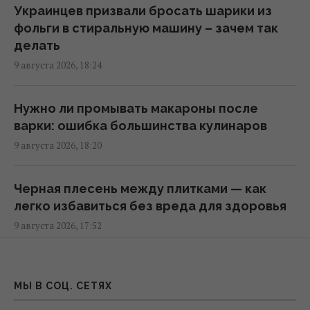
Украинцев призвали бросать шарики из
фольги в стиральную машину – зачем так
Украина из просителя помощи
делать
превратилась в образцового союзника
9 августа 2026, 18:24
США, - The Atlantic
17:31 воскресенье, 09 августа 2026
Нужно ли промывать макароны после
варки: ошибка большинства кулинаров
Правда ли салат полезнее бутерброда:
9 августа 2026, 18:20
эксперты дали неожиданный ответ
17:29 воскресенье, 09 августа 2026
Черная плесень между плитками — как
легко избавиться без вреда для здоровья
В 1946 году люди послали сигнал на Луну:
9 августа 2026, 17:52
ответ пришел через 2,5 секунды.
17:28 воскресенье, 09 августа 2026
Сумасшедшая жара не закончилась: каким
будет конец лета и сентябрь в Украине
МЫ В СОЦ. СЕТЯХ
10 августа: церковный праздник сегодня,
9 августа 2026, 17:37