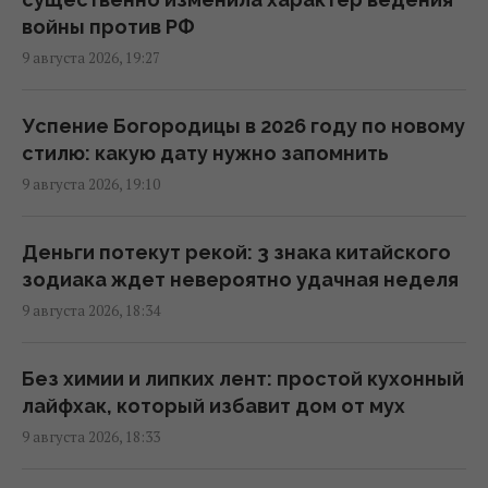
Микеланджело"
войны против РФ
18:28 воскресенье, 09 августа 2026
9 августа 2026, 19:27
В войне произошла ключевая перемена,
Успение Богородицы в 2026 году по новому
которая очень не нравится Путину, - СМИ
стилю: какую дату нужно запомнить
18:12 воскресенье, 09 августа 2026
9 августа 2026, 19:10
Гороскоп на 10 августа по картам Таро:
Деньги потекут рекой: 3 знака китайского
Близнецам - старые установки, Девам -
зодиака ждет невероятно удачная неделя
цели
9 августа 2026, 18:34
18:00 воскресенье, 09 августа 2026
Без химии и липких лент: простой кухонный
В египетских гробницах находили мед
лайфхак, который избавит дом от мух
возрастом в тысячи лет: почему он не
9 августа 2026, 18:33
портится
17:34 воскресенье, 09 августа 2026