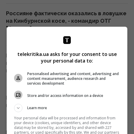
Россияне фактически оказались в ловушке
на Кинбурнской косе, - командир ОТГ
"Одесса"
19:12 воскресенье, 09 августа 2026
telekritika.ua asks for your consent to use
На месте Каховского водохранилища
your personal data to:
происходит то, чего нет больше нигде в
мире, - ученые
Personalised advertising and content, advertising and
content measurement, audience research and
18:55 воскресенье, 09 августа 2026
services development
Store and/or access information on a device
Известный ведущий выехал из Украины во
время войны: его заставили объясниться
Learn more
18:50 воскресенье, 09 августа 2026
Your personal data will be processed and information from
your device (cookies, unique identifiers, and other device
data) may be stored by, accessed by and shared with 227
Куда исчезла с полок магазинов
partners, or used specifically by this site. We and our partners