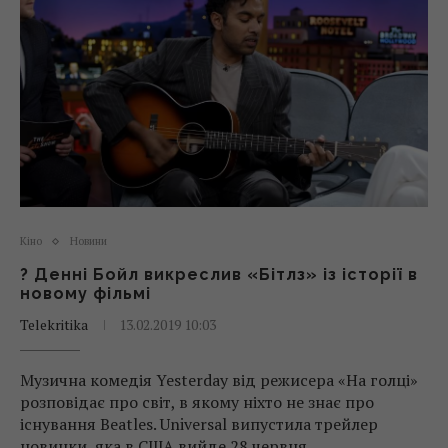
Кіно
Новини
? Денні Бойл викреслив «Бітлз» із історії в
новому фільмі
Telekritika
13.02.2019 10:03
Музична комедія Yesterday від режисера «На голці»
розповідає про світ, в якому ніхто не знає про
існування Beatles. Universal випустила трейлер
новинки, яка в США вийде 28 червня.