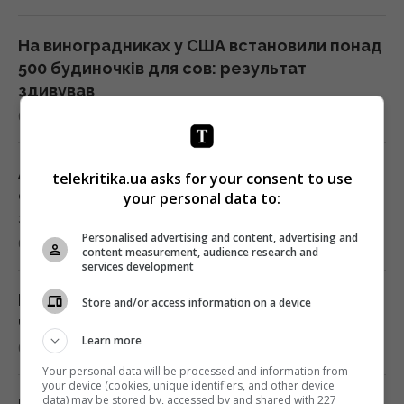
На виноградниках у США встановили понад
500 будиночків для сов: результат
здивував
03:30 неділя, 09 серпня 2026
Археологи виявили у глибокій печері
telekritika.ua asks for your consent to use
споруду, зведену 176 500 років тому: що їх
your personal data to:
здивувало
Personalised advertising and content, advertising and
02:59 неділя, 09 серпня 2026
content measurement, audience research and
services development
Риб випустили за сотні кілометрів від дому:
Store and/or access information on a device
через два роки вони повернулися
Learn more
02:33 неділя, 09 серпня 2026
Your personal data will be processed and information from
your device (cookies, unique identifiers, and other device
data) may be stored by, accessed by and shared with 227