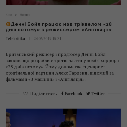
Кіно
Новини
Денні Бойл працює над тріквелом «28
днів потому» з режиссером «Анігіляції»
Telekritika
24.06.2019 15:31
Британський режисер і продюсер Денні Бойл
заявив, що розробляє третю частину зомбі-хоррора
«28 днів потому». Йому допомагає сценарист
оригінальної картини Алекс Гарленд, відомий за
фільмами «З машини» і «Анігіляція».
Поділитись:
Facebook
Twitter