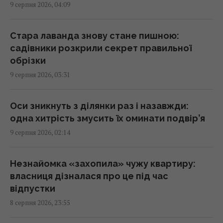
9 серпня 2026, 04:09
Росія може застосувати ядерну зброю
проти України: у МЗС Туреччини назвали
реальну умову
Стара лаванда знову стане пишною:
00:37 неділя, 09 серпня 2026
садівники розкрили секрет правильної
обрізки
9 серпня 2026, 03:31
Має невдоволений вигляд і є майстром
маскування: що відомо про дивного птаха з
Австралії
Оси зникнуть з ділянки раз і назавжди:
00:30 неділя, 09 серпня 2026
одна хитрість змусить їх оминати подвір’я
9 серпня 2026, 02:14
Європейські річки обміліли: DW розповів,
чи йдеться про нестачу питної води
Незнайомка «захопила» чужу квартиру:
23:53 субота, 08 серпня 2026
власниця дізналася про це під час
відпустки
8 серпня 2026, 23:55
Жителів Одеси готують до захисту міста
від російського десанту