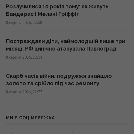
23:26 субота, 08 серпня 2026
Розлучилися 10 років тому: як живуть
Бандерас і Мелані Гріффіт
8 серпня 2026, 22:58
Стародавній римлянин міг збирати кістки
"морських чудовиськ": вчені знайшли його
колекцію
Постраждали діти, наймолодшій лише три
23:23 субота, 08 серпня 2026
місяці: РФ цинічно атакувала Павлоград
8 серпня 2026, 22:34
Росія вдарила по центру Павлограда: є
поранені
Скарб часів війни: подружжя знайшло
22:39 субота, 08 серпня 2026
золото та срібло під час ремонту
8 серпня 2026, 22:33
У Балтійському морі швидко поширюється
чужорідний "морський канібал"
Більше ніякої затхлості: чим обробити
22:25 субота, 08 серпня 2026
рушники, щоб вони пахли свіжістю
МИ В СОЦ МЕРЕЖАХ
8 серпня 2026, 21:47