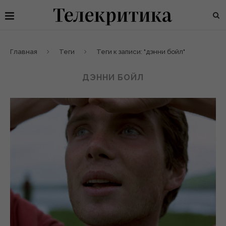
Главная
Теги
Теги к записи: "дэнни бойл"
ДЭННИ БОЙЛ