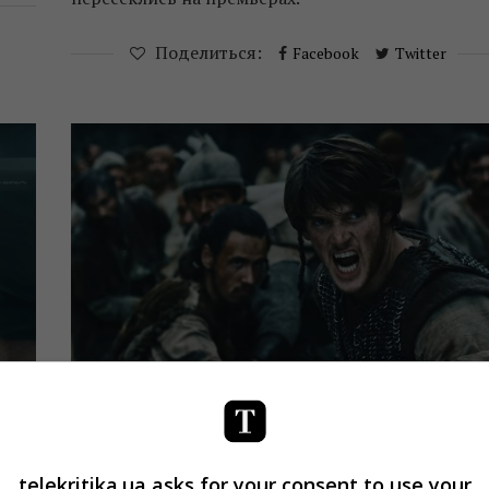
Поделиться:
Facebook
Twitter
Кино
Новости
telekritika.ua asks for your consent to use your
European Film Market: «Захар