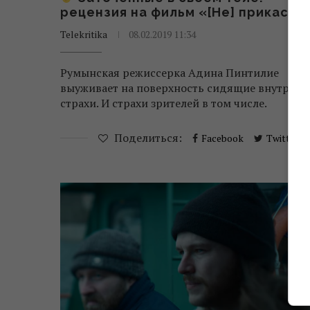
рецензия на фильм «[Не] прикасай
Telekritika
08.02.2019 11:34
Румынская режиссерка Адина Пинтилие
выуживает на поверхность сидящие внутри
страхи. И страхи зрителей в том числе.
Поделиться:
Facebook
Twitter