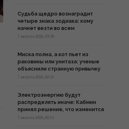
Кинжал Тутанхамона оказался
выкованным из внеземного
Судьба щедро вознаградит
металла, - археологи
четыре знака зодиака: кому
02:26 пятница, 07 августа 2026
начнет везти во всем
7 августа 2026, 03:30
США ввели новые санкции
е
против Кубы за
Миска полна, а кот пьет из
сотрудничество с Китаем и РФ,
раковины или унитаза: ученые
– Bloomberg
объяснили странную привычку
02:05 пятница, 07 августа 2026
7 августа 2026, 02:21
Как выбраться из грязи на
Электроэнергию будут
автомобиле: назван простой
распределять иначе: Кабмин
предмет в салоне, который
принял решение, что изменится
может помочь
7 августа 2026, 02:11
01:23 пятница, 07 августа 2026