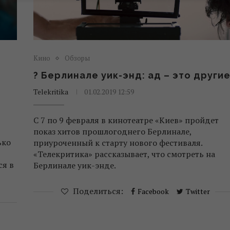
Кино
Обзоры
? Берлинале уик-энд: ад – это други
Telekritika
01.02.2019 12:59
С 7 по 9 февраля в кинотеатре «Киев» пройдет
показ хитов прошлогоднего Берлинале,
ько
приуроченный к старту нового фестиваля.
«Телекритика» рассказывает, что смотреть на
ся в
Берлинале уик-энде.
Поделиться:
Facebook
Twitter