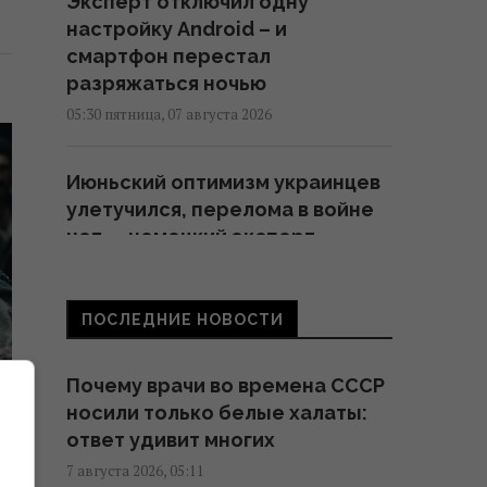
Эксперт отключил одну
настройку Android – и
смартфон перестал
разряжаться ночью
05:30 пятница, 07 августа 2026
Июньский оптимизм украинцев
улетучился, перелома в войне
нет, – немецкий эксперт
05:25 пятница, 07 августа 2026
ПОСЛЕДНИЕ НОВОСТИ
Удары России по кораблям в
Черном море: в FP раскрыли
Почему врачи во времена СССР
последствия
носили только белые халаты:
04:37 пятница, 07 августа 2026
ответ удивит многих
7 августа 2026, 05:11