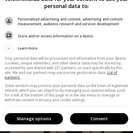
ся»
Беркут» поедет в Испанию
personal data to:
Telekritika
08.02.2019 11:03
Personalised advertising and content, advertising and content
measurement, audience research and services development
Компания Film.UA сообщает, что испанские
Store and/or access information on a device
дистрибьюторы обзавелись правами на прокат
украинского экшена.
Learn more
Поделиться:
Your personal data will be processed and information from your device
Facebook
Twitter
(cookies, unique identifiers, and other device data) may be stored by,
accessed by and shared with 227 partners, or used specifically by this
site. We and our partners may use precise geolocation data.
List of
partners.
Some vendors may process your personal data on the basis of legitimate
interest, which you can object to by managing your options below. Look
for a link at the bottom of this page or in the site menu to manage or
withdraw consent in privacy and cookie settings.
Manage options
Consent