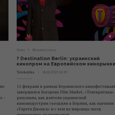
Кино
Медиатусовка
? Destination Berlin: украинский
кинопром на Европейском кинорынк
Telekritika
18.02.2019 10:19
ло
15 февраля в рамках Берлинского кинофестивал
завершился European Film Market. «Телекритика»
х –
разузнала, как деятели украинской
киноиндустрии съездили в Берлин, как оценили
«Гарета Джонса» и с кем из мировых звезд
пересеклись на премьерах.