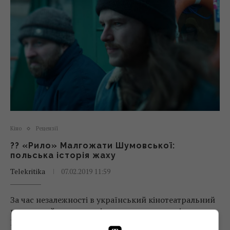
Кіно
Рецензії
?? «Рило» Малгожати Шумовської:
польська історія жаху
Telekritika
07.02.2019 11:59
За час незалежності в український кінотеатральний
прокат вийшло лише кілька польських стрічок.
Пересічний глядач відразу згадає «Холодну війну» і