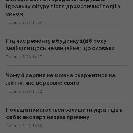
40-градусної спеки: зворушливе відео
ідеальну фігуру після драматичної події з
14:00 п'ятниця, 07 серпня 2026
сином
7 серпня 2026, 14:35
Навіщо залишати серветку на підлозі:
простий трюк для кухні
Під час ремонту в будинку 1916 року
13:54 п'ятниця, 07 серпня 2026
знайшли щось незвичайне: що сховали
7 серпня 2026, 14:17
В Україні стрімко дорожчає оренда: Київ
серед лідерів
Чому 8 серпня не можна скаржитися на
13:51 п'ятниця, 07 серпня 2026
життя: яке церковне свято
7 серпня 2026, 14:12
Люди постійно перебивають інших не
через грубість: причини набагато глибші
Польща намагається залишити українців в
13:31 п'ятниця, 07 серпня 2026
себе: експерт назвав причину
7 серпня 2026, 13:36
Не Galaxy і не Pixel: експерти назвали