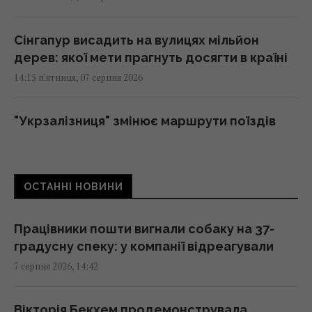
Сінгапур висадить на вулицях мільйон
дерев: якої мети прагнуть досягти в країні
14:15 п'ятниця, 07 серпня 2026
"Укрзалізниця" змінює маршрути поїздів
через безпекову ситуацію: як тепер
доїхати
14:14 п'ятниця, 07 серпня 2026
ОСТАННІ НОВИНИ
Козли-зрадники допомогли знищити своїх
Працівники пошти вигнали собаку на 37-
родичів на цілому архіпелазі
градусну спеку: у компанії відреагували
14:10 п'ятниця, 07 серпня 2026
7 серпня 2026, 14:42
Чоловік врятував спраглого лелеку під час
Вікторія Бекхем продемонструвала