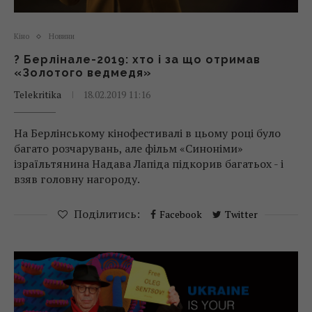
Кіно
Новини
? Берлінале-2019: хто і за що отримав
«Золотого ведмедя»
Telekritika
18.02.2019 11:16
На Берлінському кінофестивалі в цьому році було
багато розчарувань, але фільм «Синоніми»
ізраїльтянина Надава Лапіда підкорив багатьох - і
взяв головну нагороду.
Поділитись:
Facebook
Twitter