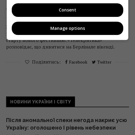
? Берлінале вікенд: пекло – це інші
Consent
Telekritika
01.02.2019 12:59
З 7 по 9 лютого в кінотеатрі «Київ» відбудеться
Manage options
показ хітів торішнього Берлінале, приурочений до
старту нового фестивалю. «Телекритика»
розповідає, що дивитися на Берлінале вікенді.
Поділитись:
Facebook
Twitter
НОВИНИ УКРАЇНИ І СВІТУ
Після аномальної спеки негода накриє усю
Україну: оголошено І рівень небезпеки