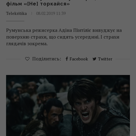
фільм «[Не] торкайся»
Telekritika
08.02.2019 11:39
Румунська режисерка Адіна Пінтіліє вивуджує на
поверхню страхи, що сидять усередині. І страхи
глядачів зокрема.
Поділитись:
Facebook
Twitter