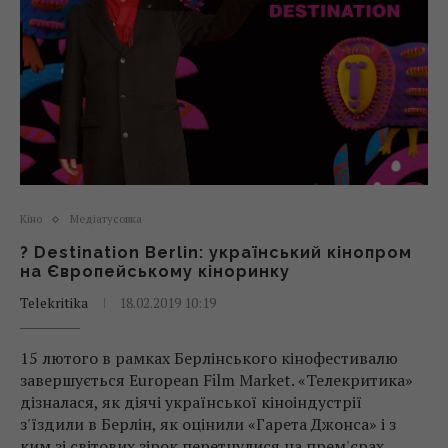
Кіно
Медіатусовка
? Destination Berlin: український кінопром
на Європейському кіноринку
Telekritika
18.02.2019 10:19
15 лютого в рамках Берлінського кінофестивалю
завершується European Film Market. «Телекритика»
дізналася, як діячі української кіноіндустрії
з'їздили в Берлін, як оцінили «Гарета Джонса» і з
ким зі світових зірок перетнулися на прем'єрах.