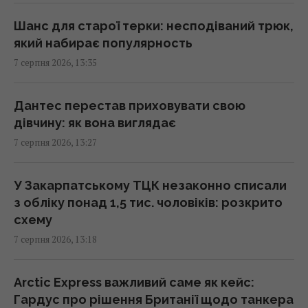
найнадійніший смартфон 2026 року
Шанс для старої терки: несподіваний трюк,
13:30 п'ятниця, 07 серпня 2026
який набирає популярность
7 серпня 2026, 13:35
Згідно з фен-шуй, ці помилки в спальні
заважають відпочинку: як покращити сон
Дантес перестав приховувати свою
13:30 п'ятниця, 07 серпня 2026
дівчину: як вона виглядає
7 серпня 2026, 13:27
Що означає білий наліт на сливах:
експерти пояснили, для чого він потрібен
У Закарпатському ТЦК незаконно списали
13:21 п'ятниця, 07 серпня 2026
з обліку понад 1,5 тис. чоловіків: розкрито
схему
Безкоштовно без черг: у яких аеропортах
7 серпня 2026, 13:18
Європи можна швидше пройти контроль
13:21 п'ятниця, 07 серпня 2026
Arctic Express важливий саме як кейс:
Гардус про рішення Британії щодо танкера