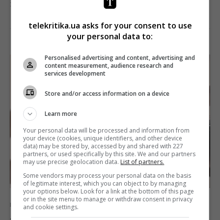
ще, можливо, «Катинь».
telekritika.ua asks for your consent to use
Поділитись:
Facebook
Twitter
your personal data to:
Personalised advertising and content, advertising and
content measurement, audience research and
services development
Store and/or access information on a device
Learn more
Your personal data will be processed and information from
your device (cookies, unique identifiers, and other device
data) may be stored by, accessed by and shared with 227
partners, or used specifically by this site. We and our partners
may use precise geolocation data.
List of partners.
Some vendors may process your personal data on the basis
of legitimate interest, which you can object to by managing
your options below. Look for a link at the bottom of this page
or in the site menu to manage or withdraw consent in privacy
Кіно
Огляди
and cookie settings.