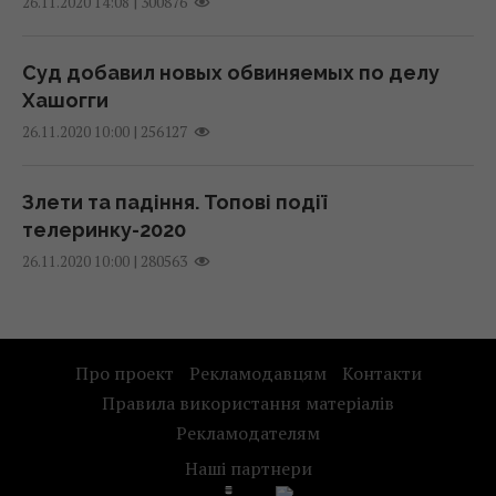
|
300876
26.11.2020 14:08
13:13 п'ятниця, 07 серпня 2026
Чи можливий масовий відтік українців із
Польщі через погроми — думка експерта
Суд добавил новых обвиняемых по делу
7 серпня 2026, 12:22
Хашогги
|
256127
26.11.2020 10:00
В будинах затремтіли вікна: у Москві
прогримів гучний вибух, що відомо
Злети та падіння. Топові події
7 серпня 2026, 12:14
телеринку-2020
|
280563
26.11.2020 10:00
Несподівана пропозиція: стало відомо, хто
став другим тренером «Голосу країни»
7 серпня 2026, 12:11
Про проект
Рекламодавцям
Контакти
Правила використання матеріалів
Масштабна перевірка бронювання: юрист
Рекламодателям
пояснив, хто може втратити статус і
Наші партнери
відстрочки