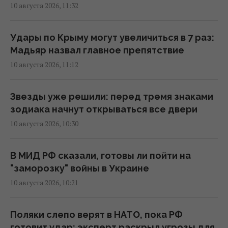
10 августа 2026, 11:32
Кардиолог назвал самый опасный напиток
Удары по Крыму могут увеличиться в 7 раз:
для сердца
Мадьяр назвал главное препятствие
11:38 понедельник, 10 августа 2026
10 августа 2026, 11:12
Авиарейс в Канаде отменили по
Звезды уже решили: перед тремя знаками
необычной причине
зодиака начнут открываться все двери
11:33 понедельник, 10 августа 2026
10 августа 2026, 10:30
Туи всё хуже переносят жару: для них
В МИД РФ сказали, готовы ли пойти на
нашли более выносливую замену
"заморозку" войны в Украине
11:30 понедельник, 10 августа 2026
10 августа 2026, 10:21
Мобилизация в РФ: (не)реальные планы
Поляки слепо верят в НАТО, пока РФ
11:30 понедельник, 10 августа 2026
готовит удар: эксперт раскрыл угрозы для