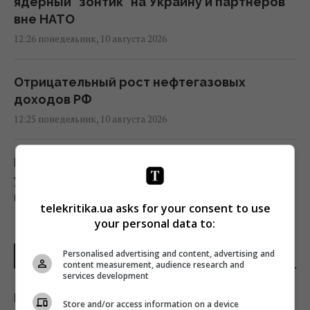
ядерный "зонтик" на Украину и партнеров
вне НАТО
12:26 понедельник, 10 августа 2026
Отрицательный рост нефтегазовых
доходов РФ
12:25 понедельник, 10 августа 2026
РФ атакует украинские порты
улучшенными "Геранями": Forbes обяснил
их опасность
telekritika.ua asks for your consent to use
12:17 понедельник, 10 августа 2026
your personal data to:
Personalised advertising and content, advertising and
ПОСЛЕДНИЕ НОВОСТИ
В Риме от жары укрываются под землей, -
content measurement, audience research and
The Independent (фото)
services development
12:07 понедельник, 10 августа 2026
Как убрать пыль с растений: простой трюк,
Store and/or access information on a device