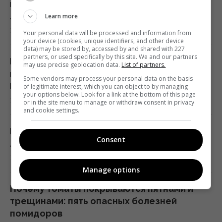
который заменит нудное протирание
листьев
Learn more
Во время зарядки электромобиля дома
10 августа 2026, 12:24
теряется до четверти электроэнергии
Your personal data will be processed and information from
your device (cookies, unique identifiers, and other device
12:05 понедельник, 10 августа 2026
data) may be stored by, accessed by and shared with 227
partners, or used specifically by this site. We and our partners
В аэропорту Лейпцига дрон со
may use precise geolocation data.
List of partners.
взрывчаткой атаковал украинский Ан-124 -
Украинцев ждет передышка от жары:
Some vendors may process your personal data on the basis
Die Zeit
of legitimate interest, which you can object to by managing
прогноз на неделю
your options below. Look for a link at the bottom of this page
10 августа 2026, 11:49
or in the site menu to manage or withdraw consent in privacy
12:00 понедельник, 10 августа 2026
and cookie settings.
Китайский гороскоп на 11 августа: Змея
5 самых неприхотливых комнатных
Consent
ловит момент, а Крысе лучше не спешить
растений: красивые и не требуют ухода
10 августа 2026, 11:48
12:00 понедельник, 10 августа 2026
Manage options
Почему томаты покрываются пятнами и
"Меня зашили, кости целы": популярная
трещинами: пять опасных болезней
украинская блогерша попала в аварию
помидоров
11:45 понедельник, 10 августа 2026