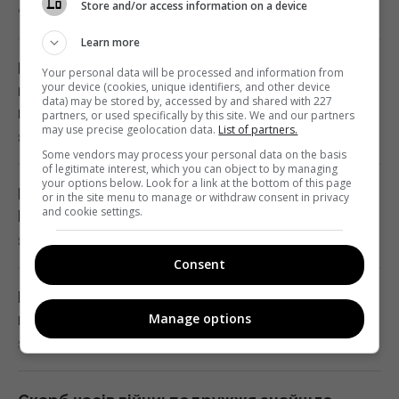
Store and/or access information on a device
9 серпня 2026, 02:14
чи йдеться про нестачу питної води
Learn more
23:53 субота, 08 серпня 2026
Незнайомка «захопила» чужу квартиру:
Your personal data will be processed and information from
your device (cookies, unique identifiers, and other device
власниця дізналася про це під час
Жителів Одеси готують до захисту міста
data) may be stored by, accessed by and shared with 227
відпустки
partners, or used specifically by this site. We and our partners
від російського десанту
may use precise geolocation data.
List of partners.
8 серпня 2026, 23:55
23:26 субота, 08 серпня 2026
Some vendors may process your personal data on the basis
of legitimate interest, which you can object to by managing
your options below. Look for a link at the bottom of this page
Розлучилися 10 років тому: як живуть
or in the site menu to manage or withdraw consent in privacy
Стародавній римлянин міг збирати кістки
and cookie settings.
Бандерас і Мелані Гріффіт
"морських чудовиськ": вчені знайшли його
8 серпня 2026, 22:58
колекцію
Consent
23:23 субота, 08 серпня 2026
Постраждали діти, наймолодшій лише три
Manage options
місяці: РФ цинічно атакувала Павлоград
Росія вдарила по центру Павлограда: є
8 серпня 2026, 22:34
поранені
22:39 субота, 08 серпня 2026