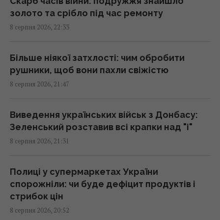
Скарб часів війни: подружжя знайшло
золото та срібло під час ремонту
У Балтійському морі швидко поширюється
8 серпня 2026, 22:33
чужорідний "морський канібал"
22:25 субота, 08 серпня 2026
Більше ніякої затхлості: чим обробити
рушники, щоб вони пахли свіжістю
Як визначити бездушну людину: психологи
8 серпня 2026, 21:47
8 фраз, що видають соціопата
22:19 субота, 08 серпня 2026
Виведення українських військ з Донбасу:
Зеленський розставив всі крапки над "і"
ЗСУ знищили комплекс РЕБ, призначений
8 серпня 2026, 21:31
для придушення Starlink, - OSINT
22:16 субота, 08 серпня 2026
Полиці у супермаркетах України
спорожніли: чи буде дефіцит продуктів і
Відомий американський актор звернувся
стрибок цін
до Путіна на тлі ударів по Україні
8 серпня 2026, 20:52
21:43 субота, 08 серпня 2026