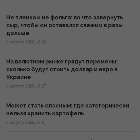
Мозговая объяснила, почему не уезжает из
Украины во время войны
Не пленка и не фольга: во что завернуть
10:33 четверг, 06 августа 2026
сыр, чтобы он оставался свежим в разы
дольше
6 августа 2026, 10:42
Второй урожай до холодов гарантирован:
что успеет вырасти после лука и чеснока
10:30 четверг, 06 августа 2026
На валютном рынке грядут перемены:
сколько будут стоить доллар и евро в
Украине
В банках и обменниках евро подорожал:
6 августа 2026, 10:27
курс валют на 6 августа
10:26 четверг, 06 августа 2026
Может стать опасным: где категорически
нельзя хранить картофель
Стефанишиной избрали меру пресечения
6 августа 2026, 10:17
10:21 четверг, 06 августа 2026