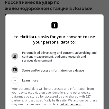
Россия нанесла удар по
железнодорожной станции в Лозовой:
есть жертвы
11:03 четверг, 06 августа 2026
РФ атаковала судно с украинской
telekritika.ua asks for your consent to use
your personal data to:
пшеницей возле Одессы: погиб моряк
11:01 четверг, 06 августа 2026
Personalised advertising and content, advertising and
content measurement, audience research and
services development
100 гривень за литр отменяются: эксперт
Store and/or access information on a device
дал обнадеживающий прогноз цен на
топливо
Learn more
10:49 четверг, 06 августа 2026
Your personal data will be processed and information from
your device (cookies, unique identifiers, and other device
data) may be stored by, accessed by and shared with 227
Число вылетов авиации НАТО из-за угрозы
partners, or used specifically by this site. We and our partners
may use precise geolocation data.
List of partners.
России возросло на 250%