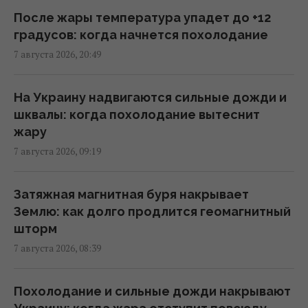
После жары температура упадет до +12
Во время визитов Путина в регионы на АЗС
градусов: когда начнется похолодание
появляется много дешевого бензина, - Le
7 августа 2026, 20:49
Monde
21:51 пятница, 07 августа 2026
На Украину надвигаются сильные дожди и
шквалы: когда похолодание вытеснит
США сделали неутешительный прогноз по
жару
экспорту украинского зерна: Bloomberg
7 августа 2026, 09:19
раскрыл цифры
21:41 пятница, 07 августа 2026
Затяжная магнитная буря накрывает
Землю: как долго продлится геомагнитный
Сенат США одобрил законопроект об
шторм
"адских санкций" против РФ
7 августа 2026, 08:39
20:17 пятница, 07 августа 2026
Похолодание и сильные дожди накрывают
Украинский вопрос разделил Италию