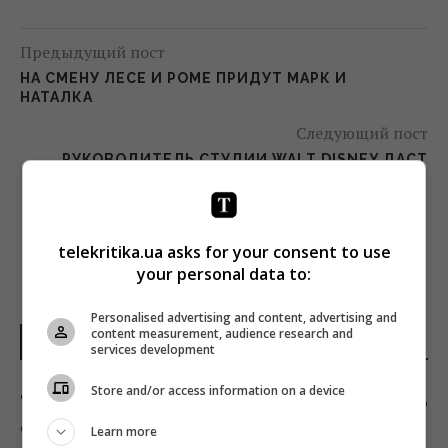
Предыдущий пост
НА СМЕНУ ЛЕСЕ И РОМЕ ПРИДУТ МАРК И
НАТАЛКА
Следующий пост
РУКОВОДИТЕЛЬ СТУДИИ WALT DISNEY ДАСТ
МАСТЕР-КЛАСС В КИЕВЕ
telekritika.ua asks for your consent to use
your personal data to:
Personalised advertising and content, advertising and
content measurement, audience research and
НОВОСТИ МИРА
services development
Store and/or access information on a device
"Смело и мужественно": СМИ раскрыли, кто
спас украинский самолет от дрона в
Learn more