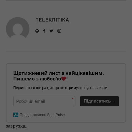
TELEKRITIKA
Щотижневий лист з найцікавішим.
Пишемо з любов'ю
!
Підпишіться ще раз, якщо не отримуєте від нас листи
*
Підписатись→
Предоставлено SendPulse
загрузка...