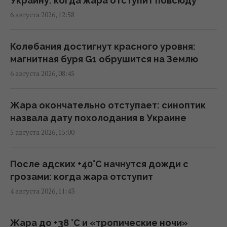
Украину: когда жара отступит повсюду
пополам, – Politico
6 августа 2026, 12:58
15:36 пятница, 07 августа 2026
Колебания достигнут красного уровня:
Навроцкий заявил о поддержке
магнитная буря G1 обрушится на Землю
украинской армии, но вспомнил о "флагах
6 августа 2026, 08:45
Бандеры"
15:08 пятница, 07 августа 2026
Жара окончательно отступает: синоптик
назвала дату похолодания в Украине
Дебаты по Украине свидетельствуют, что
5 августа 2026, 15:00
ЕС не готов принимать новых членов, - FT
11:46 пятница, 07 августа 2026
После адских +40°C начнутся дожди с
грозами: когда жара отступит
Более трети поляков недовольны
4 августа 2026, 11:43
реакцией властей на инцидент с
российской ракетой, – опрос
Жара до +38 °С и «тропические ночи»
11:39 пятница, 07 августа 2026