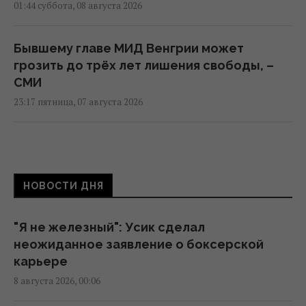
01:44 суббота, 08 августа 2026
Бывшему главе МИД Венгрии может
грозить до трёх лет лишения свободы, –
СМИ
23:17 пятница, 07 августа 2026
Над ремонтной базой систем Patriot в
Германии летали подозрительные дроны, -
СМИ
НОВОСТИ ДНЯ
22:33 пятница, 07 августа 2026
"Я не железный": Усик сделал
Россия намерена окончательно
неожиданное заявление о боксерской
аннексировать часть Грузии, – страны
карьере
НАТО
8 августа 2026, 00:06
22:01 пятница, 07 августа 2026