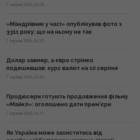
7 серпня 2026, 16:29
Нацбанк посилив гривню до євро:
офіційний курс валют на понеділок
15:56 п'ятниця, 07 серпня 2026
«Мандрівник у часі» опублікував фото з
3311 року: що на ньому не так
7 серпня 2026, 16:23
Кіборга Оловаренка шостий рік судять
через конфлікт з агітаторами Шарія, –
Аронець
Долар завмер, а євро стрімко
15:51 п'ятниця, 07 серпня 2026
подешевшав: курс валют на 10 серпня
7 серпня 2026, 16:16
Деякі забуті спогади не зникають повністю,
їх можна відновити, – дослідження
Продюсери готують продовження фільму
15:49 п'ятниця, 07 серпня 2026
«Майкл»: оголошено дати прем’єри
7 серпня 2026, 16:11
Чи справді вигідна сімейна упаковка:
експерти розкрили неочевидний нюанс
Як Україна може захиститись від