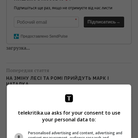
Підпишіться ще раз, якщо не отримуєте від нас листи
*
Підписатись→
Предоставлено SendPulse
загрузка...
Попередня стаття
НА ЗМІНУ ЛЕСІ ТА РОМІ ПРИЙДУТЬ МАРК І
НАТАЛКА
Наступна стаття
КЕРІВНИК СТУДІЇ WALT DISNEY ДАСТЬ
МАЙСТЕР-КЛАС У КИЄВІ
telekritika.ua asks for your consent to use
your personal data to:
Personalised advertising and content, advertising and
content measurement, audience research and