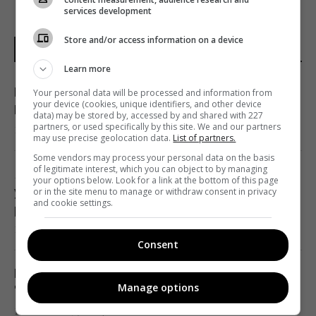
services development
Store and/or access information on a device
НОВИНИ УКРАЇНИ І СВІТУ
Learn more
Гороскоп на 8 серпня: Левам – відпочинок,
Your personal data will be processed and information from
your device (cookies, unique identifiers, and other device
Козерогам – зустріч з рідними
data) may be stored by, accessed by and shared with 227
partners, or used specifically by this site. We and our partners
17:00 п'ятниця, 07 серпня 2026
may use precise geolocation data.
List of partners.
Some vendors may process your personal data on the basis
of legitimate interest, which you can object to by managing
Як модернізація С-300 перетворює їх на
your options below. Look for a link at the bottom of this page
український аналог Patriot: аналітики
or in the site menu to manage or withdraw consent in privacy
and cookie settings.
розповіли
16:49 п'ятниця, 07 серпня 2026
Consent
Росія вдарила по футбольному стадіону
Manage options
"Чорноморець" в Одесі
16:37 п'ятниця, 07 серпня 2026