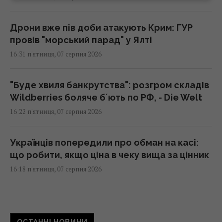
Дрони вже пів доби атакують Крим: ГУР
провів "морський парад" у Ялті
16:31 п'ятниця, 07 серпня 2026
"Буде хвиля банкрутства": розгром складів
Wildberries боляче бʼють по РФ, - Die Welt
16:22 п'ятниця, 07 серпня 2026
Українців попередили про обман на касі:
що робити, якщо ціна в чеку вища за цінник
16:18 п'ятниця, 07 серпня 2026
Чи люблять коти своїх господарів так само,
як собаки: ось що виявила наука