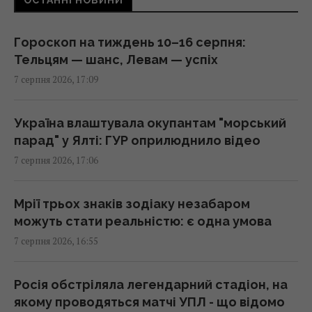
ОСТАННІ НОВИНИ
16:17 п'ятниця, 07 серпня 2026
Гороскоп на тиждень 10–16 серпня:
У кримінальній справі ринку "Столичний"
Тельцям — шанс, Левам — успіх
матеріалами стали дописи про підтримку
7 серпня 2026, 17:09
ЗСУ, - ЗМІ
16:06 п'ятниця, 07 серпня 2026
Україна влаштувала окупантам "морський
парад" у Ялті: ГУР оприлюднило відео
У червні – 30 бомб, у липні – понад 50: в ОВА
7 серпня 2026, 17:06
заявили про посилення авіаударів по Сумах
16:04 п'ятниця, 07 серпня 2026
Мрії трьох знаків зодіаку незабаром
можуть стати реальністю: є одна умова
Без перегляду прайс-кепів Україні буде
7 серпня 2026, 16:55
складніше імпортувати електроенергію
взимку, – Центр Разумкова
16:04 п'ятниця, 07 серпня 2026
Росія обстріляла легендарний стадіон, на
якому проводяться матчі УПЛ - що відомо