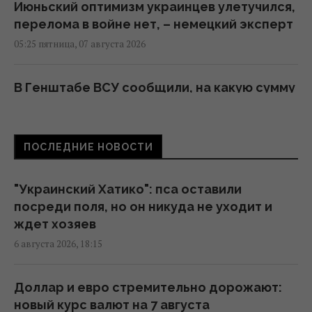
Июньский оптимизм украинцев улетучился,
перелома в войне нет, – немецкий эксперт
05:25 пятница, 07 августа 2026
В Генштабе ВСУ сообщили, на какую сумму
страны НАТО выделят Украине военную
помощь
02:52 пятница, 07 августа 2026
ПОСЛЕДНИЕ НОВОСТИ
Корецкий объявил об увеличении
"Украинский Хатико": пса оставили
заработной платы педагогов с 1 сентября
посреди поля, но он никуда не уходит и
22:53 четверг, 06 августа 2026
ждет хозяев
6 августа 2026, 18:15
Такое оружие есть только у нескольких
стран: Зеленский о создании украинской
Доллар и евро стремительно дорожают:
баллистики
новый курс валют на 7 августа