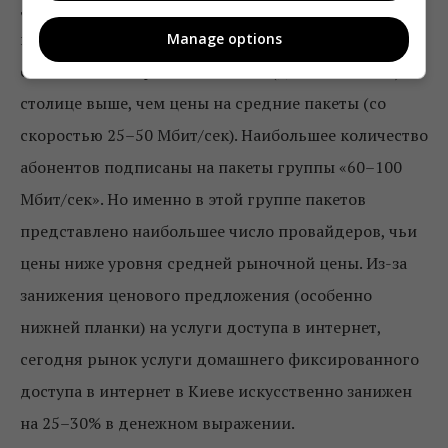
домашнего пользования услугой доступа в
интернет в городе Киеве –
600 гривен.
Цена на
Manage options
самые низкоскоростные пакеты (до 20 Мбит/сек) в
столице выше, чем цены на средние пакеты (со
скоростью 25–50 Мбит/сек). Наибольшее количество
абонентов подписаны на пакеты группы «60–100
Мбит/сек». Но именно в этой группе пакетов
представлено наибольшее число провайдеров, чьи
цены ниже уровня средней рыночной цены. Из-за
занижения ценового предложения (особенно
нижней планки) на услуги доступа в интернет,
сегодня рынок услуги домашнего фиксированного
доступа в интернет в Киеве искусственно занижен
на 25–30% в денежном выражении.