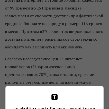
доступа к интернету в столице Украины колеблется
от
99 гривен до 151 гривны в месяц
(в
зависимости от скорости доступа) при фактической
средней абонплате по городу в размере 116 гривен
в месяц. При этом 62% абонентов широкополосного
доступа к интернету расценивают свою текущую
абонплату как выгодную или акционную.
Согласно исследованию цен 53 интернет-
провайдеров (81 юридическое лицо),
представляющих 70% рынка столицы, средние
рыночные регулярные цены на пакеты услуги
домашнего доступа в интернет в Киеве на 15 марта
2019 года составляют:
telekritika.ua asks for your consent to use