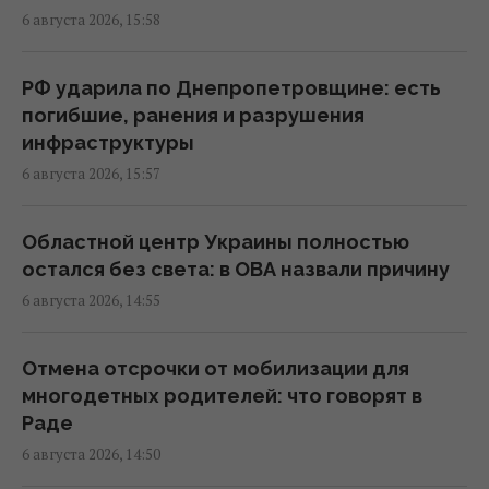
22:00 четверг, 06 августа 2026
6 августа 2026, 15:58
Добраться на "ноль" становится
РФ ударила по Днепропетровщине: есть
практически невозможной задачей, –
погибшие, ранения и разрушения
Business Insider
инфраструктуры
20:18 четверг, 06 августа 2026
6 августа 2026, 15:57
В Польше заговорили о возможности
Областной центр Украины полностью
перехвата российских ракет над
остался без света: в ОВА назвали причину
Украиной, - PAP
6 августа 2026, 14:55
19:35 четверг, 06 августа 2026
Отмена отсрочки от мобилизации для
В Украине появится новый праздник: что
многодетных родителей: что говорят в
будут отмечать 8 августа
Раде
18:04 четверг, 06 августа 2026
6 августа 2026, 14:50