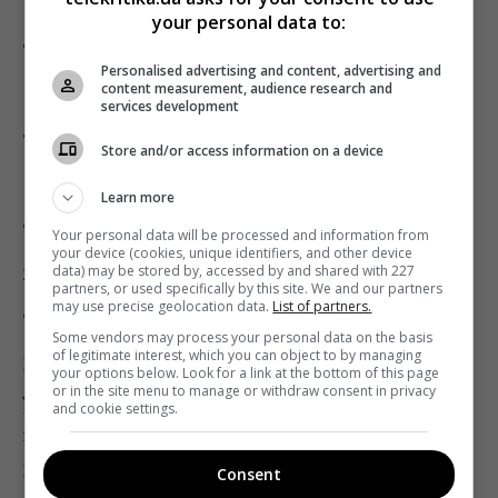
130,94 грн
– на пакеты со скоростью передачи
your personal data to:
данных от 0,1 до 20 Мбит/секунду;
Personalised advertising and content, advertising and
content measurement, audience research and
110,65 грн
– на пакеты со скоростью передачи
services development
данных от 25 до 50 Мбит/секунду;
Store and/or access information on a device
151,17 грн
– на пакеты со скоростью передачи
Learn more
данных от 60 до 100 Мбит/секунду;
Your personal data will be processed and information from
your device (cookies, unique identifiers, and other device
data) may be stored by, accessed by and shared with 227
202,71 грн
– на пакеты со скоростью передачи
partners, or used specifically by this site. We and our partners
may use precise geolocation data.
List of partners.
данных более 100 Мбит/секунду.
Some vendors may process your personal data on the basis
of legitimate interest, which you can object to by managing
Минимальная регулярная цена (без учета акций) на
your options below. Look for a link at the bottom of this page
or in the site menu to manage or withdraw consent in privacy
услугу домашнего доступа в интернет,
and cookie settings.
предлагаемая в городе Киеве, –
45 гривен.
Максимальное значение регулярной цены для
Consent