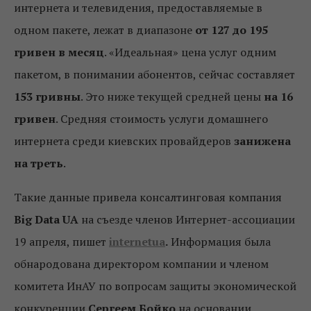
интернета и телевидения, предоставляемые в
одном пакете, лежат в диапазоне
от 127 до 195
гривен в месяц
. «Идеальная» цена услуг одним
пакетом, в понимании абонентов, сейчас составляет
153 гривны
. Это ниже текущей средней цены
на 16
гривен
. Средняя стоимость услуги домашнего
интернета среди киевских провайдеров
занижена
на треть
.
Такие данные привела консалтинговая компания
Big Data UА
на съезде членов Интернет-ассоциации
19 апреля, пишет
internetua
.
Информация была
обнародована директором компании и членом
комитета ИнАУ по вопросам защиты экономической
конкуренции
Сергеем Бойко
на основании