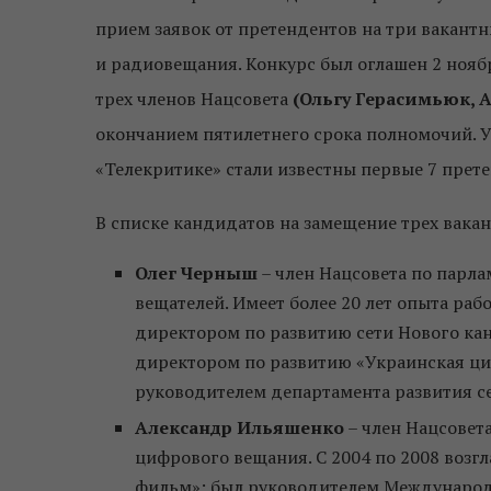
прием заявок от претендентов на три вакант
и радиовещания. Конкурс был оглашен 2 ноябр
трех членов Нацсовета
(Ольгу Герасимьюк, 
окончанием пятилетнего срока полномочий. У
«Телекритике» стали известны первые 7 прет
В списке кандидатов на замещение трех вака
Олег Черныш
– член Нацсовета по парла
вещателей. Имеет более 20 лет опыта ра
директором по развитию сети Нового кана
директором по развитию «Украинская циф
руководителем департамента развития с
Александр Ильяшенко
– член Нацсовета
цифрового вещания. С 2004 по 2008 возг
фильм»; был руководителем Международ