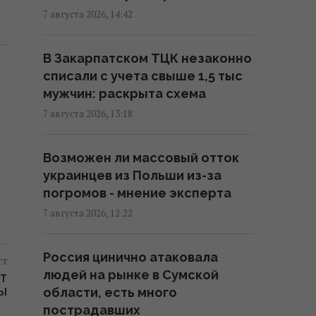
больно бьет по РФ, - Die Welt
7 августа 2026, 14:42
16:22 пятница, 07 августа 2026
В Закарпатском ТЦК незаконно
списали с учета свыше 1,5 тыс
В уголовном деле рынка
мужчин: раскрыта схема
"Столичный" материалами
стали сообщения о поддержке
7 августа 2026, 13:18
ВСУ, - СМИ
16:06 пятница, 07 августа 2026
Возможен ли массовый отток
украинцев из Польши из-за
погромов - мнение эксперта
В июне – 30 бомб, в июле –
более 50: в ОВА заявили об
7 августа 2026, 12:22
усилении авиаударов по Сумам
16:04 пятница, 07 августа 2026
Россия цинично атаковала
ст
людей на рынке в Сумской
ЕТ
области, есть много
ЛЫ
Киборга Оловаренко уже
пострадавших
шестой год судят из-за