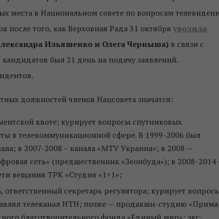
ных места в Национальном совете по вопросам телевиден
я после того, как Верховная Рада 31 октября
уволила
Александра Ильяшенко и Олега Черныша)
в связи с
 кандидатов был 21 день на подачу заявлений.
ендентов.
нтных должностей членов Нацсовета значатся:
ментской квоте; курирует вопросы спутниковых
боты в телекоммуникационной сфере. В 1999-2006 был
ла; в 2007-2008 – канала «MTV Украина»; в 2008 —
ровая сеть» (предшественник «Зеонбуда»); в 2008-2014
ети вещания ТРК «Студия «1+1»;
, ответственный секретарь регулятора; курирует вопрос
лавлял телеканал НТН; позже — продакшн-студию «Прима
ного благотворительного фонда «Единый мир»; экс-