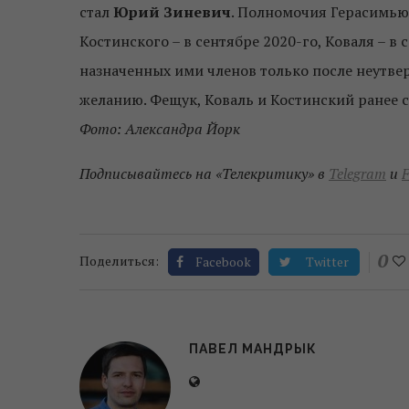
стал
Юрий Зиневич
. Полномочия Герасимью
Костинского – в сентябре 2020-го, Коваля – в
назначенных ими членов только после неутве
желанию. Фещук, Коваль и Костинский ранее 
Фото: Александра Йорк
Подписывайтесь на «Телекритику» в
Telegram
и
F
0
Поделиться:
Facebook
Twitter
ПАВЕЛ МАНДРЫК