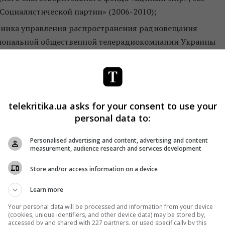
«Социалистической партии» (2006-2010);
льника управления распространения радиовещания
иональной общественной телерадиокомпании Украины
соглашению сторон); был кандидатом в члены регулятора 
ала о медиа «Медиасат». В документах Александр указал
бщественную телерадиокомпанию Украины, его должност
telekritika.ua asks for your consent to use your
левизионного вещания. С 2016 он входит в состав
personal data to:
л кандидатом в члены регулятора с 2016-го;
Personalised advertising and content, advertising and content
утат БПП, экс-журналист СТБ;
measurement, audience research and services development
тель общественной организации «Волынский пресс-клуб»
Store and/or access information on a device
ерадиокомпании, где прошла путь от выпускающего
ого директора (была назначена в октябре 2010 года).
Learn more
вещания стала директором волынского филиала
Your personal data will be processed and information from your device
(cookies, unique identifiers, and other device data) may be stored by,
accessed by and shared with 227 partners, or used specifically by this