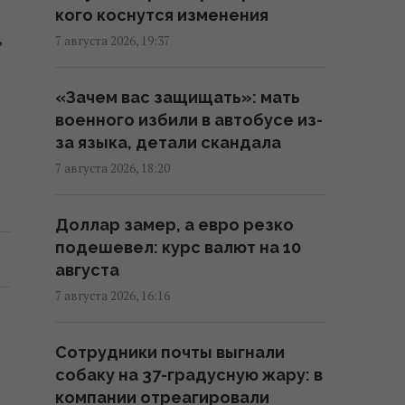
кого коснутся изменения
Сербию: названа дата
ь
7 августа 2026, 19:37
17:18 пятница, 07 августа 2026
«Зачем вас защищать»: мать
Россия ударила по
военного избили в автобусе из-
футбольному стадиону
за языка, детали скандала
"Черноморец" в Одессе, есть
раненые (фото, видео)
7 августа 2026, 18:20
16:37 пятница, 07 августа 2026
Доллар замер, а евро резко
подешевел: курс валют на 10
Дроны уже полдня атакуют
августа
Крым: ГУР провел "морской
парад" в Ялте
7 августа 2026, 16:16
16:31 пятница, 07 августа 2026
Сотрудники почты выгнали
собаку на 37-градусную жару: в
"Будет волна банкротства":
компании отреагировали
разгром складов Wildberries